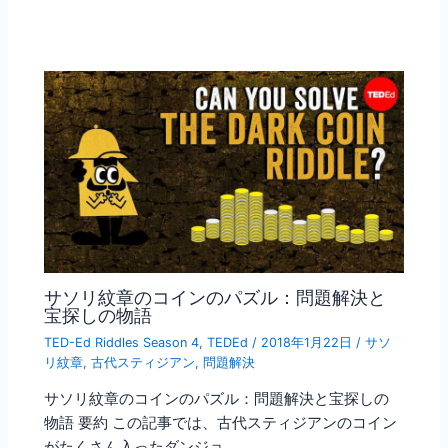
サソリ紋章のコインのパズル：問題解決と
宝探しの物語
TED-Ed Riddles Season 4
,
TEDEd
/
2018年1月22日
/
サソ
リ紋章
,
古代スティジアン
,
問題解決
サソリ紋章のコインのパズル：問題解決と宝探しの
物語 要約 この記事では、古代スティジアンのコイン
がたくさん入ったダンジョ…