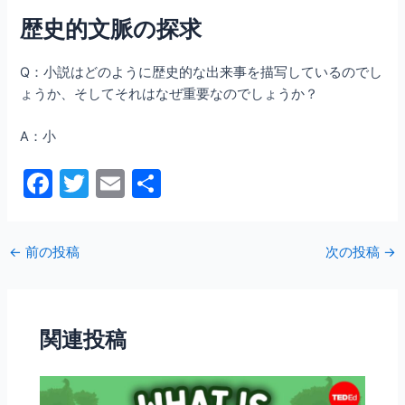
歴史的文脈の探求
Q：小説はどのように歴史的な出来事を描写しているのでし
ょうか、そしてそれはなぜ重要なのでしょうか？
A：小
F
T
E
共
a
w
m
有
c
itt
ai
←
前の投稿
次の投稿
→
e
er
l
b
o
関連投稿
o
k