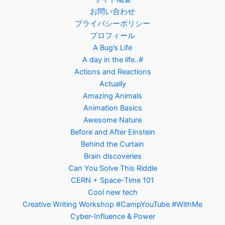
お問い合わせ
プライバシーポリシー
プロフィール
A Bug’s Life
A day in the life..#
Actions and Reactions
Actually
Amazing Animals
Animation Basics
Awesome Nature
Before and After Einstein
Behind the Curtain
Brain discoveries
Can You Solve This Riddle
CERN + Space-Time 101
Cool new tech
Creative Writing Workshop #CampYouTube #WithMe
Cyber-Influence & Power