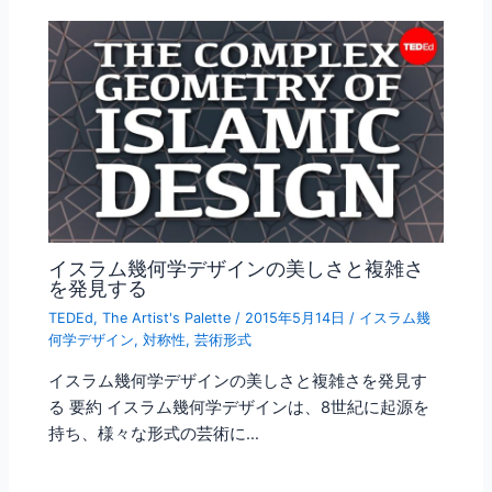
イスラム幾何学デザインの美しさと複雑さ
を発見する
TEDEd
,
The Artist's Palette
/
2015年5月14日
/
イスラム幾
何学デザイン
,
対称性
,
芸術形式
イスラム幾何学デザインの美しさと複雑さを発見す
る 要約 イスラム幾何学デザインは、8世紀に起源を
持ち、様々な形式の芸術に…