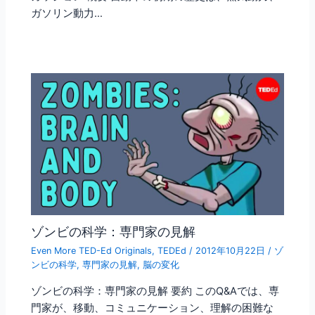
ガソリン動力…
ゾンビの科学：専門家の見解
Even More TED-Ed Originals
,
TEDEd
/
2012年10月22日
/
ゾ
ンビの科学
,
専門家の見解
,
脳の変化
ゾンビの科学：専門家の見解 要約 このQ&Aでは、専
門家が、移動、コミュニケーション、理解の困難な