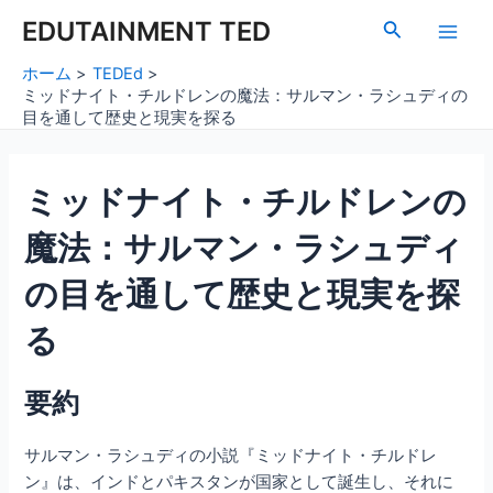
内
Post
Main
EDUTAINMENT TED
検
容
navigation
索
Men
を
ホーム
TEDEd
ス
ミッドナイト・チルドレンの魔法：サルマン・ラシュディの
キ
目を通して歴史と現実を探る
ッ
プ
ミッドナイト・チルドレンの
魔法：サルマン・ラシュディ
の目を通して歴史と現実を探
る
要約
サルマン・ラシュディの小説『ミッドナイト・チルドレ
ン』は、インドとパキスタンが国家として誕生し、それに