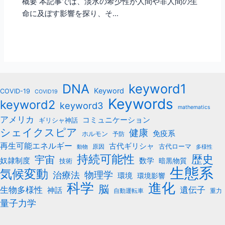
概要 本記事では、淡水の希少性が人間や非人間の生
命に及ぼす影響を探り、そ…
keyword1
DNA
Keyword
COVID-19
COVID19
Keywords
keyword2
keyword3
mathematics
アメリカ
コミュニケーション
ギリシャ神話
シェイクスピア
健康
免疫系
ホルモン
予防
再生可能エネルギー
古代ギリシャ
古代ローマ
原因
動物
多様性
持続可能性
歴史
宇宙
数学
奴隷制度
暗黒物質
技術
生態系
気候変動
治療法
物理学
環境
環境影響
科学
進化
脳
遺伝子
生物多様性
神話
自動運転車
重力
量子力学