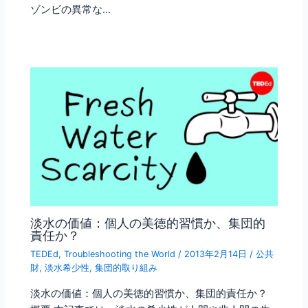
ゾンビの異常な…
淡水の価値：個人の美徳的習慣か、集団的
責任か？
TEDEd
,
Troubleshooting the World
/
2013年2月14日
/
公共
財
,
淡水希少性
,
集団的取り組み
淡水の価値：個人の美徳的習慣か、集団的責任か？