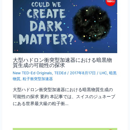
大型ハドロン衝突型加速器における暗黒物
質生成の可能性の探求
New TED-Ed Originals
,
TEDEd
/
2017年8月17日
/
LHC
,
暗黒
物質
,
粒子衝突型加速器
大型ハドロン衝突型加速器における暗黒物質生成の
可能性の探求 要約 本記事では、スイスのジュネーブ
にある世界最大級の粒子衝…