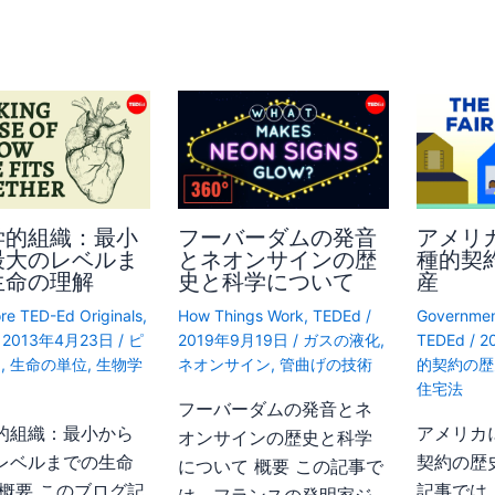
学的組織：最小
フーバーダムの発音
アメリ
最大のレベルま
とネオンサインの歴
種的契
生命の理解
史と科学について
産
re TED-Ed Originals
,
How Things Work
,
TEDEd
/
Governmen
/
2013年4月23日
/
ピ
2019年9月19日
/
ガスの液化
,
TEDEd
/
2
ド
,
生命の単位
,
生物学
ネオンサイン
,
管曲げの技術
的契約の歴
住宅法
フーバーダムの発音とネ
的組織：最小から
アメリカ
オンサインの歴史と科学
レベルまでの生命
契約の歴
について 概要 この記事で
 概要 このブログ記
記事では