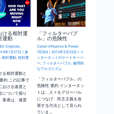
おける相対運
「フィルターバブ
対運動
ル」の危険性
d Originals
,
Cyber-Influence & Power
,
014年1月27日
/
参
TEDEd
/
2013年3月22日
/
イ
,
相対運動
,
絶対運
ンターネットのゲートキーパ
ー
,
フィルターバブル
,
倫理的
なアルゴリズム
ける相対運動と
「フィルターバブル」の
 要約 この記事で
危険性 要約 インターネッ
における速度と
トは、人々をグローバル
念について掘り
につなげ、民主主義を改
。著者は、速度
善する方法として見られ
ていま…