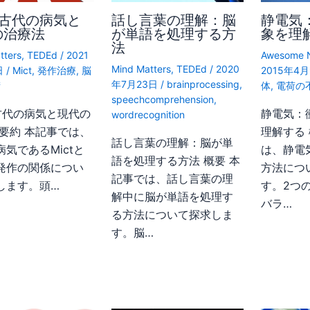
t: 古代の病気と
話し言葉の理解：脳
静電気
の治療法
が単語を処理する方
象を理
法
tters
,
TEDEd
/
2021
Awesome 
Mind Matters
,
TEDEd
/
2020
日
/
Mict
,
発作治療
,
脳
2015年4
年7月23日
/
brainprocessing
,
術
体
,
電荷の
speechcomprehension
,
: 古代の病気と現代の
静電気：
wordrecognition
 要約 本記事では、
理解する
話し言葉の理解：脳が単
気であるMictと
は、静電
語を処理する方法 概要 本
発作の関係につい
方法につ
記事では、話し言葉の理
します。頭…
す。2つ
解中に脳が単語を処理す
バラ…
る方法について探求しま
す。脳…