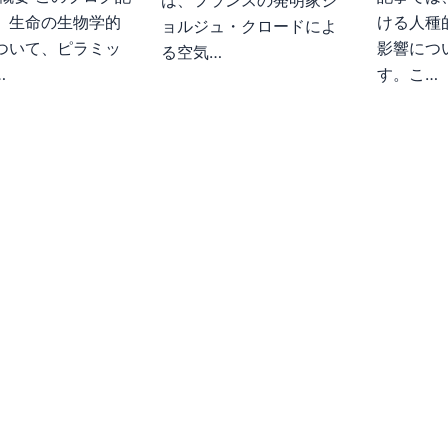
は、フランスの発明家ジ
、生命の生物学的
ける人種
ョルジュ・クロードによ
ついて、ピラミッ
影響につ
る空気…
…
す。こ…