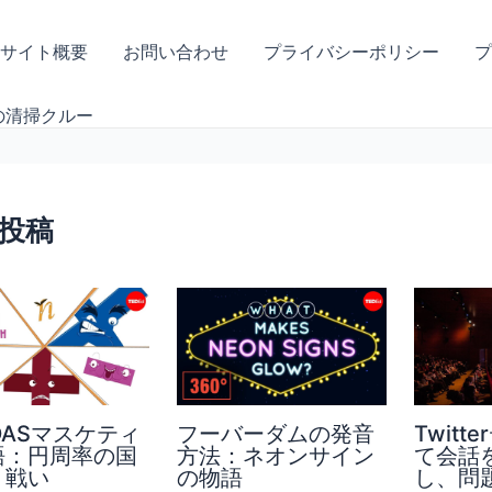
サイト概要
お問い合わせ
プライバシーポリシー
プ
の清掃クルー
投稿
DASマスケティ
フーバーダムの発音
Twit
語：円周率の国
方法：ネオンサイン
て会話
う戦い
の物語
し、問