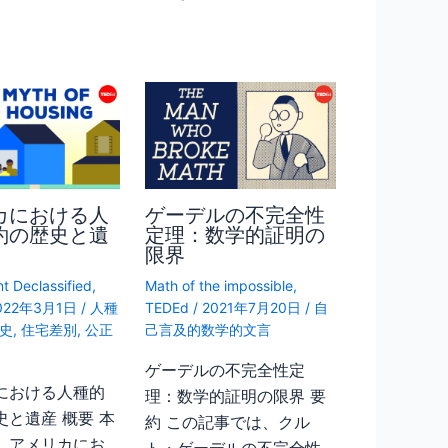
カにおける人
ゲーデルの不完全性
約の歴史と遺
定理：数学的証明の
限界
t Declassified
,
Math of the impossible
,
022年3月1日
/
人種
TEDEd
/
2021年7月20日
/
自
史
,
住宅差別
,
公正
己言及的数学的文言
ゲーデルの不完全性定
における人種的
理：数学的証明の限界 要
史と遺産 概要 本
約 この記事では、クル
、アメリカにお