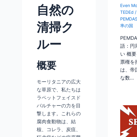
自然の
Even Mo
TEDEd
PEMDA
清掃ク
率の国
PEM
ルー
語：円
い 概
票権を
概要
は、帝
な数…
モーリタニアの広大
な草原で、私たちは
ラペットフェイスド
バルチャーの力を目
撃します。これらの
腐肉食動物は、結
核、コレラ、炭疽、