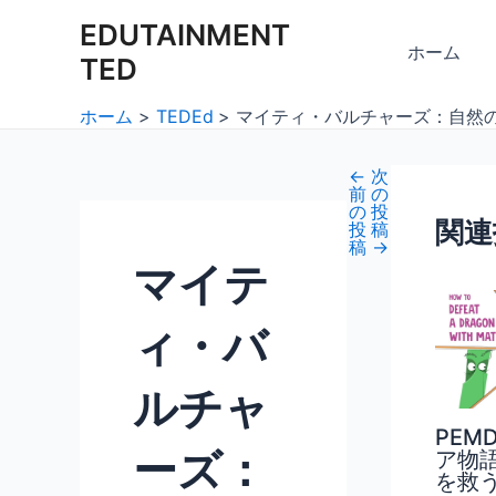
内
Post
EDUTAINMENT
容
navigation
ホーム
TED
を
ス
ホーム
TEDEd
マイティ・バルチャーズ：自然
キ
ッ
←
次
プ
前
の
の
投
関連
投
稿
稿
→
マイテ
ィ・バ
ルチャ
PEM
ーズ：
ア物
を救