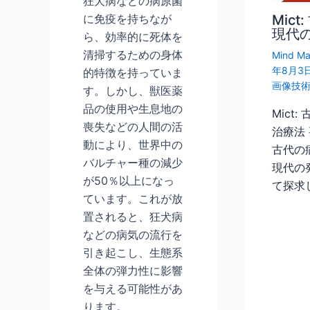
狂犬病などの病原菌
に免疫を持ちなが
Mic
現代
ら、効率的に死体を
清掃するための身体
Mind Ma
年8月3
的特徴を持っていま
画像技
す。しかし、獣医薬
品の使用や生息地の
Mict
喪失などの人間の活
治療法
動により、世界中の
古代の病
バルチャー種の減少
現代の
が50％以上になっ
て探求
ています。これが放
置されると、狂犬病
などの病気の流行を
引き起こし、生態系
全体の弾力性に影響
を与える可能性があ
ります。