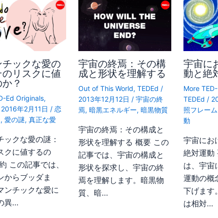
ンチックな愛の
宇宙の終焉：その構
宇宙に
そのリスクに値
成と形状を理解する
動と絶
のか？
Out of This World
,
TEDEd
/
More TED-E
-Ed Originals
,
2013年12月12日
/
宇宙の終
TEDEd
/
2
/
2016年2月11日
/
恋
焉
,
暗黒エネルギー
,
暗黒物質
照フレーム
る
,
愛の謎
,
真正な愛
動
宇宙の終焉：その構成と
チックな愛の謎：
宇宙にお
形状を理解する 概要 この
スクに値するの
絶対運動
記事では、宇宙の構成と
要約 この記事では、
は、宇宙
形状を探求し、宇宙の終
ンからブッダま
運動の概
焉を理解します。暗黒物
マンチックな愛に
下げます
質、暗…
の異…
は相対…