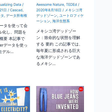
sualizing Data
/
Awesome Nature
,
TEDEd
/
月21日
/
Cascad
,
2020年8月18日
/
メキシコ湾
ータ
,
データ所有権
デッドゾーン
,
ユートロフィケ
ーション
,
海洋生態系
erデータを使って会
メキシコ湾デッドゾー
ル化し、問題を
ン：致命的な状態を理解
概要 本記事で
する 要約 この記事では、
tterデータを使っ
毎年夏に形成される巨大
モデル…
な海洋デッドゾーンであ
るメキシ…