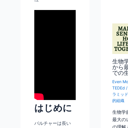
生物
から
での
Even Mo
TEDEd
ラミッ
的組織
はじめに
生物学
最大の
バルチャーは長い
の理解