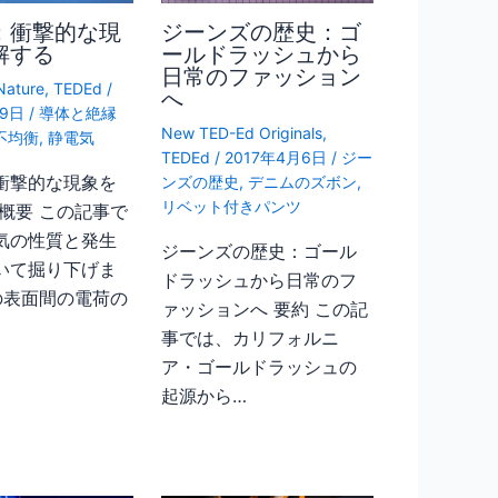
：衝撃的な現
ジーンズの歴史：ゴ
解する
ールドラッシュから
日常のファッション
Nature
,
TEDEd
/
へ
月9日
/
導体と絶縁
New TED-Ed Originals
,
不均衡
,
静電気
TEDEd
/
2017年4月6日
/
ジー
衝撃的な現象を
ンズの歴史
,
デニムのズボン
,
リベット付きパンツ
 概要 この記事で
気の性質と発生
ジーンズの歴史：ゴール
いて掘り下げま
ドラッシュから日常のフ
の表面間の電荷の
ァッションへ 要約 この記
事では、カリフォルニ
ア・ゴールドラッシュの
起源から…