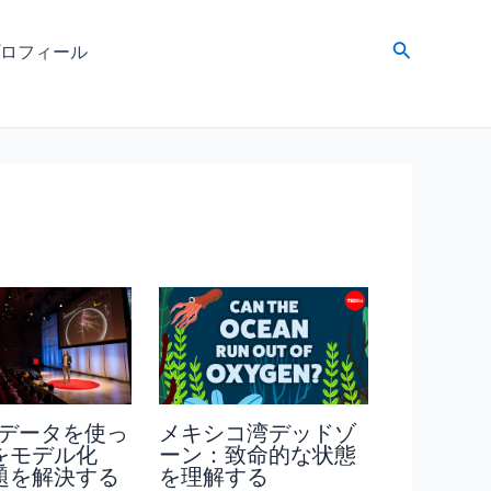
検
ロフィール
索
terデータを使っ
メキシコ湾デッドゾ
をモデル化
ーン：致命的な状態
題を解決する
を理解する