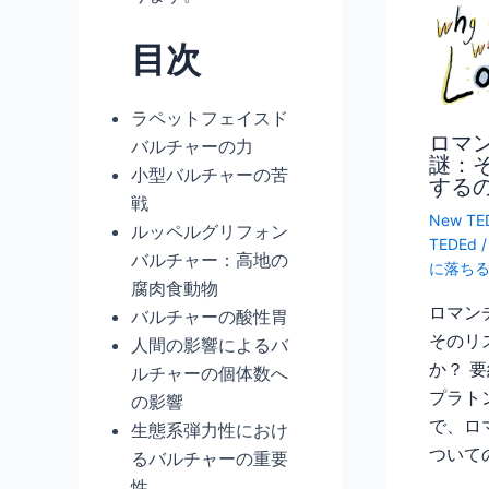
目次
ラペットフェイスド
ロマ
バルチャーの力
謎：
小型バルチャーの苦
する
戦
New TED
ルッペルグリフォン
TEDEd
バルチャー：高地の
に落ち
腐肉食動物
ロマン
バルチャーの酸性胃
そのリ
人間の影響によるバ
か？ 
ルチャーの個体数へ
プラト
の影響
で、ロ
生態系弾力性におけ
ついて
るバルチャーの重要
性