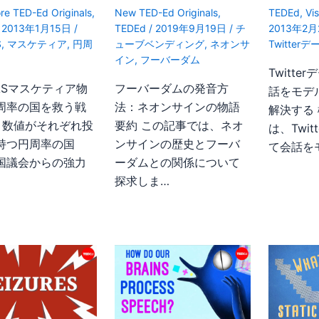
re TED-Ed Originals
,
New TED-Ed Originals
,
TEDEd
,
Vi
/
2013年1月15日
/
TEDEd
/
2019年9月19日
/
チ
2013年2
S
,
マスケティア
,
円周
ューブベンディング
,
ネオンサ
Twitterデ
イン
,
フーバーダム
Twitt
DASマスケティア物
フーバーダムの発音方
話をモデ
周率の国を救う戦
法：ネオンサインの物語
解決する 
要 数値がそれぞれ投
要約 この記事では、ネオ
は、Twi
持つ円周率の国
ンサインの歴史とフーバ
て会話を
国議会からの強力
ーダムとの関係について
探求しま…