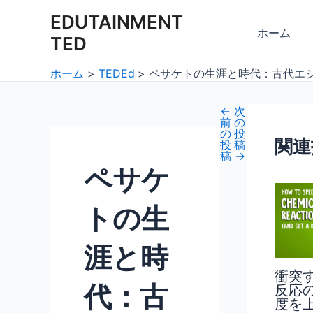
内
Post
EDUTAINMENT
容
navigation
ホーム
TED
を
ス
ホーム
TEDEd
ペサケトの生涯と時代：古代エ
キ
ッ
←
次
プ
前
の
の
投
関連
投
稿
稿
→
ペサケ
トの生
涯と時
衝突
代：古
反応
度を