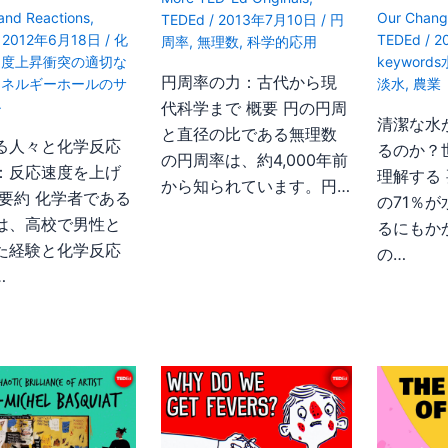
 and Reactions
,
Our Chang
TEDEd
/
2013年7月10日
/
円
/
2012年6月18日
/
化
TEDEd
/
2
周率
,
無理数
,
科学的応用
速度上昇衝突の適切な
keyword
円周率の力：古代から現
エネルギーホールのサ
淡水
,
農業
小
代科学まで 概要 円の円周
清潔な水
と直径の比である無理数
る人々と化学反応
るのか？
の円周率は、約4,000年前
：反応速度を上げ
理解する 
から知られています。円…
 要約 化学者である
の71％
は、高校で男性と
るにもか
た経験と化学反応
の…
…