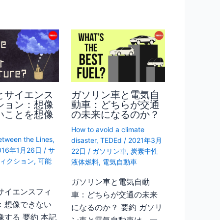
とサイエンス
ガソリン車と電気自
ション：想像
動車：どちらが交通
いことを想像
の未来になるのか？
How to avoid a climate
etween the Lines
,
disaster
,
TEDEd
/
2021年3月
016年1月26日
/
サ
22日
/
ガソリン車
,
炭素中性
ィクション
,
可能
液体燃料
,
電気自動車
ガソリン車と電気自動
サイエンスフィ
車：どちらが交通の未来
：想像できない
になるのか？ 要約 ガソリ
像する 要約 本記