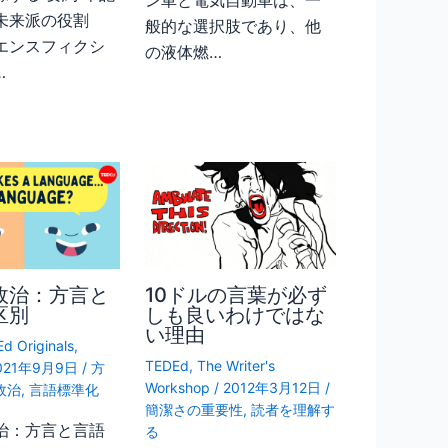
ン車と電気自動車は、一
未来派の役割
般的な選択肢であり、他
エンスフィクシ
の液体燃…
…
政治：方言と
10ドルの言葉が必ず
区別
しも良いわけではな
い理由
d Originals
,
TEDEd
,
The Writer's
021年9月9日
/
方
Workshop
/
2012年3月12日
/
政治
,
言語標準化
簡潔さの重要性
,
読者を理解す
治：方言と言語
る