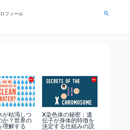
検
ロフィール
索
水が枯渇しつ
X染色体の秘密：遺
のか？世界の
伝子が身体的特徴を
を理解する
決定する仕組みの説