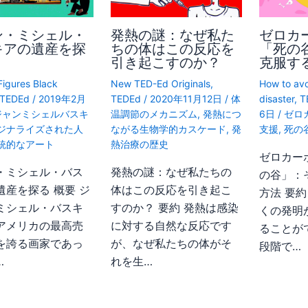
ン・ミシェル・
発熱の謎：なぜ私た
ゼロカ
キアの遺産を探
ちの体はこの反応を
「死の
引き起こすのか？
克服す
Figures Black
New TED-Ed Originals
,
How to avo
TEDEd
/
2019年2月
TEDEd
/
2020年11月12日
/
体
disaster
,
T
ジャンミシェルバスキ
温調節のメカニズム
,
発熱につ
6日
/
ゼロ
ジナライズされた人
ながる生物学的カスケード
,
発
支援
,
死の
統的なアート
熱治療の歴史
ゼロカー
・ミシェル・バス
発熱の謎：なぜ私たちの
の谷」：
遺産を探る 概要 ジ
体はこの反応を引き起こ
方法 要
ミシェル・バスキ
すのか？ 要約 発熱は感染
くの発明
アメリカの最高売
に対する自然な反応です
ることが
を誇る画家であっ
が、なぜ私たちの体がそ
段階で…
…
れを生…