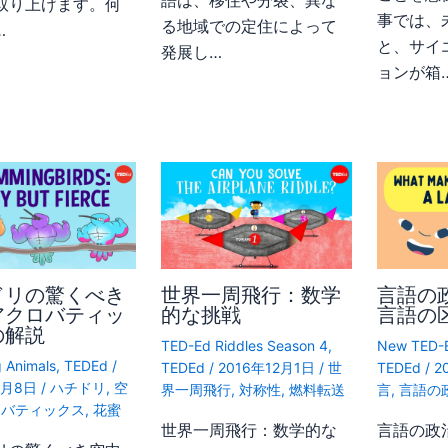
語は、移住や分裂、異な
取り上げます。何
事では、
る地域での定住によって
…
と、サイ
発展し…
ョンが箱
ドリの驚くべき
世界一周飛行：数学
言語の
アクロバティッ
的な挑戦
言語の
の解説
TED-Ed Riddles Season 4
,
New TED-E
 Animals
,
TEDEd
/
TEDEd
/
2016年12月1日
/
世
TEDEd
/
2
4月8日
/
ハチドリ
,
空
界一周飛行
,
対称性
,
燃料転送
言
,
言語の
ロバティックス
,
花蜜
世界一周飛行：数学的な
言語の政