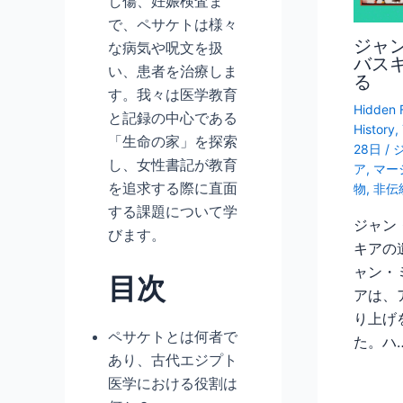
し傷、妊娠検査ま
で、ペサケトは様々
ジャ
な病気や呪文を扱
バス
い、患者を治療しま
る
す。我々は医学教育
Hidden 
と記録の中心である
History
,
「生命の家」を探索
28日
/
し、女性書記が教育
ア
,
マー
を追求する際に直面
物
,
非伝
する課題について学
ジャン
びます。
キアの
ャン・
目次
アは、
り上げ
ペサケトとは何者で
た。ハ
あり、古代エジプト
医学における役割は