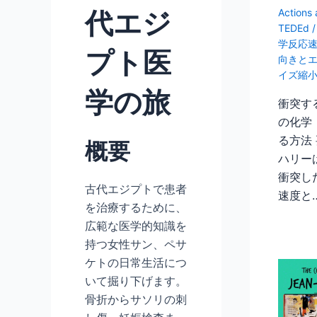
代エジ
Actions
TEDEd
学反応
プト医
向きと
イズ縮
学の旅
衝突す
の化学
る方法
概要
ハリー
衝突し
古代エジプトで患者
速度と
を治療するために、
広範な医学的知識を
持つ女性サン、ペサ
ケトの日常生活につ
いて掘り下げます。
骨折からサソリの刺