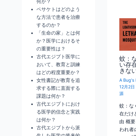
何か？
ペサケトはどのよう
な方法で患者を治療
するのか？
「生命の家」とは何
か？医学におけるそ
の重要性は？
古代エジプト医学に
蚊：
い存
おいて、教育と訓練
きな
はどの程度重要か？
女性書記が教育を追
A Bug's 
12月2
求する際に直面する
源
課題は何か？
古代エジプトにおけ
蚊：な
る医学的信念と実践
在だけ
は何か？
由 概
古代エジプトから派
われ者
生した医学の将来的