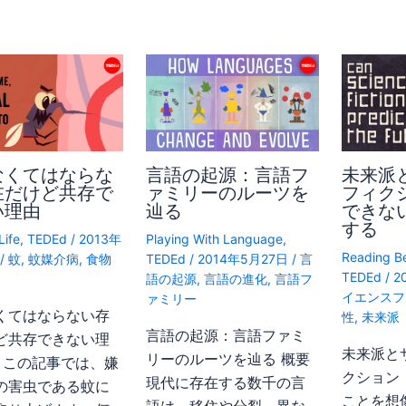
なくてはならな
言語の起源：言語フ
未来派
在だけど共存で
ァミリーのルーツを
フィク
い理由
辿る
できな
する
Life
,
TEDEd
/
2013年
Playing With Language
,
Reading B
日
/
蚊
,
蚊媒介病
,
食物
TEDEd
/
2014年5月27日
/
言
TEDEd
/
2
語の起源
,
言語の進化
,
言語フ
イエンスフ
ァミリー
くてはならない存
性
,
未来派
言語の起源：言語ファミ
ど共存できない理
未来派と
リーのルーツを辿る 概要
要 この記事では、嫌
クション
現代に存在する数千の言
の害虫である蚊に
ことを想