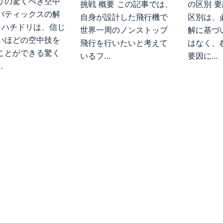
リの驚くべき空中
挑戦 概要 この記事では、
の区別 
バティックスの解
自身が設計した飛行機で
区別は、
約 ハチドリは、信じ
世界一周のノンストップ
解に基づ
いほどの空中技を
飛行を行いたいと考えて
はなく、
ことができる驚く
いるフ…
要因に…
…