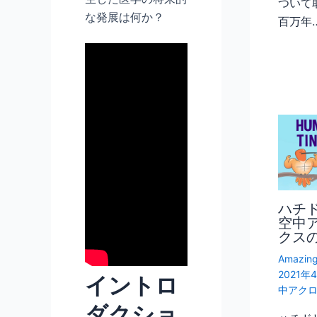
ついて
な発展は何か？
百万年
ハチ
空中
クス
Amazing
2021年
イントロ
中アク
ダクショ