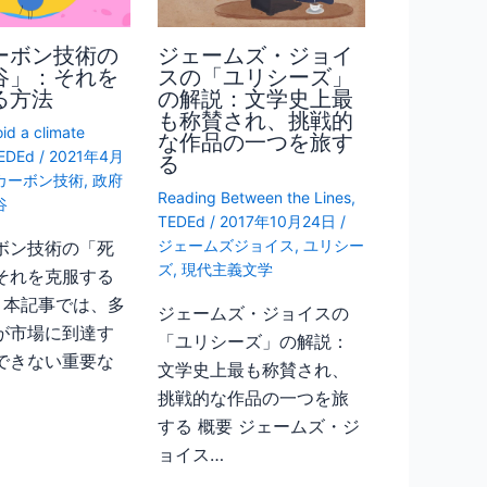
ーボン技術の
ジェームズ・ジョイ
谷」：それを
スの「ユリシーズ」
る方法
の解説：文学史上最
も称賛され、挑戦的
id a climate
な作品の一つを旅す
EDEd
/
2021年4月
る
カーボン技術
,
政府
Reading Between the Lines
,
谷
TEDEd
/
2017年10月24日
/
ジェームズジョイス
,
ユリシー
ボン技術の「死
ズ
,
現代主義文学
それを克服する
約 本記事では、多
ジェームズ・ジョイスの
が市場に到達す
「ユリシーズ」の解説：
できない重要な
文学史上最も称賛され、
挑戦的な作品の一つを旅
する 概要 ジェームズ・ジ
ョイス…