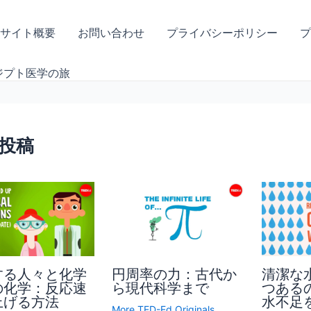
サイト概要
お問い合わせ
プライバシーポリシー
プ
ジプト医学の旅
投稿
する人々と化学
円周率の力：古代か
清潔な
の化学：反応速
ら現代科学まで
つある
上げる方法
水不足
More TED-Ed Originals
,