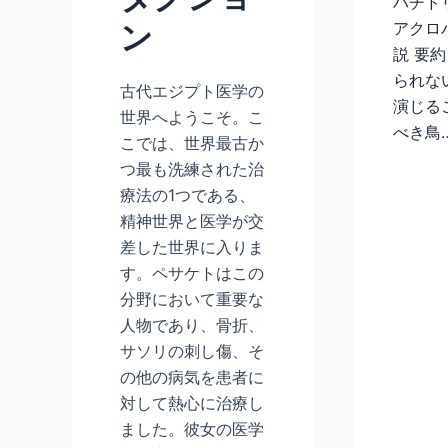
ハチド
ン
アクロ
説 要
られな
古代エジプト医学の
演じる
世界へようこそ。こ
べき鳥
こでは、世界最古か
つ最も洗練された治
療法の1つである、
精神世界と医学が交
差した世界に入りま
す。ペサケトはこの
分野において重要な
人物であり、骨折、
サソリの刺し傷、そ
の他の病気を患者に
対して熱心に治療し
ました。彼女の医学