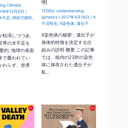
明
ing Climate
,
TEDEd
,
Understanding
018年12月6日
/
genetics
/
2017年4月18日
/
X
s水不足
,
持続可能性
,
不活性化
,
X染色体
,
遺伝子
X染色体の秘密：遺伝子が
が枯渇しつつあ
身体的特徴を決定する仕
世界の水不足を
組みの説明 概要 この記事
要約: 地球の表面
では、核内の23対の染色
が水で覆われてい
体に保存された遺伝子が
かわらず、世界
私…