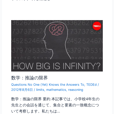
数学：推論の限界
Questions No One (Yet) Knows the Answers To
,
TEDEd
/
2012年8月6日
/
limits
,
mathematics
,
reasoning
数学：推論の限界 要約 本記事では、小学校4年生の
先生との会話を通じて、集合と要素の一致概念につ
いて考察します。私たちは…