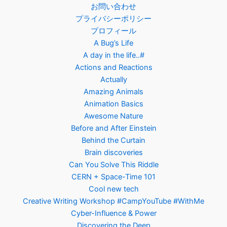
お問い合わせ
プライバシーポリシー
プロフィール
A Bug’s Life
A day in the life..#
Actions and Reactions
Actually
Amazing Animals
Animation Basics
Awesome Nature
Before and After Einstein
Behind the Curtain
Brain discoveries
Can You Solve This Riddle
CERN + Space-Time 101
Cool new tech
Creative Writing Workshop #CampYouTube #WithMe
Cyber-Influence & Power
Discovering the Deep