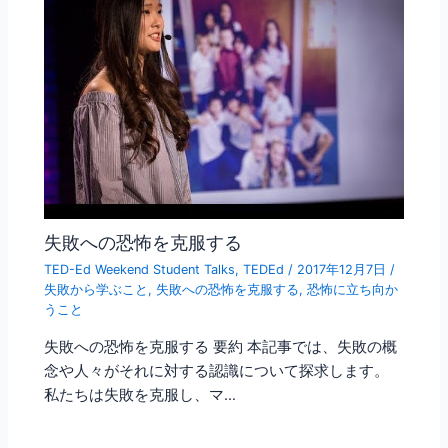
失敗への恐怖を克服する
TED-Ed Weekend Student Talks
,
TEDEd
/
2017年12月7日
/
失敗から学ぶこと
,
失敗への恐怖を克服する
,
恐怖に立ち向か
うこと
失敗への恐怖を克服する 要約 本記事では、失敗の概
念や人々がそれに対する認識について探求します。
私たちは失敗を克服し、マ…