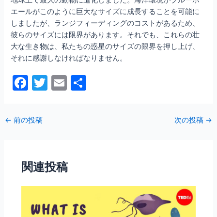
エールがこのように巨大なサイズに成長することを可能に
しましたが、ランジフィーディングのコストがあるため、
彼らのサイズには限界があります。それでも、これらの壮
大な生き物は、私たちの惑星のサイズの限界を押し上げ、
それに感謝しなければなりません。
F
T
E
共
a
w
m
有
c
itt
ai
←
前の投稿
次の投稿
→
e
er
l
b
o
関連投稿
o
k