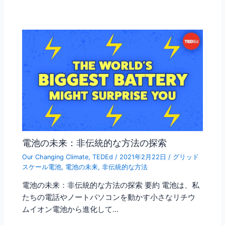
電池の未来：非伝統的な方法の探索
Our Changing Climate
,
TEDEd
/
2021年2月22日
/
グリッド
スケール電池
,
電池の未来
,
非伝統的な方法
電池の未来：非伝統的な方法の探索 要約 電池は、私
たちの電話やノートパソコンを動かす小さなリチウ
ムイオン電池から進化して…