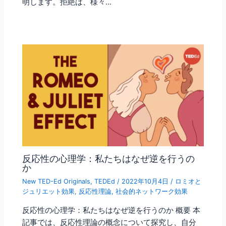
明します。拒絶は、様々…
反応性の心理学：私たちはなぜ逆を行うの
か
New TED-Ed Originals
,
TEDEd
/
2022年10月4日
/
ロミオと
ジュリエット効果
,
反応性理論
,
社会的ネットワーク効果
反応性の心理学：私たちはなぜ逆を行うのか 概要 本
記事では、反応性理論の概念について探究し、自分