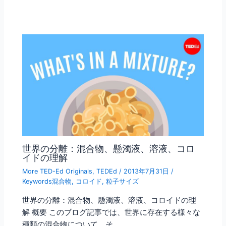
世界の分離：混合物、懸濁液、溶液、コロ
イドの理解
More TED-Ed Originals
,
TEDEd
/
2013年7月31日
/
Keywords混合物
,
コロイド
,
粒子サイズ
世界の分離：混合物、懸濁液、溶液、コロイドの理
解 概要 このブログ記事では、世界に存在する様々な
種類の混合物について、そ…