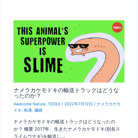
ナメラカケモドキの輸送トラックはどうな
ったのか？
Awesome Nature
,
TEDEd
/
2022年7月12日
/
ナメラカケモ
ドキ
,
粘液
,
繊維
ナメラカケモドキの輸送トラックはどうなったの
か？ 概要 2017年、生きたナメラカケモドキ(別名ス
ライムウナギ)を輸送し…