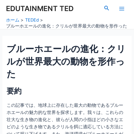
内
Post
Main
EDUTAINMENT TED
検
容
navigation
索
Men
を
ホーム
TEDEd
ス
ブルーホエールの進化：クリルが世界最大の動物を形作った
キ
ッ
ブルーホエールの進化：クリ
プ
ルが世界最大の動物を形作っ
た
要約
この記事では、地球上に存在した最大の動物であるブルー
ホエールの魅力的な世界を探求します。我々は、これらの
壮大な生き物の進化と、彼らが人間の小指ほどの小さなエ
ビのような生き物であるクリルを餌に適応している方法に
ついて掘り下げます。また、海洋環境がブルーホエールが