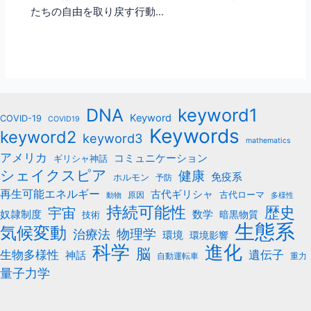
たちの自由を取り戻す行動…
keyword1
DNA
Keyword
COVID-19
COVID19
Keywords
keyword2
keyword3
mathematics
アメリカ
コミュニケーション
ギリシャ神話
シェイクスピア
健康
免疫系
ホルモン
予防
再生可能エネルギー
古代ギリシャ
古代ローマ
原因
動物
多様性
持続可能性
歴史
宇宙
数学
奴隷制度
暗黒物質
技術
生態系
気候変動
治療法
物理学
環境
環境影響
科学
進化
脳
遺伝子
生物多様性
神話
自動運転車
重力
量子力学