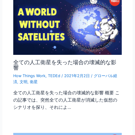
全ての人工衛星を失った場合の壊滅的な影
響
How Things Work
,
TEDEd
/
2021年2月2日
/
グローバル経
済
,
文明
,
衛星
全ての人工衛星を失った場合の壊滅的な影響 概要 こ
の記事では、突然全ての人工衛星が消滅した仮想の
シナリオを探り、それによ…