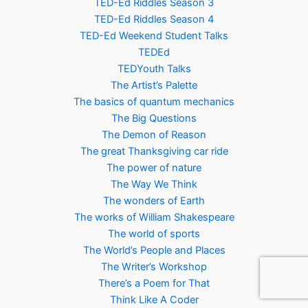
TED-Ed Riddles Season 3
TED-Ed Riddles Season 4
TED-Ed Weekend Student Talks
TEDEd
TEDYouth Talks
The Artist’s Palette
The basics of quantum mechanics
The Big Questions
The Demon of Reason
The great Thanksgiving car ride
The power of nature
The Way We Think
The wonders of Earth
The works of William Shakespeare
The world of sports
The World’s People and Places
The Writer’s Workshop
There’s a Poem for That
Think Like A Coder