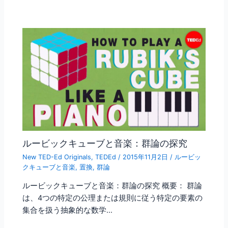
ルービックキューブと音楽：群論の探究
New TED-Ed Originals
,
TEDEd
/
2015年11月2日
/
ルービッ
クキューブと音楽
,
置換
,
群論
ルービックキューブと音楽：群論の探究 概要： 群論
は、4つの特定の公理または規則に従う特定の要素の
集合を扱う抽象的な数学…