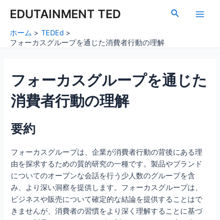
内
Post
Main
EDUTAINMENT TED
検
容
navigation
索
Men
を
ホーム
TEDEd
ス
フォーカスグループを通じた消費者行動の理解
キ
ッ
フォーカスグループを通じた
プ
消費者行動の理解
要約
フォーカスグループは、企業が消費者行動の背後にある理
由を探求するための質的研究の一種です。製品やブランド
についてのオープンな会話を行う少人数のグループを含
み、より深い洞察を提供します。フォーカスグループは、
ビジネスや販売について確定的な結論を提供することはで
きませんが、消費者の習慣をより深く理解することに基づ