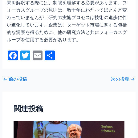
果を解釈する際には、制限を理解する必要があります。フ
ォーカスグループの原則は、数十年にわたってほとんど変
わっていませんが、研究の実施プロセスは技術の進歩に伴
い進化しています。企業は、ターゲット市場に関する包括
的な洞察を得るために、他の研究方法と共にフォーカスグ
ループを使用する必要があります。
F
T
E
共
a
w
m
有
c
itt
ai
←
前の投稿
次の投稿
→
e
er
l
b
o
関連投稿
o
k