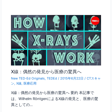
X線：偶然の発見から医療の驚異へ
New TED-Ed Originals
,
TEDEd
/
2015年6月22日
/
CTスキャ
ン
,
X線
,
医療応用
X線：偶然の発見から医療の驚異へ 要約 本記事で
は、Wilhelm RöntgenによるX線の発見と、医療の驚
異としての…