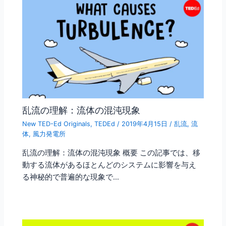
乱流の理解：流体の混沌現象
New TED-Ed Originals
,
TEDEd
/
2019年4月15日
/
乱流
,
流
体
,
風力発電所
乱流の理解：流体の混沌現象 概要 この記事では、移
動する流体があるほとんどのシステムに影響を与え
る神秘的で普遍的な現象で…