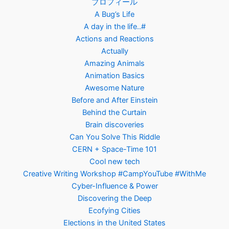
プロフィール
A Bug’s Life
A day in the life..#
Actions and Reactions
Actually
Amazing Animals
Animation Basics
Awesome Nature
Before and After Einstein
Behind the Curtain
Brain discoveries
Can You Solve This Riddle
CERN + Space-Time 101
Cool new tech
Creative Writing Workshop #CampYouTube #WithMe
Cyber-Influence & Power
Discovering the Deep
Ecofying Cities
Elections in the United States