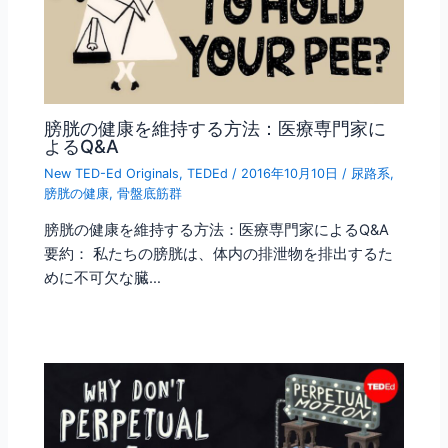
膀胱の健康を維持する方法：医療専門家に
よるQ&A
New TED-Ed Originals
,
TEDEd
/
2016年10月10日
/
尿路系
,
膀胱の健康
,
骨盤底筋群
膀胱の健康を維持する方法：医療専門家によるQ&A
要約： 私たちの膀胱は、体内の排泄物を排出するた
めに不可欠な臓…