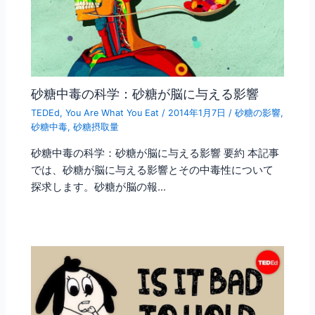
砂糖中毒の科学：砂糖が脳に与える影響
TEDEd
,
You Are What You Eat
/
2014年1月7日
/
砂糖の影響
,
砂糖中毒
,
砂糖摂取量
砂糖中毒の科学：砂糖が脳に与える影響 要約 本記事
では、砂糖が脳に与える影響とその中毒性について
探求します。砂糖が脳の報…