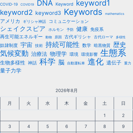
keyword1
DNA
Keyword
COVID-19
COVID19
Keywords
keyword2
keyword3
mathematics
アメリカ
コミュニケーション
ギリシャ神話
シェイクスピア
健康
免疫系
ホルモン
予防
再生可能エネルギー
古代ギリシャ
古代ローマ
原因
動物
多様性
持続可能性
歴史
宇宙
数学
奴隷制度
暗黒物質
技術
生態系
気候変動
治療法
物理学
環境
環境影響
科学
進化
脳
遺伝子
生物多様性
神話
自動運転車
重力
量子力学
2026年8月
月
火
水
木
金
土
日
1
2
3
4
5
6
7
8
9