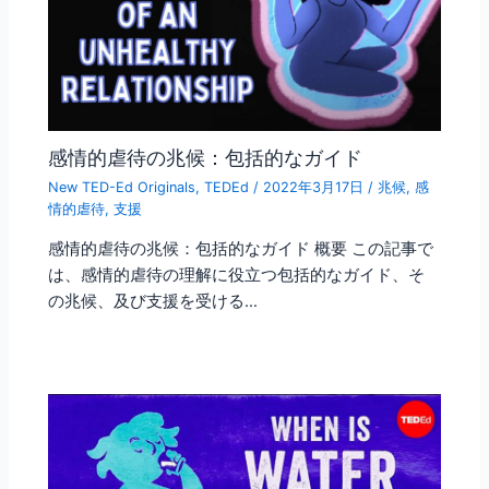
感情的虐待の兆候：包括的なガイド
New TED-Ed Originals
,
TEDEd
/
2022年3月17日
/
兆候
,
感
情的虐待
,
支援
感情的虐待の兆候：包括的なガイド 概要 この記事で
は、感情的虐待の理解に役立つ包括的なガイド、そ
の兆候、及び支援を受ける…