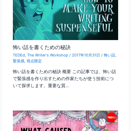
怖い話を書くための秘訣
TEDEd
,
The Writer's Workshop
/
2017年10月31日
/
怖い話
,
緊張感
,
視点限定
怖い話を書くための秘訣 概要 この記事では、怖い話
で緊張感を作り出すための作家たちが使う技術につ
いて探求します。重要な質…