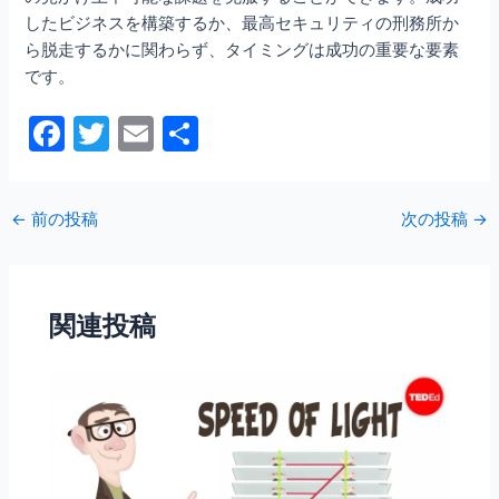
したビジネスを構築するか、最高セキュリティの刑務所か
ら脱走するかに関わらず、タイミングは成功の重要な要素
です。
F
T
E
共
a
w
m
有
c
itt
ai
←
前の投稿
次の投稿
→
e
er
l
b
o
関連投稿
o
k