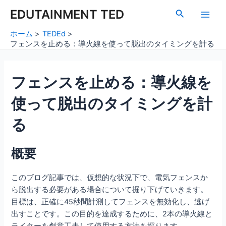
内
Post
Main
EDUTAINMENT TED
検
容
navigation
索
Men
を
ホーム
TEDEd
ス
フェンスを止める：導火線を使って脱出のタイミングを計る
キ
ッ
フェンスを止める：導火線を
プ
使って脱出のタイミングを計
る
概要
このブログ記事では、仮想的な状況下で、電気フェンスか
ら脱出する必要がある場合について掘り下げていきます。
目標は、正確に45秒間計測してフェンスを無効化し、逃げ
出すことです。この目的を達成するために、2本の導火線と
ライターを創意工夫して使用する方法を探ります。