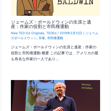
ジェームズ・ボールドウィンの生涯と遺
産：作家の役割と市民権運動
New TED-Ed Originals
,
TEDEd
/
2019年2月12日
/
ジェーム
ズボールドウィン
,
作家
,
市民権運動
ジェームズ・ボールドウィンの生涯と遺産：作家の
役割と市民権運動 概要 この記事では、アメリカの最
も有名な作家の一人であり…