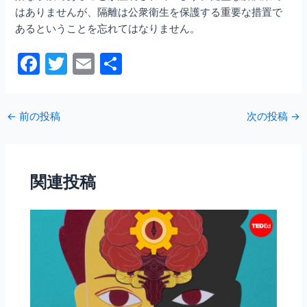
はありませんが、隔離は公衆衛生を保護する重要な措置で
あるということを忘れてはなりません。
F
T
E
共
a
w
m
有
c
itt
ai
←
前の投稿
次の投稿
→
e
er
l
b
o
関連投稿
o
k