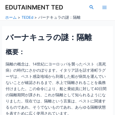
内
Post
Main
EDUTAINMENT TED
検
容
navigation
索
Men
を
ホーム
TEDEd
バーナキュラの謎：隔離
ス
キ
ッ
バーナキュラの謎：隔離
プ
概要：
隔離の概念は、14世紀にヨーロッパを襲ったペスト（黒死
病）の時代にさかのぼります。イタリア語を話す港町ラグ
ーザは、ペスト感染地域から到着した船が病気を運んでい
ないことが確認されるまで、水上で隔離されることを義務
付けました。この命令により、船と乗組員に対して40日間
の隔離期間が課され、これが隔離として知られるようにな
りました。現在では、隔離という言葉は、ペストに関連す
るものであれ、そうでないものであれ、あらゆる隔離状態
を表すために広く使用されています。