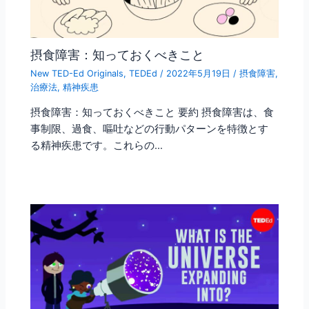
摂食障害：知っておくべきこと
New TED-Ed Originals
,
TEDEd
/
2022年5月19日
/
摂食障害
,
治療法
,
精神疾患
摂食障害：知っておくべきこと 要約 摂食障害は、食
事制限、過食、嘔吐などの行動パターンを特徴とす
る精神疾患です。これらの…