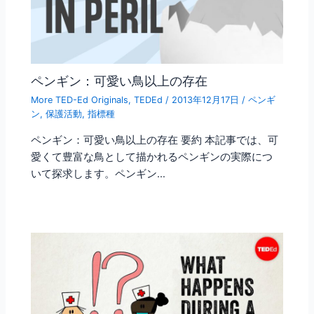
ペンギン：可愛い鳥以上の存在
More TED-Ed Originals
,
TEDEd
/
2013年12月17日
/
ペンギ
ン
,
保護活動
,
指標種
ペンギン：可愛い鳥以上の存在 要約 本記事では、可
愛くて豊富な鳥として描かれるペンギンの実際につ
いて探求します。ペンギン…