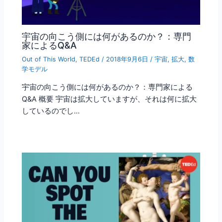
宇宙の向こう側には何があるのか？：専門
家によるQ&A
Out of This World
,
TEDEd
/
2018年9月6日
/
宇宙
,
拡大
,
数
学モデル
宇宙の向こう側には何があるのか？：専門家による
Q&A 概要 宇宙は拡大していますが、それは何に拡大
しているのでし…