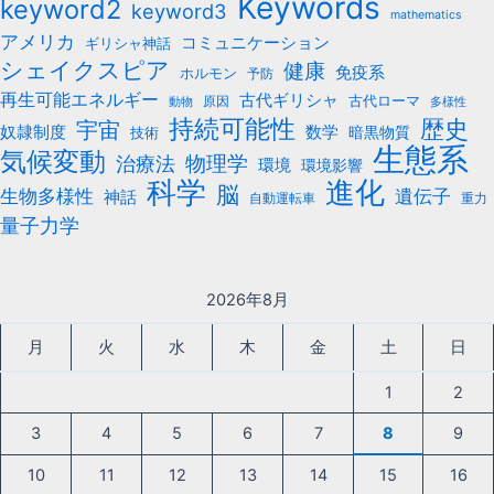
Keywords
keyword2
keyword3
mathematics
アメリカ
コミュニケーション
ギリシャ神話
シェイクスピア
健康
免疫系
ホルモン
予防
再生可能エネルギー
古代ギリシャ
古代ローマ
原因
動物
多様性
持続可能性
歴史
宇宙
数学
奴隷制度
暗黒物質
技術
生態系
気候変動
治療法
物理学
環境
環境影響
科学
進化
脳
遺伝子
生物多様性
神話
自動運転車
重力
量子力学
2026年8月
月
火
水
木
金
土
日
1
2
3
4
5
6
7
8
9
10
11
12
13
14
15
16