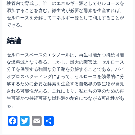
験管内で育成し、唯一のエネルギー源としてセルロースを
添加することを含む。微生物が必要な酵素を生産すれば、
セルロースを分解してエネルギー源として利用することが
できる。
結論
セルロースベースのエタノールは、再生可能かつ持続可能
な燃料源となり得る。しかし、最大の障害は、セルロース
分子を保護する強固な分子鞘を分解することである。バイ
オプロスペクティングによって、セルロースを効果的に分
解するために必要な酵素を生産する自然界の微生物が発見
される可能性がある。これにより、私たちの車のための再
生可能かつ持続可能な燃料源の創造につながる可能性があ
る。
F
T
E
共
a
w
m
有