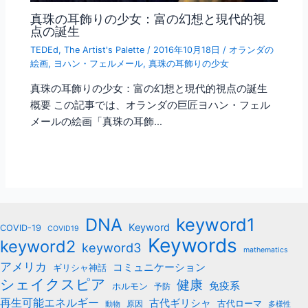
真珠の耳飾りの少女：富の幻想と現代的視
点の誕生
TEDEd
,
The Artist's Palette
/
2016年10月18日
/
オランダの
絵画
,
ヨハン・フェルメール
,
真珠の耳飾りの少女
真珠の耳飾りの少女：富の幻想と現代的視点の誕生
概要 この記事では、オランダの巨匠ヨハン・フェル
メールの絵画「真珠の耳飾…
keyword1
DNA
Keyword
COVID-19
COVID19
Keywords
keyword2
keyword3
mathematics
アメリカ
コミュニケーション
ギリシャ神話
シェイクスピア
健康
免疫系
ホルモン
予防
再生可能エネルギー
古代ギリシャ
古代ローマ
原因
動物
多様性