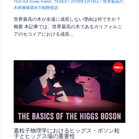
TED-Ed loves trees!
,
TEDEd
/
2019年3月14日
/
世界最高の
木樹液循環水力制限仮説
世界最高の木が永遠に成長しない理由は何ですか？
概要 本記事では、世界最高の木であるカリフォルニ
アのセコイアにおける成長…
素粒子物理学におけるヒッグス・ボソン粒
子とヒッグス場の重要性