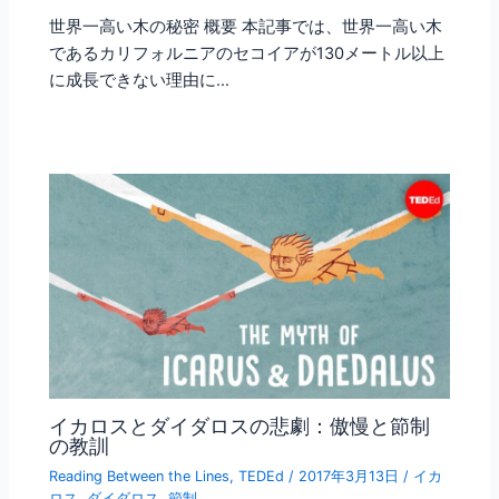
世界一高い木の秘密 概要 本記事では、世界一高い木
であるカリフォルニアのセコイアが130メートル以上
に成長できない理由に…
イカロスとダイダロスの悲劇：傲慢と節制
の教訓
Reading Between the Lines
,
TEDEd
/
2017年3月13日
/
イカ
ロス
,
ダイダロス
,
節制