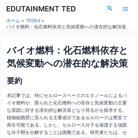
内
Post
Main
EDUTAINMENT TED
検
容
navigation
索
Men
を
ホーム
TEDEd
ス
バイオ燃料：化石燃料依存と気候変動への潜在的な解決策
キ
ッ
バイオ燃料：化石燃料依存と
プ
気候変動への潜在的な解決策
要約
本記事では、特にセルロースベースのエタノールによるバ
イオ燃料が、限られた化石燃料への依存と気候変動の主要
な原因に対する潜在的な解決策となり得るかを探求する。
植物細胞壁に見られる主要成分であるセルロースは豊富で
再生可能である。しかし、セルロース分子を保護する強固
な分子鞘を分解することは困難である。研究者たちは、セ