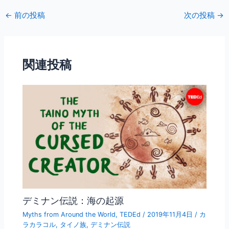
c
itt
ai
←
前の投稿
次の投稿
→
e
er
l
b
o
関連投稿
o
k
デミナン伝説：海の起源
Myths from Around the World
,
TEDEd
/
2019年11月4日
/
カ
ラカラコル
,
タイノ族
,
デミナン伝説