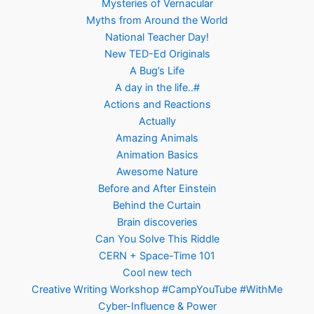
Mysteries of Vernacular
Myths from Around the World
National Teacher Day!
New TED-Ed Originals
A Bug’s Life
A day in the life..#
Actions and Reactions
Actually
Amazing Animals
Animation Basics
Awesome Nature
Before and After Einstein
Behind the Curtain
Brain discoveries
Can You Solve This Riddle
CERN + Space-Time 101
Cool new tech
Creative Writing Workshop #CampYouTube #WithMe
Cyber-Influence & Power