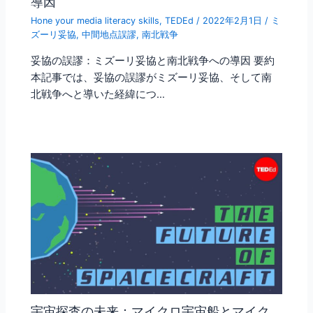
導因
Hone your media literacy skills
,
TEDEd
/
2022年2月1日
/
ミ
ズーリ妥協
,
中間地点誤謬
,
南北戦争
妥協の誤謬：ミズーリ妥協と南北戦争への導因 要約
本記事では、妥協の誤謬がミズーリ妥協、そして南
北戦争へと導いた経緯につ…
宇宙探査の未来：マイクロ宇宙船とマイク