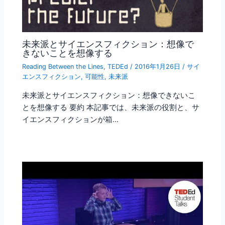
未来派とサイエンスフィクション：想像で
きないことを想像する
Reading Between the Lines
,
TEDEd
/
2016年1月26日
/
サイ
エンスフィクション
,
可能性
,
未来派
未来派とサイエンスフィクション：想像できないこ
とを想像する 要約 本記事では、未来派の役割と、サ
イエンスフィクションが箱…