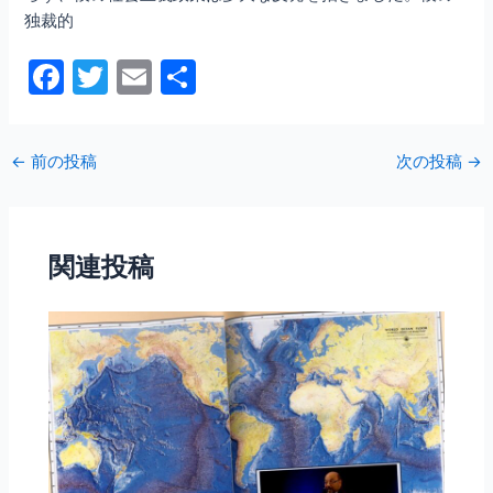
独裁的
F
T
E
共
a
w
m
有
c
itt
ai
←
前の投稿
次の投稿
→
e
er
l
b
o
関連投稿
o
k