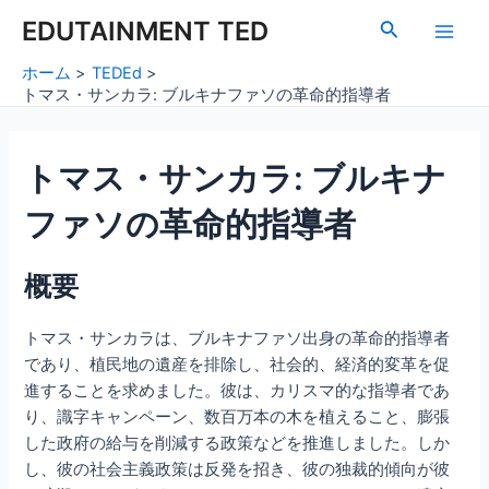
内
Post
Main
EDUTAINMENT TED
検
容
navigation
索
Men
を
ホーム
TEDEd
ス
トマス・サンカラ: ブルキナファソの革命的指導者
キ
ッ
トマス・サンカラ: ブルキナ
プ
ファソの革命的指導者
概要
トマス・サンカラは、ブルキナファソ出身の革命的指導者
であり、植民地の遺産を排除し、社会的、経済的変革を促
進することを求めました。彼は、カリスマ的な指導者であ
り、識字キャンペーン、数百万本の木を植えること、膨張
した政府の給与を削減する政策などを推進しました。しか
し、彼の社会主義政策は反発を招き、彼の独裁的傾向が彼