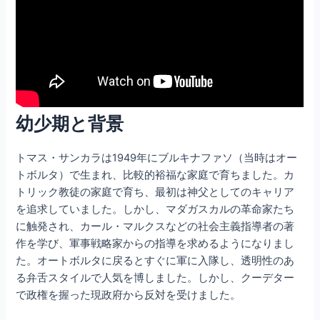
幼少期と背景
トマス・サンカラは1949年にブルキナファソ（当時はオー
トボルタ）で生まれ、比較的裕福な家庭で育ちました。カ
トリック教徒の家庭で育ち、最初は神父としてのキャリア
を追求していました。しかし、マダガスカルの革命家たち
に触発され、カール・マルクスなどの社会主義指導者の著
作を学び、軍事戦略家からの指導を求めるようになりまし
た。オートボルタに戻るとすぐに軍に入隊し、透明性のあ
る弁舌スタイルで人気を博しました。しかし、クーデター
で政権を握った現政府から反対を受けました。