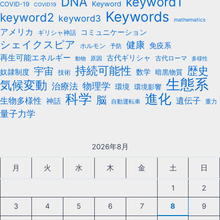
keyword1
DNA
Keyword
COVID-19
COVID19
Keywords
keyword2
keyword3
mathematics
アメリカ
コミュニケーション
ギリシャ神話
シェイクスピア
健康
免疫系
ホルモン
予防
再生可能エネルギー
古代ギリシャ
古代ローマ
原因
動物
多様性
持続可能性
歴史
宇宙
数学
奴隷制度
暗黒物質
技術
生態系
気候変動
治療法
物理学
環境
環境影響
科学
進化
脳
遺伝子
生物多様性
神話
自動運転車
重力
量子力学
2026年8月
月
火
水
木
金
土
日
1
2
3
4
5
6
7
8
9