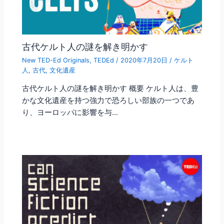
古代ケルト人の謎を解き明かす
New TED-Ed Originals
,
TEDEd
/
2020年7月20日
/
ケルト
人
,
古代
,
文化遺産
古代ケルト人の謎を解き明かす 概要 ケルト人は、豊
かな文化遺産を持つ強力で恐ろしい部族の一つであ
り、ヨーロッパに影響を与…