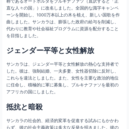
称であるオートボルタをブルキナファソ（直訳すると「正
直な人々の国」）に改名しました。全国的な識字キャンペ
ーンを開始し、1000万本以上の木を植え、新しい国歌を作
曲しました。サンカラは、膨張した政府の給与を削減し、
代わりに教育や社会福祉プログラムに資源を配分すること
を目指しました。
ジェンダー平等と女性解放
サンカラは、ジェンダー平等と女性解放の熱心な支持者で
した。彼は、強制結婚、一夫多妻、女性器切除に反対し、
これらを違法としました。また、女性を主要な政治的地位
に任命し、積極的に軍に募集し、ブルキナファソを最初の
アフリカの国にしました。
抵抗と暗殺
サンカラの社会的、経済的変革を促進する試みにもかかわ
らず、彼の社会主義政策は多大な反発を招きました。彼の