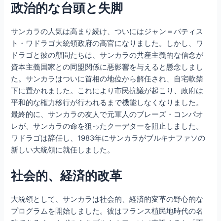
政治的な台頭と失脚
サンカラの人気は高まり続け、ついにはジャン＝バティス
ト・ワドラゴ大統領政府の高官になりました。しかし、ワ
ドラゴと彼の顧問たちは、サンカラの共産主義的な信念が
資本主義国家との同盟関係に悪影響を与えると懸念しまし
た。サンカラはついに首相の地位から解任され、自宅軟禁
下に置かれました。これにより市民抗議が起こり、政府は
平和的な権力移行が行われるまで機能しなくなりました。
最終的に、サンカラの友人で元軍人のブレーズ・コンパオ
レが、サンカラの命を狙ったクーデターを阻止しました。
ワドラゴは辞任し、1983年にサンカラがブルキナファソの
新しい大統領に就任しました。
社会的、経済的改革
大統領として、サンカラは社会的、経済的変革の野心的な
プログラムを開始しました。彼はフランス植民地時代の名