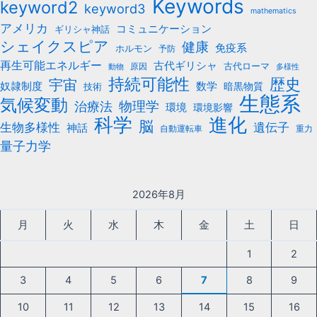
Keywords
keyword2
keyword3
mathematics
アメリカ
コミュニケーション
ギリシャ神話
シェイクスピア
健康
免疫系
ホルモン
予防
再生可能エネルギー
古代ギリシャ
古代ローマ
原因
動物
多様性
持続可能性
歴史
宇宙
数学
奴隷制度
暗黒物質
技術
生態系
気候変動
治療法
物理学
環境
環境影響
科学
進化
脳
遺伝子
生物多様性
神話
自動運転車
重力
量子力学
2026年8月
月
火
水
木
金
土
日
1
2
3
4
5
6
7
8
9
10
11
12
13
14
15
16