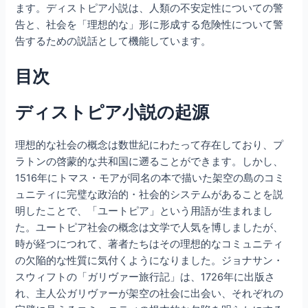
ます。ディストピア小説は、人類の不安定性についての警
告と、社会を「理想的な」形に形成する危険性について警
告するための説話として機能しています。
目次
ディストピア小説の起源
理想的な社会の概念は数世紀にわたって存在しており、プ
ラトンの啓蒙的な共和国に遡ることができます。しかし、
1516年にトマス・モアが同名の本で描いた架空の島のコミ
ュニティに完璧な政治的・社会的システムがあることを説
明したことで、「ユートピア」という用語が生まれまし
た。ユートピア社会の概念は文学で人気を博しましたが、
時が経つにつれて、著者たちはその理想的なコミュニティ
の欠陥的な性質に気付くようになりました。ジョナサン・
スウィフトの「ガリヴァー旅行記」は、1726年に出版さ
れ、主人公ガリヴァーが架空の社会に出会い、それぞれの