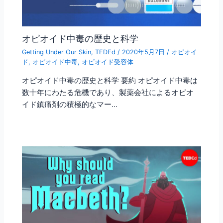
オピオイド中毒の歴史と科学
Getting Under Our Skin
,
TEDEd
/
2020年5月7日
/
オピオイ
ド
,
オピオイド中毒
,
オピオイド受容体
オピオイド中毒の歴史と科学 要約 オピオイド中毒は
数十年にわたる危機であり、製薬会社によるオピオ
イド鎮痛剤の積極的なマー…