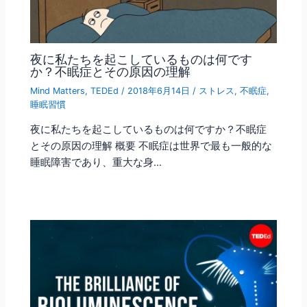
夜に私たちを起こしているものは何です
か？不眠症とその原因の理解
Mind Matters
,
TEDEd
/
2018年6月14日
/
ストレス
,
不眠症
,
睡眠習慣
夜に私たちを起こしているものは何ですか？不眠症
とその原因の理解 概要 不眠症は世界で最も一般的な
睡眠障害であり、重大な身…