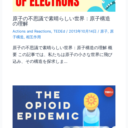
原子の不思議で素晴らしい世界：原子構造
の理解
Actions and Reactions
,
TEDEd
/
2013年10月14日
/
原子
,
原
子構造
,
相互作用
原子の不思議で素晴らしい世界：原子構造の理解 概
要 この記事では、私たちは原子の小さな世界に飛び
込み、その構造を探求しま…