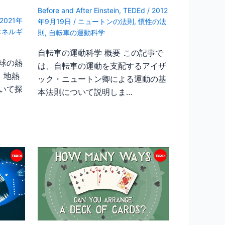
Before and After Einstein
,
TEDEd
/
2012
2021年
年9月19日
/
ニュートンの法則
,
慣性の法
エネルギ
則
,
自転車の運動科学
自転車の運動科学 概要 この記事で
球の熱
は、自転車の運動を支配するアイザ
、地熱
ック・ニュートン卿による運動の基
いて探
本法則について説明しま…