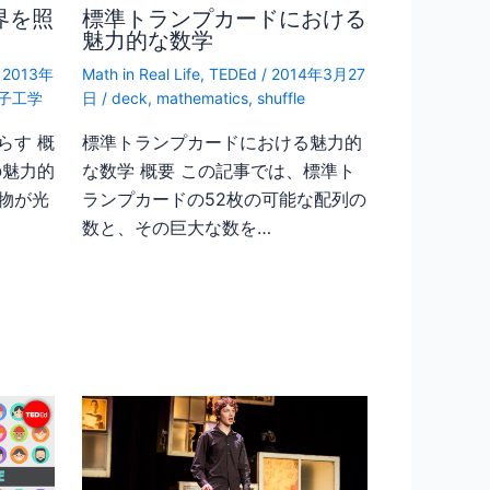
界を照
標準トランプカードにおける
魅力的な数学
/
2013年
Math in Real Life
,
TEDEd
/
2014年3月27
子工学
日
/
deck
,
mathematics
,
shuffle
らす 概
標準トランプカードにおける魅力的
の魅力的
な数学 概要 この記事では、標準ト
物が光
ランプカードの52枚の可能な配列の
数と、その巨大な数を…