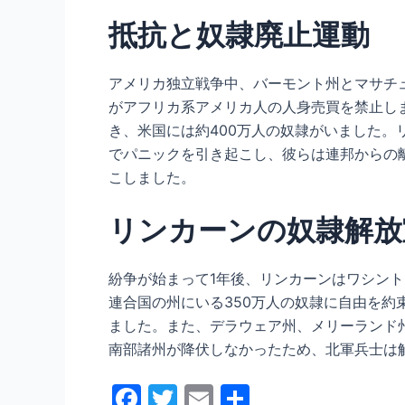
抵抗と奴隷廃止運動
アメリカ独立戦争中、バーモント州とマサチュ
がアフリカ系アメリカ人の人身売買を禁止しま
き、米国には約400万人の奴隷がいました
でパニックを引き起こし、彼らは連邦からの
こしました。
リンカーンの奴隷解放
紛争が始まって1年後、リンカーンはワシント
連合国の州にいる350万人の奴隷に自由を約
ました。また、デラウェア州、メリーランド
南部諸州が降伏しなかったため、北軍兵士は
F
T
E
共