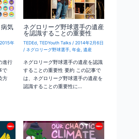
？病気
ネグロリーグ野球選手の遺産
を認識することの重要性
2015年
TEDEd
,
TEDYouth Talks
/
2014年2月6日
/
ネグロリーグ野球選手
,
年金
,
遺産
の進行
ネグロリーグ野球選手の遺産を認識
事で
することの重要性 要約 この記事で
染方
は、ネグロリーグ野球選手の遺産を
認識することの重要性に…