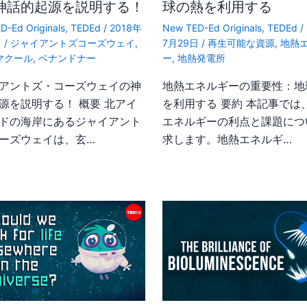
神話的起源を説明する！
球の熱を利用する
D-Ed Originals
,
TEDEd
/
2018年
New TED-Ed Originals
,
TEDEd
/
日
/
ジャイアントズコーズウェイ
,
7月29日
/
再生可能な資源
,
地熱
マクール
,
ベナンドナー
ー
,
地熱発電所
アントズ・コーズウェイの神
地熱エネルギーの重要性：地
源を説明する！ 概要 北アイ
を利用する 要約 本記事では
ドの海岸にあるジャイアント
エネルギーの利点と課題につ
ーズウェイは、玄…
求します。地熱エネルギ…