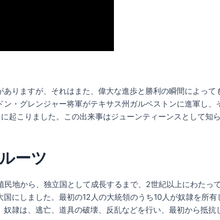
がありますが、それはまた、偉大な進歩と勝利の瞬間によって
ゴードン・グレンジャー将軍がテキサス州ガルベストンに進軍し
きに起こりました。この出来事はジューンティーンスとして知
ルーツ
ス植民地から、独立国として成長するまで、2世紀以上にわたっ
国にしました。最初の12人の大統領のうち10人が奴隷を所
。奴隷は、逃亡、道具の破壊、反乱などを行い、最初から抵抗