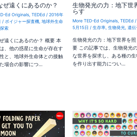
なぜ遠くにあるのか？
生物発光の力：地下世
らす
D-Ed Originals
,
TEDEd
/
2016年
More TED-Ed Originals
,
TEDEd
日
/
ボイジャー探査機
,
地球外生命
5月15日
/
生存率
,
生物発光
,
遺伝
星探索
生物発光の力：地下世界を照
ぜ遠くにあるのか？ 概要 本
要 この記事では、生物発光
は、他の惑星に生命が存在す
な世界を探求し、ある種の生
性と、地球外生命体との接触
を作り出す能力につい…
た場合の影響につ…