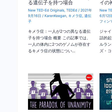
る遺伝子を持つ場合
イの
New TED-Ed Originals
,
TEDEd
/
2021年
New TE
9月16日
/
KarenKeegan
,
キメラ症
,
遺伝
6月12
子
フィン
キメラ症：一人が2つの異なる遺伝
ジャイ
子を持つ場合 概要 この記事では、
話的起
一人の体内に2つのゲノムが存在す
ルラン
るキメラ症の状態につい…
ズ・コ