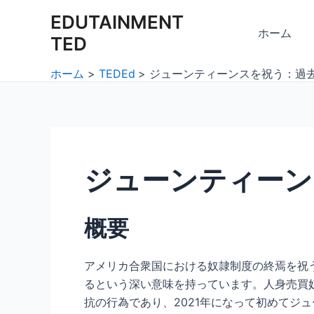
内
Post
EDUTAINMENT
容
navigation
ホーム
TED
を
ス
ホーム
TEDEd
ジューンティーンスを祝う：過
キ
ッ
プ
ジューンティーン
概要
アメリカ合衆国における奴隷制度の終焉を祝
るという深い意味を持っています。人身売買
抗の行為であり、2021年になって初めてジ