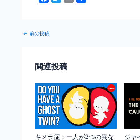
a
w
m
有
c
itt
ai
e
er
l
←
前の投稿
b
o
o
関連投稿
k
キメラ症：一人が2つの異な
ジャ