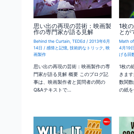
思い出の再現の芸術：映画製
1枚
作の専門家が語る見解
とが
Behind the Curtain
,
TEDEd
/
2013年6月
Math of
14日
/
感情と記憶
,
技術的なトリック
,
映
4月19
画製作
げる回
思い出の再現の芸術：映画製作の専
1枚の
門家が語る見解 概要 このブログ記
きます
事は、映画製作者と質問者の間の
数関数
Q&Aテキストで…
の紙を