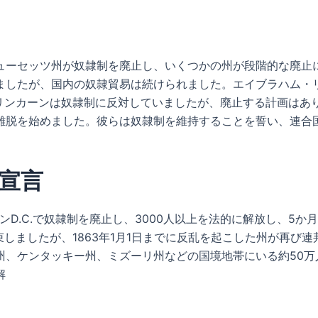
ーセッツ州が奴隷制を廃止し、いくつかの州が段階的な廃止に
したが、国内の奴隷貿易は続けられました。エイブラハム・リ
。リンカーンは奴隷制に反対していましたが、廃止する計画はあ
離脱を始めました。彼らは奴隷制を維持することを誓い、連合
宣言
ンD.C.で奴隷制を廃止し、3000人以上を法的に解放し、5
束しましたが、1863年1月1日までに反乱を起こした州が再び
州、ケンタッキー州、ミズーリ州などの国境地帯にいる約50万
解