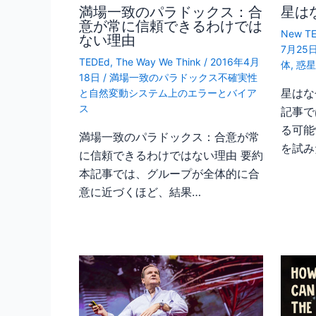
満場一致のパラドックス：合
星は
意が常に信頼できるわけでは
New TE
ない理由
7月25
TEDEd
,
The Way We Think
/
2016年4月
体
,
惑
18日
/
満場一致のパラドックス不確実性
星はな
と自然変動システム上のエラーとバイア
ス
記事で
る可能
満場一致のパラドックス：合意が常
を試み
に信頼できるわけではない理由 要約
本記事では、グループが全体的に合
意に近づくほど、結果…