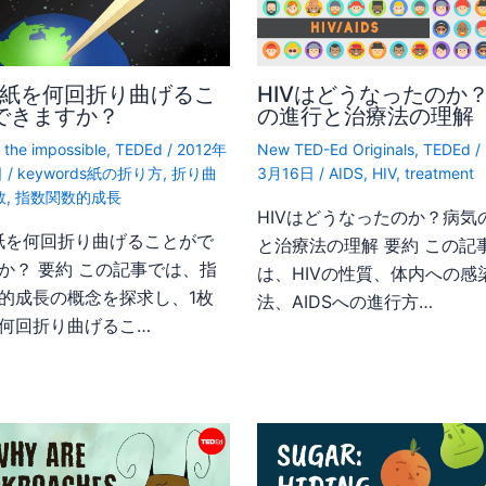
の紙を何回折り曲げるこ
HIVはどうなったのか
できますか？
の進行と治療法の理解
 the impossible
,
TEDEd
/
2012年
New TED-Ed Originals
,
TEDEd
/
日
/
keywords紙の折り方
,
折り曲
3月16日
/
AIDS
,
HIV
,
treatment
数
,
指数関数的成長
HIVはどうなったのか？病気
紙を何回折り曲げることがで
と治療法の理解 要約 この記
か？ 要約 この記事では、指
は、HIVの性質、体内への感
的成長の概念を探求し、1枚
法、AIDSへの進行方…
何回折り曲げるこ…