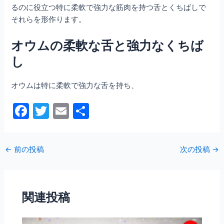
るのに役立つ特に柔軟で強力な筋肉を持つ舌とくちばしで
それらを形作ります。
オウムの柔軟な舌と強力なくちば
し
オウムは特に柔軟で強力な舌を持ち、
F
T
E
共
a
w
m
有
c
itt
ai
←
前の投稿
次の投稿
→
e
er
l
b
o
関連投稿
o
k