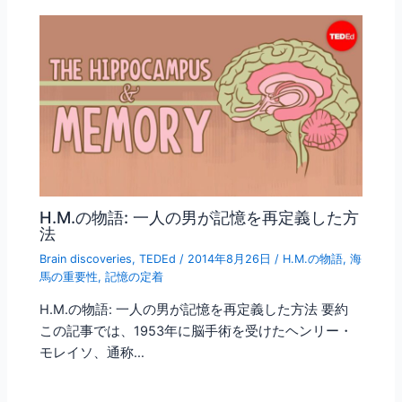
H.M.の物語: 一人の男が記憶を再定義した方
法
Brain discoveries
,
TEDEd
/
2014年8月26日
/
H.M.の物語
,
海
馬の重要性
,
記憶の定着
H.M.の物語: 一人の男が記憶を再定義した方法 要約
この記事では、1953年に脳手術を受けたヘンリー・
モレイソ、通称…