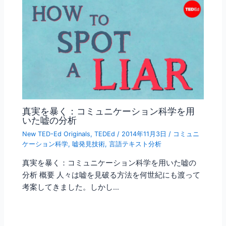
真実を暴く：コミュニケーション科学を用
いた嘘の分析
New TED-Ed Originals
,
TEDEd
/
2014年11月3日
/
コミュニ
ケーション科学
,
嘘発見技術
,
言語テキスト分析
真実を暴く：コミュニケーション科学を用いた嘘の
分析 概要 人々は嘘を見破る方法を何世紀にも渡って
考案してきました。しかし…