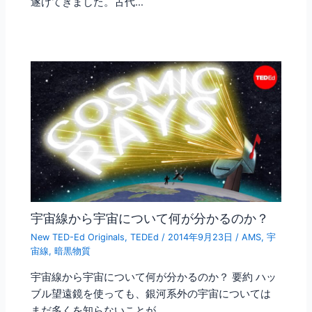
遂げてきました。古代…
宇宙線から宇宙について何が分かるのか？
New TED-Ed Originals
,
TEDEd
/
2014年9月23日
/
AMS
,
宇
宙線
,
暗黒物質
宇宙線から宇宙について何が分かるのか？ 要約 ハッ
ブル望遠鏡を使っても、銀河系外の宇宙については
まだ多くを知らないことが…