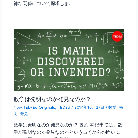
雑な関係について探求しま…
数学は発明なのか発見なのか？
New TED-Ed Originals
,
TEDEd
/
2014年10月27日
/
数学
,
発
明
,
発見
数学は発明なのか発見なのか？ 要約 本記事では、数
学が発明なのか発見なのかという古くからの問いに