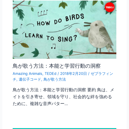
鳥が歌う方法：本能と学習行動の洞察
Amazing Animals
,
TEDEd
/
2018年2月20日
/
ゼブラフィン
チ
,
遺伝子コード
,
鳥が歌う方法
鳥が歌う方法：本能と学習行動の洞察 要約 鳥は、メ
イトを引き寄せ、領域を守り、社会的な絆を強める
ために、複雑な音声パター…