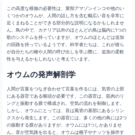
この高度な模倣の必要性は、黄頸アマゾンインコや他のい
くつかのオウムが、人間の話し方を含む幅広い音を非常に
近くまねることができる部分的な説明になるかもしれませ
ん。鳥の中で、カナリア以外のほとんどの鳥は脳内に1つの
歌のシステムを持っていますが、オウムのほとんどは追加
の回路を持っているようです。科学者たちは、これが彼ら
が自分たちの種や人間の呼び出しを学ぶ際に、追加の柔軟
性を与えるかもしれないと考えています。
オウムの発声解剖学
人間が言葉をつなぎ合わせて言葉を作るには、気管の上部
にある器官である喉頭が必要です。この器官は、筋肉のリ
ングと振動する膜で構成され、空気の流れを制御します。
しかし、オウムにとっては、音は風管の基部にあるシリン
クスから発生します。この器官には、多くの他の鳥には2つ
の振動する膜がありますが、オウムには1つしかありませ
ん。音が空気路を出ると、オウムは種子やナッツを操作す