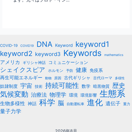
ます。元々はプロト・イン…
keyword1
DNA
Keyword
COVID-19
COVID19
Keywords
keyword2
keyword3
mathematics
アメリカ
コミュニケーション
ギリシャ神話
シェイクスピア
健康
免疫系
ホルモン
予防
再生可能エネルギー
古代ギリシャ
古代ローマ
原因
動物
多様性
持続可能性
歴史
宇宙
数学
奴隷制度
暗黒物質
技術
生態系
気候変動
治療法
物理学
環境
環境影響
科学
進化
脳
遺伝子
生物多様性
神話
自動運転車
重力
量子力学
2026年8月