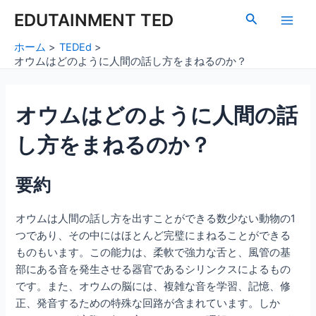
内
Post
Main
EDUTAINMENT TED
検
容
navigation
索
Men
を
ホーム
TEDEd
ス
オウムはどのように人間の話し方をまねるのか？
キ
ッ
オウムはどのように人間の話
プ
し方をまねるのか？
要約
オウムは人間の話し方を出すことができる数少ない動物の1
つであり、その中にはほとんど完璧にまねることができる
ものもいます。この能力は、柔軟で強力な舌と、風管の基
部にある音を発生させる器官であるシリンクスによるもの
です。また、オウムの脳には、複雑な音を学習、記憶、修
正、発音するための特殊な回路が含まれています。しか