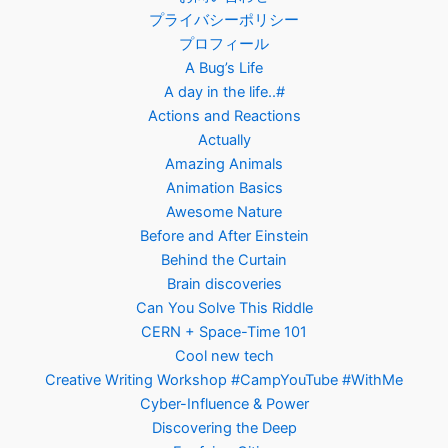
プライバシーポリシー
プロフィール
A Bug’s Life
A day in the life..#
Actions and Reactions
Actually
Amazing Animals
Animation Basics
Awesome Nature
Before and After Einstein
Behind the Curtain
Brain discoveries
Can You Solve This Riddle
CERN + Space-Time 101
Cool new tech
Creative Writing Workshop #CampYouTube #WithMe
Cyber-Influence & Power
Discovering the Deep