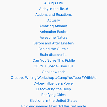
A Bug’s Life
A day in the life..#
Actions and Reactions
Actually
Amazing Animals
Animation Basics
Awesome Nature
Before and After Einstein
Behind the Curtain
Brain discoveries
Can You Solve This Riddle
CERN + Space-Time 101
Cool new tech
Creative Writing Workshop #CampYouTube #WithMe
Cyber-Influence & Power
Discovering the Deep
Ecofying Cities
Elections in the United States
Epic engineering How did this get made