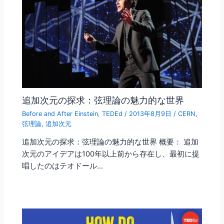
追加次元の探求：弦理論の魅力的な世界
Before and After Einstein
,
TEDEd
/
2013年8月9日
/
CERN
,
弦理論
,
追加次元
追加次元の探求：弦理論の魅力的な世界 概要： 追加
次元のアイデアは100年以上前から存在し、最初に提
唱したのはテオドール…