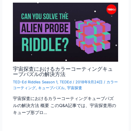
宇宙探査におけるカラーコーティングキュ
ーブパズルの解決方法
TED-Ed Riddles Season 1
,
TEDEd
/
2018年9月24日
/
カラー
コーティング
,
キューブパズル
,
宇宙探査
宇宙探査におけるカラーコーティングキューブパズ
ルの解決方法 概要 このQ&A記事では、宇宙探査用の
キューブ形プロ…