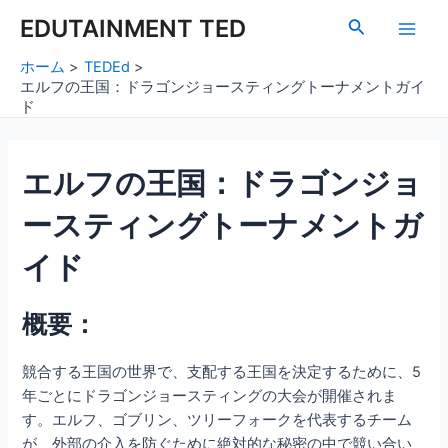
内
Post
Main
EDUTAINMENT TED
検
容
navigation
索
Men
を
ホーム
TEDEd
ス
エルフの王国：ドラゴンジョースティングトーナメントガイ
キ
ド
ッ
プ
エルフの王国：ドラゴンジョ
ースティングトーナメントガ
イド
概要：
競合する王国の世界で、支配する王国を決定するために、5
年ごとにドラゴンジョースティングの大会が開催されま
す。エルフ、ゴブリン、ツリーフォークを代表するチーム
が、外部の介入を防ぐために絶対的な秘密の中で競い合い