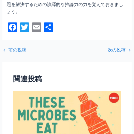
題を解決するための演繹的な推論力の力を覚えておきまし
ょう。
F
T
E
共
a
w
m
有
c
itt
ai
←
前の投稿
次の投稿
→
e
er
l
b
o
関連投稿
o
k