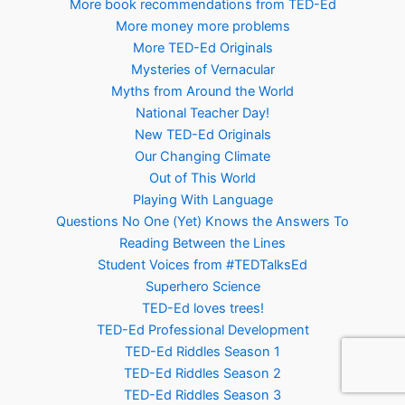
More book recommendations from TED-Ed
More money more problems
More TED-Ed Originals
Mysteries of Vernacular
Myths from Around the World
National Teacher Day!
New TED-Ed Originals
Our Changing Climate
Out of This World
Playing With Language
Questions No One (Yet) Knows the Answers To
Reading Between the Lines
Student Voices from #TEDTalksEd
Superhero Science
TED-Ed loves trees!
TED-Ed Professional Development
TED-Ed Riddles Season 1
TED-Ed Riddles Season 2
TED-Ed Riddles Season 3