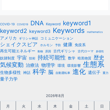
keyword1
DNA
Keyword
COVID-19
COVID19
Keywords
keyword2
keyword3
mathematics
アメリカ
コミュニケーション
ギリシャ神話
シェイクスピア
健康
免疫系
ホルモン
予防
再生可能エネルギー
古代ギリシャ
古代ローマ
原因
動物
多様性
持続可能性
歴史
宇宙
数学
奴隷制度
暗黒物質
技術
生態系
気候変動
治療法
物理学
環境
環境影響
科学
進化
脳
遺伝子
生物多様性
神話
自動運転車
重力
量子力学
2026年8月
月
火
水
木
金
土
日