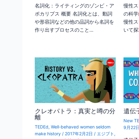
名詞化：ライティングのゾンビ・ア
慢性ス
ポカリプス 概要 名詞化とは、動詞
の科学
や形容詞などの他の品詞から名詞を
慢性ス
作り出すプロセスのこと…
いて探
クレオパトラ：真実と噂の分
遺伝
離
New TE
TEDEd
,
Well-behaved women seldom
9月22
make history
/
2017年2月2日
/
エジプト
,