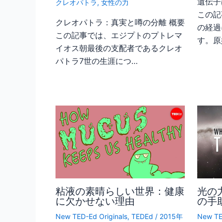
遺伝子
クレオパトラ
,
女性の力
この記
クレオパトラ：真実と噂の分離 概要
の経過
この記事では、エジプトのプトレマ
す。原
イオス朝最後の支配者であるクレオ
パトラ7世の生涯につ…
粘液の素晴らしい世界：健康
光の
に欠かせない理由
の手
New TED-Ed Originals
,
TEDEd
/
2015年
New TE