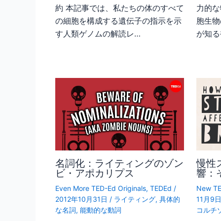
約 本記事では、私たちの体のすべて
力的な
の細胞を構成する遺伝子の指示を示
胞生物
す人類ゲノムの解読レ…
が知る
名詞化：ライティングのゾン
慢性
ビ・アポカリプス
響：
Even More TED-Ed Originals
,
TEDEd
/
New TE
2012年10月31日
/
ライティング
,
具体的
11月9
な名詞
,
能動的な動詞
コルチ