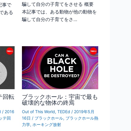
騙して自分の子育てをさせる 概要
記事で
本記事では、ある動物が他の動物を
である
騙して自分の子育てをさ…
テ回転
ブラックホール：宇宙で最も
破壊的な物体の終焉
d
/
2016
Out of This World
,
TEDEd
/
2019年5月
ッテ回
16日
/
ブラックホール
,
ブラックホール熱
力学
,
ホーキング放射