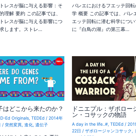
トレスが脳に与える影響：そ
バレエにおけるフエッテ回転
的理解 要約 この記事では、
学 概要 この記事では、バレ
トレスが脳に与える影響につ
エッテ回転に潜む科学につい
求します。ストレ…
に『白鳥の湖』の第三幕…
子はどこから来たのか？
ドニエプル：ザポロー
ン・コサックの物語
D-Ed Originals
,
TEDEd
/
2014年
A day in the life..#
,
TEDEd
/
20
日
/
突然変異
,
進化
,
遺伝子
22日
/
ザポロージャンコサック
,