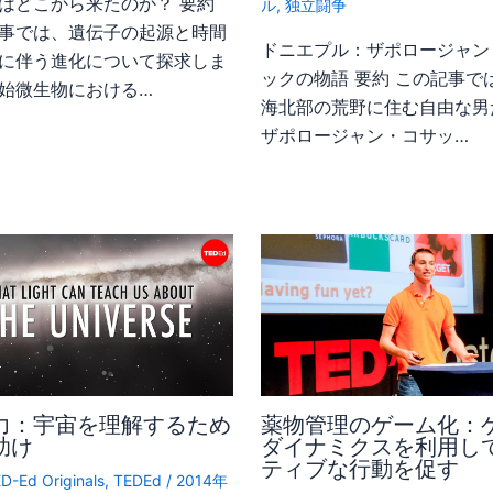
はどこから来たのか？ 要約
ル
,
独立闘争
事では、遺伝子の起源と時間
ドニエプル：ザポロージャン
に伴う進化について探求しま
ックの物語 要約 この記事で
始微生物における…
海北部の荒野に住む自由な男
ザポロージャン・コサッ…
力：宇宙を理解するため
薬物管理のゲーム化：
助け
ダイナミクスを利用し
ティブな行動を促す
D-Ed Originals
,
TEDEd
/
2014年