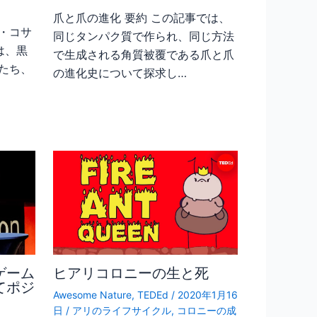
爪と爪の進化 要約 この記事では、
・コサ
同じタンパク質で作られ、同じ方法
は、黒
で生成される角質被覆である爪と爪
たち、
の進化史について探求し…
ゲーム
ヒアリコロニーの生と死
てポジ
Awesome Nature
,
TEDEd
/
2020年1月16
日
/
アリのライフサイクル
,
コロニーの成