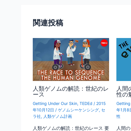
o
o
関連投稿
k
人類ゲノムの解読：世紀のレ
人間
ース
性の
Getting Under Our Skin
,
TEDEd
/
2015
Getting
年10月12日
/
ゲノムシーケンシング
,
セ
年1月8
ラ社
,
人類ゲノム計画
性
人類ゲノムの解読：世紀のレース 要
人間の