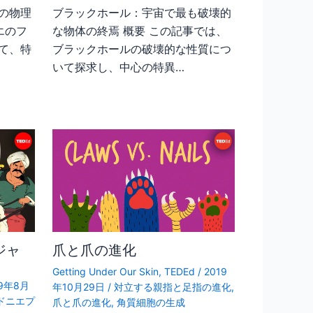
の物理
ブラックホール：宇宙で最も破壊的
エのフ
な物体の終焉 概要 この記事では、
て、特
ブラックホールの破壊的な性質につ
いて探求し、中心の特異…
ジャ
爪と爪の進化
Getting Under Our Skin
,
TEDEd
/
2019
19年8月
年10月29日
/
対立する親指と足指の進化
,
ドニエプ
爪と爪の進化
,
角質細胞の生成