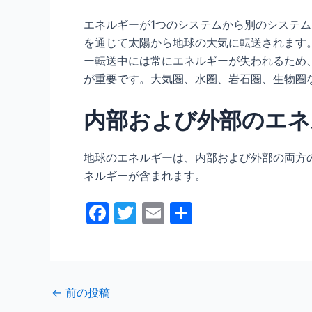
エネルギーが1つのシステムから別のシステ
を通じて太陽から地球の大気に転送されます
ー転送中には常にエネルギーが失われるため
が重要です。大気圏、水圏、岩石圏、生物圏
内部および外部のエネ
地球のエネルギーは、内部および外部の両方
ネルギーが含まれます。
F
T
E
共
a
w
m
有
c
itt
ai
e
er
l
←
前の投稿
b