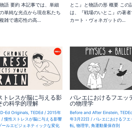
物語 要約 本記事では、単細
とこ』と物語の形 概要 この
の単純な光点から現在私たち
は、『戦場のいとこ』の著者
複雑で適応性の高…
カート・ヴォネガットの…
ストレスが脳に与える影
バレエにおけるフエッ
その科学的理解
の物理学
D-Ed Originals
,
TEDEd
/
2015年
Before and After Einstein
,
TEDE
日
/
慢性ストレスが脳に与える影響
年3月22日
/
バレエにおけるフエ
ゾールエピジェネティックな変化
転
,
物理学
,
角運動量保存則