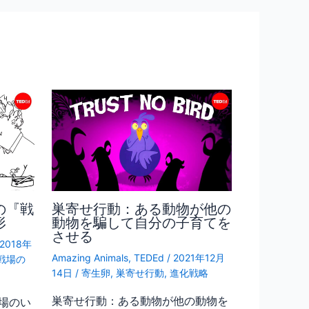
の『戦
巣寄せ行動：ある動物が他の
形
動物を騙して自分の子育てを
させる
2018年
Amazing Animals
,
TEDEd
/
2021年12月
戦場の
14日
/
寄生卵
,
巣寄せ行動
,
進化戦略
巣寄せ行動：ある動物が他の動物を
場のい