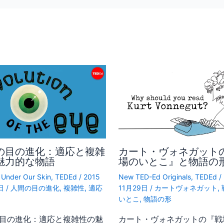
の目の進化：適応と複雑
カート・ヴォネガット
魅力的な物語
場のいとこ』と物語の
 Under Our Skin
,
TEDEd
/
2015
New TED-Ed Originals
,
TEDEd
/
日
/
人間の目の進化
,
複雑性
,
適応
11月29日
/
カートヴォネガット
,
いとこ
,
物語の形
目の進化：適応と複雑性の魅
カート・ヴォネガットの『戦