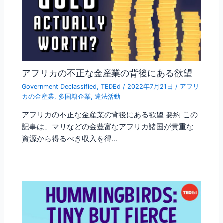
アフリカの不正な金産業の背後にある欲望
Government Declassified
,
TEDEd
/
2022年7月21日
/
アフリ
カの金産業
,
多国籍企業
,
違法活動
アフリカの不正な金産業の背後にある欲望 要約 この
記事は、マリなどの金豊富なアフリカ諸国が貴重な
資源から得るべき収入を得…