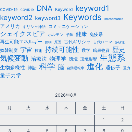
keyword1
DNA
Keyword
COVID-19
COVID19
Keywords
keyword2
keyword3
mathematics
アメリカ
コミュニケーション
ギリシャ神話
シェイクスピア
健康
免疫系
ホルモン
予防
再生可能エネルギー
古代ギリシャ
古代ローマ
原因
動物
多様性
持続可能性
歴史
宇宙
数学
奴隷制度
暗黒物質
技術
生態系
気候変動
治療法
物理学
環境
環境影響
科学
進化
脳
遺伝子
生物多様性
神話
自動運転車
重力
量子力学
2026年8月
月
火
水
木
金
土
日
1
2
3
4
5
6
7
8
9