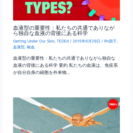
血液型の重要性：私たちの共通でありなが
ら独自な血液の背後にある科学
Getting Under Our Skin
,
TEDEd
/
2015年6月29日
/
Rh因子
,
血液型
,
輸血
血液型の重要性：私たちの共通でありながら独自な
血液の背後にある科学 要約 私たちの血液は、免疫系
が自分自身の細胞を外来物…