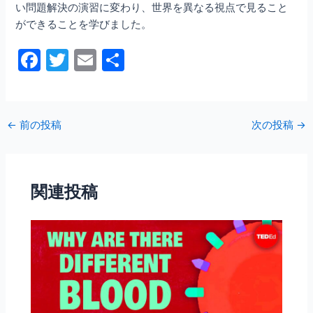
い問題解決の演習に変わり、世界を異なる視点で見ること
ができることを学びました。
F
T
E
共
a
w
m
有
c
itt
ai
e
er
l
←
前の投稿
次の投稿
→
b
o
o
関連投稿
k