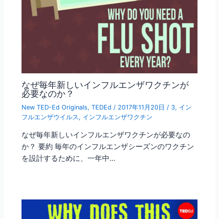
なぜ毎年新しいインフルエンザワクチンが
必要なのか？
New TED-Ed Originals
,
TEDEd
/
2017年11月20日
/
3
,
イン
フルエンザウイルス
,
インフルエンザワクチン
なぜ毎年新しいインフルエンザワクチンが必要なの
か？ 要約 毎年のインフルエンザシーズンのワクチン
を設計するために、一年中…