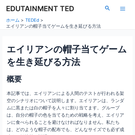
内
Post
Main
EDUTAINMENT TED
検
容
navigation
索
Men
を
ホーム
TEDEd
ス
エイリアンの帽子当てゲームを生き延びる方法
キ
ッ
エイリアンの帽子当てゲーム
プ
を生き延びる方法
概要
本記事では、エイリアンによる人間のテストが行われる架
空のシナリオについて説明します。エイリアンは、ランダ
ムに黒または白の帽子を人々に割り当てます。グループ
は、自分の帽子の色を当てるための戦略を考え、エイリア
ンに食べられることを避けなければなりません。私たち
は、どのような帽子の配布でも、どんなサイズでも必ず成