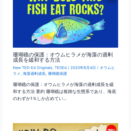
珊瑚礁の保護：オウムヒラメが海藻の過剰
成長を緩和する方法
New TED-Ed Originals
,
TEDEd
/
2020年8月4日
/
オウムヒ
ラメ
,
海藻過剰成長
,
珊瑚礁保護
珊瑚礁の保護：オウムヒラメが海藻の過剰成長を緩
和する方法 要約 珊瑚礁は複雑な生態系であり、海底
のわずか1％しか占めてい…