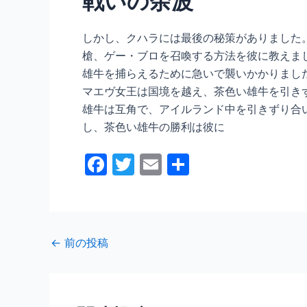
戦いの余波
しかし、クハラには最後の秘策がありました
槍、ゲー・ブロを召喚する方法を彼に教えま
雄牛を捕らえるために急いで襲いかかりまし
マエヴ女王は国境を越え、茶色い雄牛を引き
雄牛は互角で、アイルランド中を引きずり合
し、茶色い雄牛の勝利は彼に
F
T
E
共
a
w
m
有
c
itt
ai
e
er
l
←
前の投稿
b
o
o