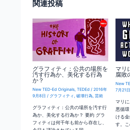
関連投稿
k
グラフィティ：公共の場所を
マリ
汚す行為か、美化する行為
腐敗
か？
New TE
New TED-Ed Originals
,
TEDEd
/
2016年
7月21
9月8日
/
グラフィティ
,
破壊行為
,
芸術
マリに
グラフィティ：公共の場所を汚す行
悪循環
為か、美化する行為か？ 要約 グラ
ける金
フィティは何千年も前から存在し、
す。こ
今日も議論されている同…