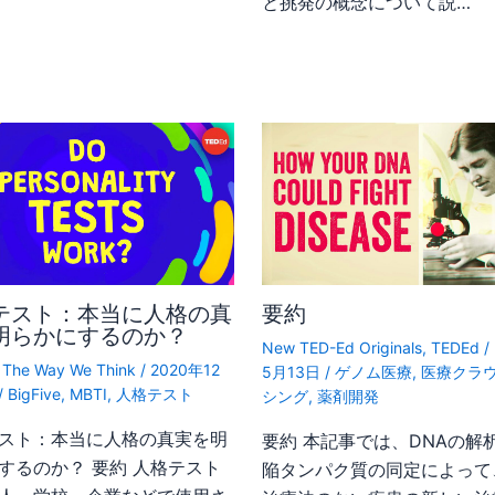
と挑発の概念について説…
テスト：本当に人格の真
要約
明らかにするのか？
New TED-Ed Originals
,
TEDEd
/
,
The Way We Think
/
2020年12
5月13日
/
ゲノム医療
,
医療クラ
/
BigFive
,
MBTI
,
人格テスト
シング
,
薬剤開発
スト：本当に人格の真実を明
要約 本記事では、DNAの解
するのか？ 要約 人格テスト
陥タンパク質の同定によって