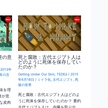
逆の意
死と腐敗：古代エジプト人は
どのように死体を保存してい
たのか？
/
2013年
Getting Under Our Skin
,
TEDEd
/
2015
常の言
年6月18日
/
ミイラ化
,
古代エジプト
,
死
後の世界
味を理
死と腐敗：古代エジプト人はどのよ
者が意
うに死体を保存していたのか？ 要約
な皮肉
古代エジプト人は、内臓を取り出