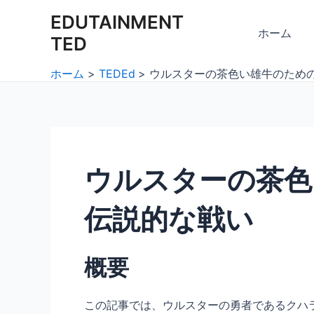
内
Post
EDUTAINMENT
容
navigation
ホーム
TED
を
ス
ホーム
TEDEd
ウルスターの茶色い雄牛のため
キ
ッ
プ
ウルスターの茶色
伝説的な戦い
概要
この記事では、ウルスターの勇者であるクハ