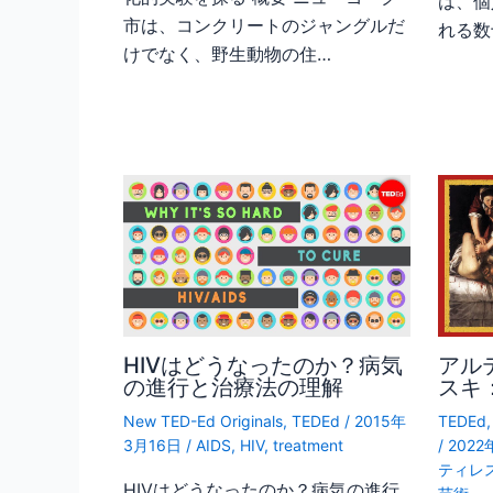
は、個
市は、コンクリートのジャングルだ
れる数
けでなく、野生動物の住…
HIVはどうなったのか？病気
アル
の進行と治療法の理解
スキ
New TED-Ed Originals
,
TEDEd
/
2015年
TEDEd
3月16日
/
AIDS
,
HIV
,
treatment
/
202
ティレ
HIVはどうなったのか？病気の進行