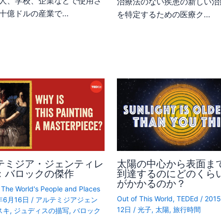
人、学校、企業などで使用さ
治療法のない疾患の新しい治
十億ドルの産業で…
を特定するための医療ク…
テミジア・ジェンティレ
太陽の中心から表面ま
：バロックの傑作
到達するのにどのくら
がかかるのか？
,
The World's People and Places
Out of This World
,
TEDEd
/
201
2年6月16日
/
アルテミジアジェン
12日
/
光子
,
太陽
,
旅行時間
スキ
,
ジュディスの描写
,
バロック