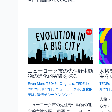
ニューヨーク市の先住野生動
人格
物の進化的実験を探る
実を
Even More TED-Ed Originals
,
TEDEd
/
TEDEd
2012年3月12日
/
ニューヨーク市
,
進化的
月22日
実験
,
遺伝子シーケンシング
人格テ
ニューヨーク市の先住野生動物の進
らかに
化的実験を探る 概要 ニューヨーク