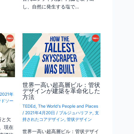
し、自然に発生する塩で…
世界一高い超高層ビル：管状
デザインが建築を革命化した
2021年
方法
ウドソー
TEDEd
,
The World's People and Places
/
2021年4月20日
/
ブルジュハリファ
,
支
析と欠
持されたコアデザイン
,
管状デザイン
、現在
世界一高い超高層ビル：管状デザイ