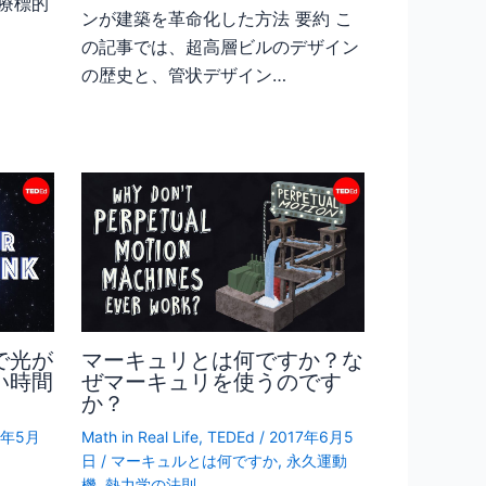
療標的
ンが建築を革命化した方法 要約 こ
の記事では、超高層ビルのデザイン
の歴史と、管状デザイン…
で光が
マーキュリとは何ですか？な
い時間
ぜマーキュリを使うのです
か？
5年5月
Math in Real Life
,
TEDEd
/
2017年6月5
日
/
マーキュルとは何ですか
,
永久運動
機
,
熱力学の法則