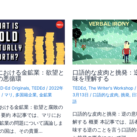
における金鉱業：欲望と
口語的な皮肉と挑発：
の悪循環
味を理解する
D-Ed Originals
,
TEDEd
/
2022年
TEDEd
,
The Writer's Workshop
日
/
マリ
,
多国籍企業
,
金鉱業
3月13日
/
口語的な皮肉
,
挑発
,
日
語
おける金鉱業：欲望と腐敗の
口語的な皮肉と挑発：逆の意
 要約 本記事では、マリにお
解する 概要 本記事では、話
鉱業の問題について議論しま
味する逆のことを言う口語的
の国は、その貴重…