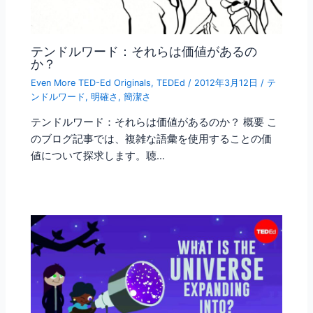
テンドルワード：それらは価値があるの
か？
Even More TED-Ed Originals
,
TEDEd
/
2012年3月12日
/
テ
ンドルワード
,
明確さ
,
簡潔さ
テンドルワード：それらは価値があるのか？ 概要 こ
のブログ記事では、複雑な語彙を使用することの価
値について探求します。聴…