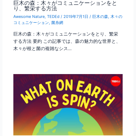
巨木の森：木々がコミュニケーションをと
り、繁栄する方法
Awesome Nature
,
TEDEd
/
2019年7月1日
/
巨木の森
,
木々の
コミュニケーション
,
菌糸網
巨木の森：木々がコミュニケーションをとり、繁栄
する方法 要約 この記事では、森の魅力的な世界と、
木々が根と菌の複雑なシス…