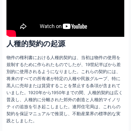
人種的契約の起源
物件の権利書における人種的契約は、当初は物件の使用を
規制するために作られたものでしたが、19世紀半ばから差
別的に使用されるようになりました。これらの契約には、
将来のすべての所有者が特定の人種や民族グループ、特に
黒人に売却または賃貸することを禁止する条項が含まれて
いました。1920年から1950年までの間、人種的契約は広く
普及し、人種的に分離された郊外の創造と人種的マイノリ
ティの追放を引き起こしました。連邦住宅局は、これらの
契約を保証マニュアルで推奨し、不動産業界の標準的な実
践としました。