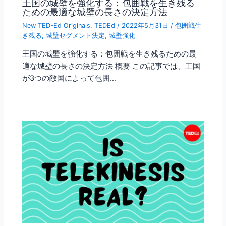
王国の城壁を強化する：包囲戦を生き残る
ための最適な城壁の長さの決定方法
New TED-Ed Originals
,
TEDEd
/
2022年5月31日
/
包囲戦生
き残る
,
城壁セグメント決定
,
城壁強化
王国の城壁を強化する：包囲戦を生き残るための最
適な城壁の長さの決定方法 概要 この記事では、王国
が3つの敵国によって包囲…