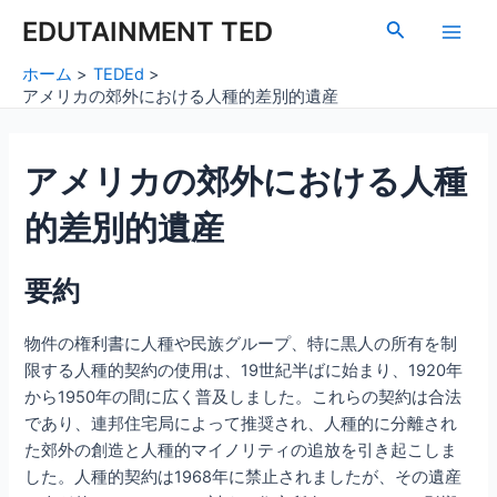
内
Post
Main
EDUTAINMENT TED
検
容
navigation
索
Men
を
ホーム
TEDEd
ス
アメリカの郊外における人種的差別的遺産
キ
ッ
アメリカの郊外における人種
プ
的差別的遺産
要約
物件の権利書に人種や民族グループ、特に黒人の所有を制
限する人種的契約の使用は、19世紀半ばに始まり、1920年
から1950年の間に広く普及しました。これらの契約は合法
であり、連邦住宅局によって推奨され、人種的に分離され
た郊外の創造と人種的マイノリティの追放を引き起こしま
した。人種的契約は1968年に禁止されましたが、その遺産