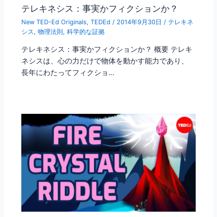
テレキネシス：事実かフィクションか？
New TED-Ed Originals
,
TEDEd
/
2014年9月30日
/
テレキネ
シス
,
物理法則
,
科学的な証拠
テレキネシス：事実かフィクションか？ 概要 テレキ
ネシスは、心の力だけで物体を動かす能力であり、
長年にわたってフィクショ…