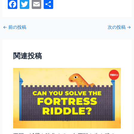
F
T
E
共
a
w
m
有
c
itt
ai
←
前の投稿
次の投稿
→
e
er
l
b
o
関連投稿
o
k