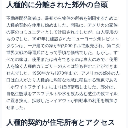
人種的に分離された郊外の台頭
不動産開発業者は、最初から物件の所有を制限するために
人種的契約を使用し始めました。開発は、アメリカの家族
の夢のコミュニティとして計画されましたが、白人専用の
ものでした。1947年に建設されたニューヨーク州レビット
タウンは、一戸建ての家が約7,000ドルで販売され、第二次
世界大戦の帰還兵にとって手頃な価格でした。しかし、す
べての家は、使用または占有できるのは白人のみで、使用
人を除く人種的カテゴリーの人々は誰も住むことができま
せんでした。1950年から1970年まで、アメリカの郊外の人
口は白人がより人種的に均質な地域に移住する現象である
「ホワイトフライト」によりほぼ倍増しました。郊外は、
自然生態系をアスファルトや水を飲み込む芝生の数マイル
に置き換え、拡散したレイアウトが自動車の利用を増加さ
せました。
人種的契約が住宅所有とアクセス