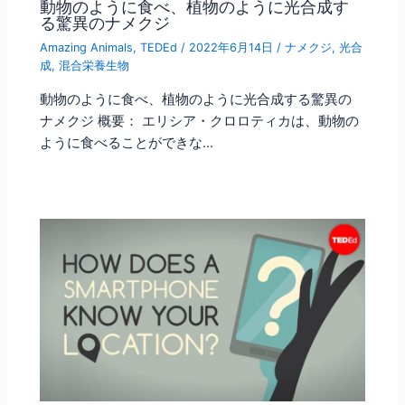
動物のように食べ、植物のように光合成す
る驚異のナメクジ
Amazing Animals
,
TEDEd
/
2022年6月14日
/
ナメクジ
,
光合
成
,
混合栄養生物
動物のように食べ、植物のように光合成する驚異の
ナメクジ 概要： エリシア・クロロティカは、動物の
ように食べることができな…