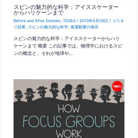
スピンの魅力的な科学：アイススケーター
からハリケーンまで
Before and After Einstein
,
TEDEd
/
2013年5月29日
/
コリオ
リ効果
,
スピンの魅力的な科学
,
角運動量の保存
スピンの魅力的な科学：アイススケーターからハリ
ケーンまで 概要 この記事では、物理学におけるスピ
ンの概念と、それが地球や…