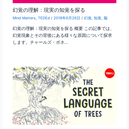
幻覚の理解：現実の知覚を探る
Mind Matters
,
TEDEd
/
2018年6月26日
/
幻覚
,
知覚
,
脳
幻覚の理解：現実の知覚を探る 概要 この記事では、
幻覚現象とその背後にある様々な原因について探求
します。チャールズ・ボネ…