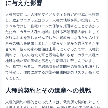
に与えた影響
人種的契約は、人種的マイノリティを特定の地域から排除
し、政府プログラムはカラー人種の地域を悪い投資として
ラベル付けし、住宅ローンの保険を拒否することが多かっ
たため、カラー人種の地域における不動産購入者に対して
銀行はお金を貸しませんでした。資産家になるための住宅
所有の機会を制限しました。彼らが不動産を購入できた場
合でも、彼らの家の価値は上昇しにくかったです。人種的
契約は、白人の地域で富と設備を集中させ、カラー人種の
地域は低い家の価値と劣悪な生活環境に苦しんでいまし
た。都市計画者は、赤線地域を産業開発の安価な地域とし
て特定し、住民に対する汚染や健康問題のリスクが高くな
りました。
人種的契約とその遺産への挑戦
人種的契約の標的となった人々は、裁判所で契約に対して
挑戦するようになり、1968年に公正住宅法の下で禁止され