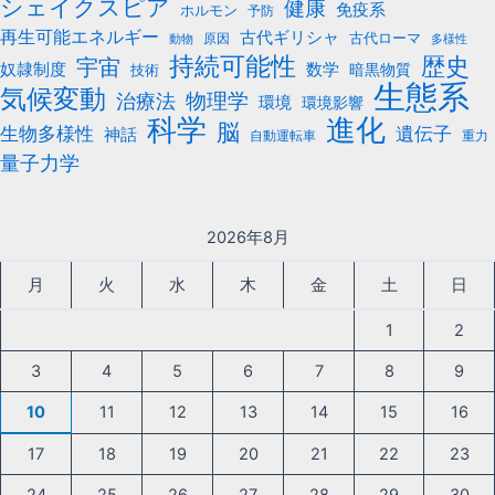
シェイクスピア
健康
免疫系
ホルモン
予防
再生可能エネルギー
古代ギリシャ
古代ローマ
原因
動物
多様性
持続可能性
歴史
宇宙
数学
奴隷制度
暗黒物質
技術
生態系
気候変動
治療法
物理学
環境
環境影響
科学
進化
脳
遺伝子
生物多様性
神話
自動運転車
重力
量子力学
2026年8月
月
火
水
木
金
土
日
1
2
3
4
5
6
7
8
9
10
11
12
13
14
15
16
17
18
19
20
21
22
23