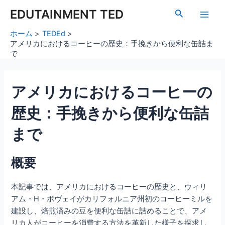
内
Post
Main
EDUTAINMENT TED
検
容
navigation
索
Men
を
ホーム
TEDEd
ス
アメリカにおけるコーヒーの歴史：手挽きから便利な缶詰ま
キ
で
ッ
プ
アメリカにおけるコーヒーの
歴史：手挽きから便利な缶詰
まで
概要
本記事では、アメリカにおけるコーヒーの歴史と、ウィリ
アム・H・ボヴェイがカリフォルニア州初のコーヒーミルを
建設し、焙煎済みの豆を便利な缶詰に詰めることで、アメ
リカ人がコーヒーを消費する方法を革新した様子を探求し