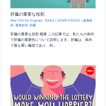
肝臓の重要な役割
New TED-Ed Originals
,
TEDEd
/
2014年11月25日
/
健康維
持
,
毒素処理
,
肝臓
肝臓の重要な役割 概要 この記事では、私たちの体内
で肝臓の重要性について説明します。肝臓は、体内
で最も重い臓器であり、約…