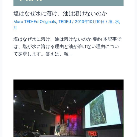
塩はなぜ水に溶け、油は溶けないのか
More TED-Ed Originals
,
TEDEd
/
2013年10月10日
/
塩
,
水
,
油
塩はなぜ水に溶け、油は溶けないのか 要約 本記事で
は、塩が水に溶ける理由と油が溶けない理由につい
て探求します。答えは、粒…