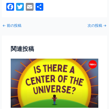
F
T
E
共
a
w
m
有
c
itt
ai
←
前の投稿
次の投稿
→
e
er
l
b
o
関連投稿
o
k