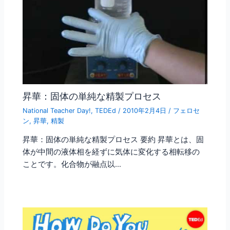
昇華：固体の単純な精製プロセス
National Teacher Day!
,
TEDEd
/
2010年2月4日
/
フェロセ
ン
,
昇華
,
精製
昇華：固体の単純な精製プロセス 要約 昇華とは、固
体が中間の液体相を経ずに気体に変化する相転移の
ことです。化合物が融点以…