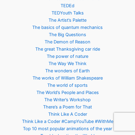
TEDEd
TEDYouth Talks
The Artist’s Palette
The basics of quantum mechanics
The Big Questions
The Demon of Reason
The great Thanksgiving car ride
The power of nature
The Way We Think
The wonders of Earth
The works of William Shakespeare
The world of sports
The World’s People and Places
The Writer’s Workshop
There’s a Poem for That
Think Like A Coder
Think Like a Coder #CampYouTube #WithMe
Top 10 most popular animations of the year