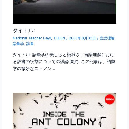
タイトル:
National Teacher Day!
,
TEDEd
/
2007年8月30日
/
言語理解
,
語彙学
,
辞書
タイトル: 語彙学の美しさと複雑さ：言語理解におけ
る辞書の役割についての議論 要約: この記事は、語彙
学の微妙なニュアン…