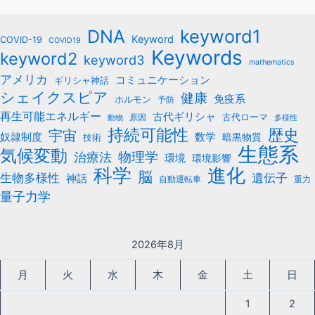
keyword1
DNA
Keyword
COVID-19
COVID19
Keywords
keyword2
keyword3
mathematics
アメリカ
コミュニケーション
ギリシャ神話
シェイクスピア
健康
免疫系
ホルモン
予防
再生可能エネルギー
古代ギリシャ
古代ローマ
原因
動物
多様性
持続可能性
歴史
宇宙
数学
奴隷制度
暗黒物質
技術
生態系
気候変動
治療法
物理学
環境
環境影響
科学
進化
脳
遺伝子
生物多様性
神話
自動運転車
重力
量子力学
2026年8月
月
火
水
木
金
土
日
1
2