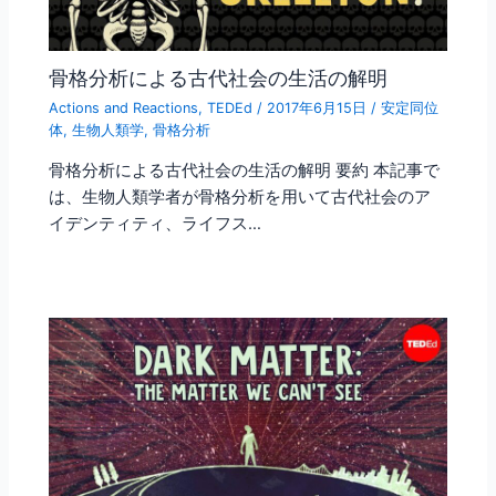
骨格分析による古代社会の生活の解明
Actions and Reactions
,
TEDEd
/
2017年6月15日
/
安定同位
体
,
生物人類学
,
骨格分析
骨格分析による古代社会の生活の解明 要約 本記事で
は、生物人類学者が骨格分析を用いて古代社会のア
イデンティティ、ライフス…