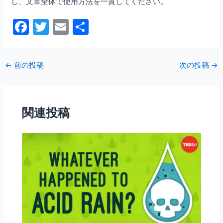
し、文章全体で使用方法を一貫してください。
F
T
E
共
a
w
m
有
c
itt
ai
←
前の投稿
次の投稿
→
e
er
l
b
o
関連投稿
o
k