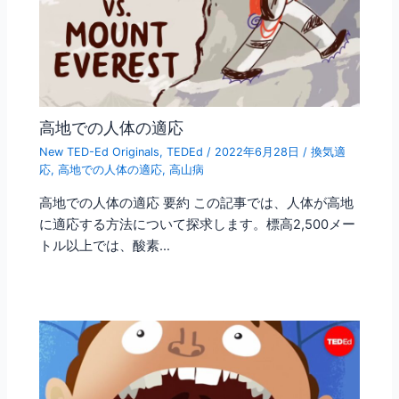
高地での人体の適応
New TED-Ed Originals
,
TEDEd
/
2022年6月28日
/
換気適
応
,
高地での人体の適応
,
高山病
高地での人体の適応 要約 この記事では、人体が高地
に適応する方法について探求します。標高2,500メー
トル以上では、酸素…