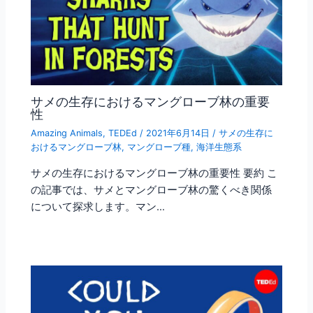
サメの生存におけるマングローブ林の重要
性
Amazing Animals
,
TEDEd
/
2021年6月14日
/
サメの生存に
おけるマングローブ林
,
マングローブ種
,
海洋生態系
サメの生存におけるマングローブ林の重要性 要約 こ
の記事では、サメとマングローブ林の驚くべき関係
について探求します。マン…