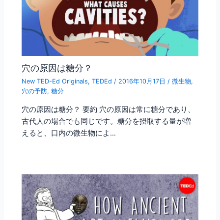
穴の原因は糖分？
New TED-Ed Originals
,
TEDEd
/
2016年10月17日
/
微生物
,
穴の予防
,
糖分
穴の原因は糖分？ 要約 穴の原因は常に糖分であり、
古代人の場合でも同じです。糖分を摂取する量が増
えると、口内の微生物によ…