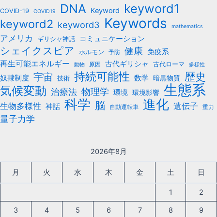
keyword1
DNA
Keyword
COVID-19
COVID19
Keywords
keyword2
keyword3
mathematics
アメリカ
コミュニケーション
ギリシャ神話
シェイクスピア
健康
免疫系
ホルモン
予防
再生可能エネルギー
古代ギリシャ
古代ローマ
原因
動物
多様性
持続可能性
歴史
宇宙
数学
奴隷制度
暗黒物質
技術
生態系
気候変動
治療法
物理学
環境
環境影響
科学
進化
脳
遺伝子
生物多様性
神話
自動運転車
重力
量子力学
2026年8月
月
火
水
木
金
土
日
1
2
3
4
5
6
7
8
9