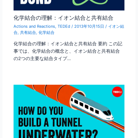
化学結合の理解：イオン結合と共有結合
Actions and Reactions
,
TEDEd
/
2013年10月15日
/
イオン結
合
,
共有結合
,
化学結合
化学結合の理解：イオン結合と共有結合 要約 この記
事では、化学結合の概念と、イオン結合と共有結合
の2つの主要な結合タイプ…