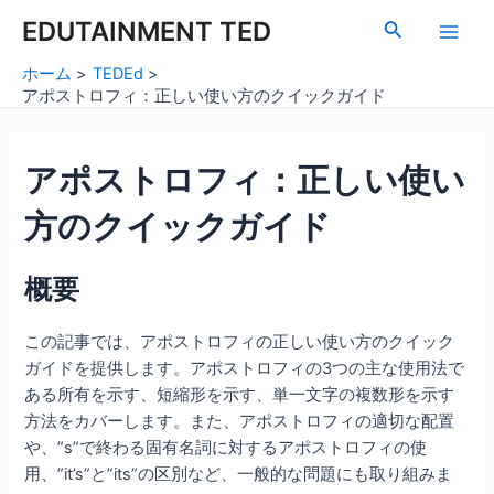
内
Post
Main
EDUTAINMENT TED
検
容
navigation
索
Men
を
ホーム
TEDEd
ス
アポストロフィ：正しい使い方のクイックガイド
キ
ッ
アポストロフィ：正しい使い
プ
方のクイックガイド
概要
この記事では、アポストロフィの正しい使い方のクイック
ガイドを提供します。アポストロフィの3つの主な使用法で
ある所有を示す、短縮形を示す、単一文字の複数形を示す
方法をカバーします。また、アポストロフィの適切な配置
や、”s”で終わる固有名詞に対するアポストロフィの使
用、”it’s”と”its”の区別など、一般的な問題にも取り組みま