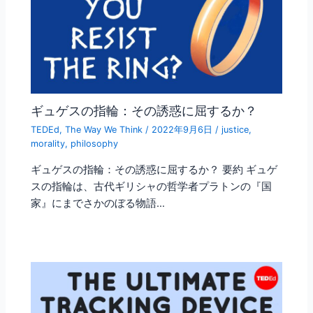
ギュゲスの指輪：その誘惑に屈するか？
TEDEd
,
The Way We Think
/
2022年9月6日
/
justice
,
morality
,
philosophy
ギュゲスの指輪：その誘惑に屈するか？ 要約 ギュゲ
スの指輪は、古代ギリシャの哲学者プラトンの『国
家』にまでさかのぼる物語…