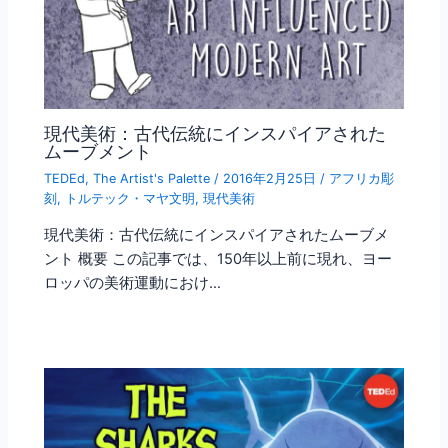
現代美術：古代伝統にインスパイアされた
ムーブメント
TEDEd
,
The Artist's Palette
/
2016年2月25日
/
アフリカ彫
刻
,
トルテック・マヤ文明
,
現代美術
現代美術：古代伝統にインスパイアされたムーブメ
ント 概要 この記事では、150年以上前に現れ、ヨー
ロッパの美術運動におけ…