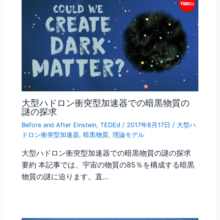
大型ハドロン衝突型加速器での暗黒物質の
謎の探求
Before and After Einstein
,
TEDEd
/
2017年8月17日
/
大型ハ
ドロン衝突型加速器
,
暗黒物質
,
理論モデル
大型ハドロン衝突型加速器での暗黒物質の謎の探求
要約 本記事では、宇宙の物質の85％を構成する暗黒
物質の謎に迫ります。直…