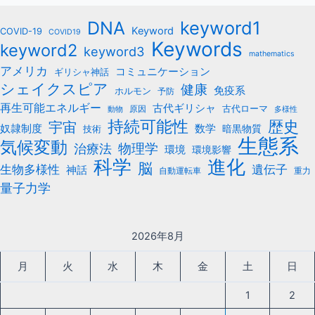
keyword1
DNA
Keyword
COVID-19
COVID19
Keywords
keyword2
keyword3
mathematics
アメリカ
コミュニケーション
ギリシャ神話
シェイクスピア
健康
免疫系
ホルモン
予防
再生可能エネルギー
古代ギリシャ
古代ローマ
原因
動物
多様性
持続可能性
歴史
宇宙
数学
奴隷制度
暗黒物質
技術
生態系
気候変動
治療法
物理学
環境
環境影響
科学
進化
脳
遺伝子
生物多様性
神話
自動運転車
重力
量子力学
2026年8月
月
火
水
木
金
土
日
1
2