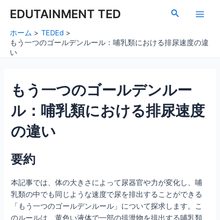
内
Post
Main
EDUTAINMENT TED
検
容
navigation
索
Men
を
ホーム
TEDEd
ス
もう一つのゴールデンルール：哺乳類における排尿速度の違
キ
い
ッ
プ
もう一つのゴールデンルー
ル：哺乳類における排尿速度
の違い
要約
本記事では、体の大きさによって尿器官や力が変化し、哺
乳類の中でも同じような速度で尿を排出することができる
「もう一つのゴールデンルール」について探求します。こ
のルールは、黄色い液体で一部の排泄物を排出する哺乳類