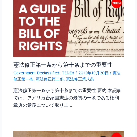
憲法修正第一条から第十条までの重要性
Government Declassified
,
TEDEd
/
2012年10月30日
/
憲法
修正第一条
,
憲法修正第二条
,
憲法修正第八条
憲法修正第一条から第十条までの重要性 要約 本記事
では、アメリカ合衆国憲法の最初の十条である権利
章典の意義について取り上…