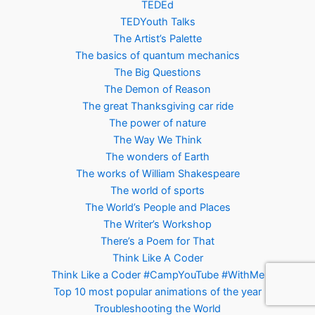
TEDEd
TEDYouth Talks
The Artist’s Palette
The basics of quantum mechanics
The Big Questions
The Demon of Reason
The great Thanksgiving car ride
The power of nature
The Way We Think
The wonders of Earth
The works of William Shakespeare
The world of sports
The World’s People and Places
The Writer’s Workshop
There’s a Poem for That
Think Like A Coder
Think Like a Coder #CampYouTube #WithMe
Top 10 most popular animations of the year
Troubleshooting the World