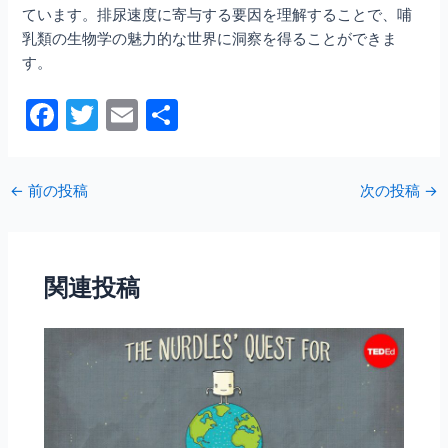
ています。排尿速度に寄与する要因を理解することで、哺
乳類の生物学の魅力的な世界に洞察を得ることができま
す。
F
T
E
共
a
w
m
有
c
itt
ai
←
前の投稿
次の投稿
→
e
er
l
b
o
関連投稿
o
k