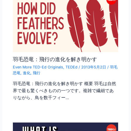
羽毛恐竜：飛行の進化を解き明かす
Even More TED-Ed Originals
,
TEDEd
/
2013年5月2日
/
羽毛
恐竜
,
進化
,
飛行
羽毛恐竜：飛行の進化を解き明かす 概要 羽毛は自然
界で最も驚くべきものの一つです。複雑で繊細であ
りながら、鳥を数千フィー…