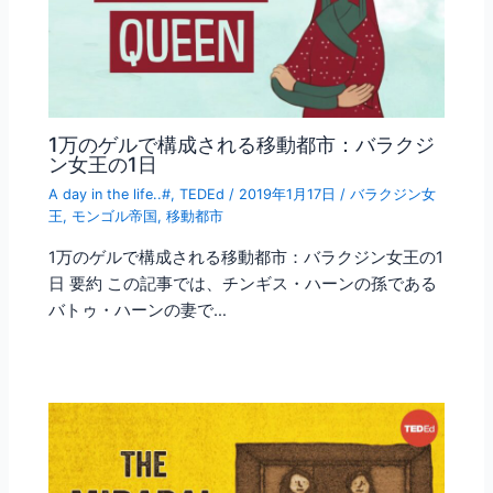
1万のゲルで構成される移動都市：バラクジ
ン女王の1日
A day in the life..#
,
TEDEd
/
2019年1月17日
/
バラクジン女
王
,
モンゴル帝国
,
移動都市
1万のゲルで構成される移動都市：バラクジン女王の1
日 要約 この記事では、チンギス・ハーンの孫である
バトゥ・ハーンの妻で…