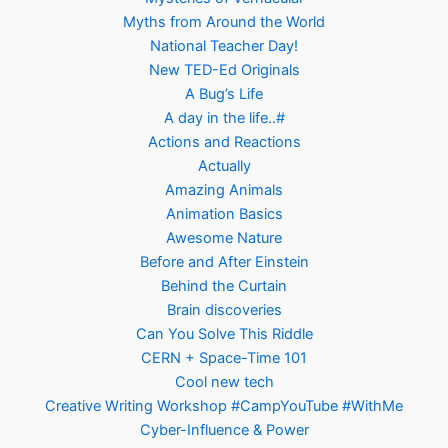
Myths from Around the World
National Teacher Day!
New TED-Ed Originals
A Bug’s Life
A day in the life..#
Actions and Reactions
Actually
Amazing Animals
Animation Basics
Awesome Nature
Before and After Einstein
Behind the Curtain
Brain discoveries
Can You Solve This Riddle
CERN + Space-Time 101
Cool new tech
Creative Writing Workshop #CampYouTube #WithMe
Cyber-Influence & Power