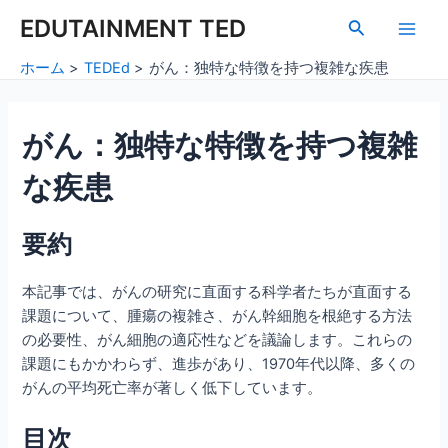
内
Post
Main
EDUTAINMENT TED
検
容
navigation
索
Men
を
ホーム
TEDEd
がん：独特な特徴を持つ複雑な疾患
ス
キ
ッ
がん：独特な特徴を持つ複雑
プ
な疾患
要約
本記事では、がんの研究に直面する科学者たちが直面する
課題について、腫瘍の複雑さ、がん幹細胞を根絶する方法
の必要性、がん細胞の適応性などを議論します。これらの
課題にもかかわらず、進歩があり、1970年代以降、多くの
がんの平均死亡率が著しく低下しています。
目次