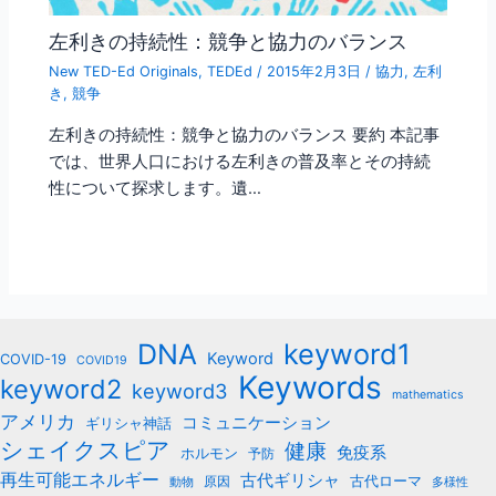
左利きの持続性：競争と協力のバランス
New TED-Ed Originals
,
TEDEd
/
2015年2月3日
/
協力
,
左利
き
,
競争
左利きの持続性：競争と協力のバランス 要約 本記事
では、世界人口における左利きの普及率とその持続
性について探求します。遺…
keyword1
DNA
Keyword
COVID-19
COVID19
Keywords
keyword2
keyword3
mathematics
アメリカ
コミュニケーション
ギリシャ神話
シェイクスピア
健康
免疫系
ホルモン
予防
再生可能エネルギー
古代ギリシャ
古代ローマ
原因
動物
多様性