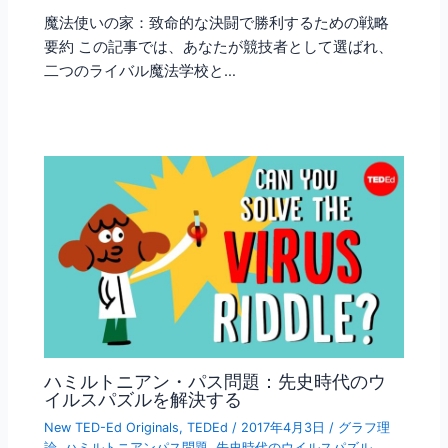
魔法使いの家：致命的な決闘で勝利するための戦略
要約 この記事では、あなたが競技者として選ばれ、
二つのライバル魔法学校と…
ハミルトニアン・パス問題：先史時代のウ
イルスパズルを解決する
New TED-Ed Originals
,
TEDEd
/
2017年4月3日
/
グラフ理
論
,
ハミルトニアンパス問題
,
先史時代のウイルスパズル