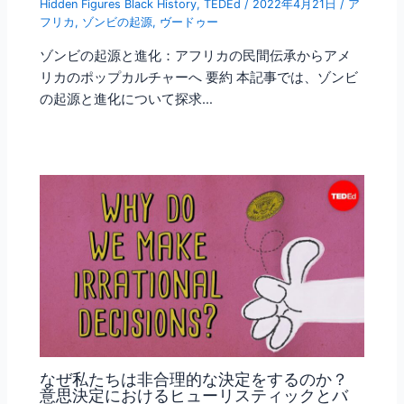
Hidden Figures Black History
,
TEDEd
/
2022年4月21日
/
ア
フリカ
,
ゾンビの起源
,
ヴードゥー
ゾンビの起源と進化：アフリカの民間伝承からアメ
リカのポップカルチャーへ 要約 本記事では、ゾンビ
の起源と進化について探求…
なぜ私たちは非合理的な決定をするのか？
意思決定におけるヒューリスティックとバ