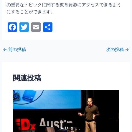
の重要なトピックに関する教育資源にアクセスできるよう
にすることができます。
F
T
E
共
a
w
m
有
c
itt
ai
←
前の投稿
次の投稿
→
e
er
l
b
o
関連投稿
o
k