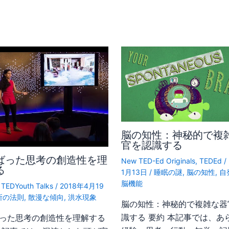
脳の知性：神秘的で複
官を認識する
ばった思考の創造性を理
New TED-Ed Originals
,
TEDEd
/
る
1月13日
/
睡眠の謎
,
脳の知性
,
自
脳機能
,
TEDYouth Talks
/
2018年4月19
所の法則
,
散漫な傾向
,
洪水現象
脳の知性：神秘的で複雑な器
識する 要約 本記事では、あ
った思考の創造性を理解する