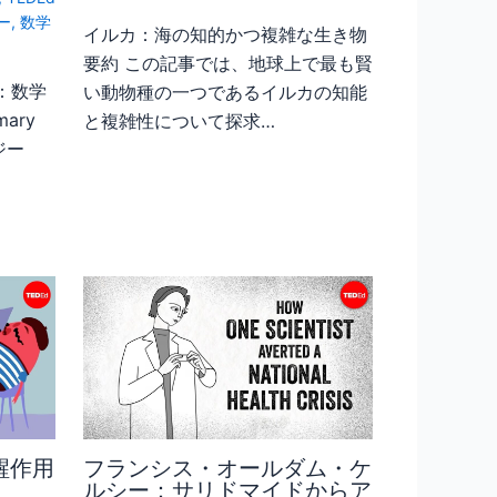
ー
,
数学
イルカ：海の知的かつ複雑な生き物
要約 この記事では、地球上で最も賢
険：数学
い動物種の一つであるイルカの知能
ary
と複雑性について探求…
ジー
醒作用
フランシス・オールダム・ケ
ルシー：サリドマイドからア