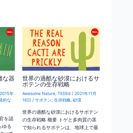
雑な器
世界の過酷な砂漠におけるサ
ボテンの生存戦略
2015年
Awesome Nature
,
TEDEd
/
2021年11月
発的な
18日
/
サボテン
,
生存戦略
,
砂漠
世界の過酷な砂漠におけるサボテン
官を認
の生存戦略 概要 トゲと多肉質の茎
らゆる
で知られるサボテンは、地球上で最