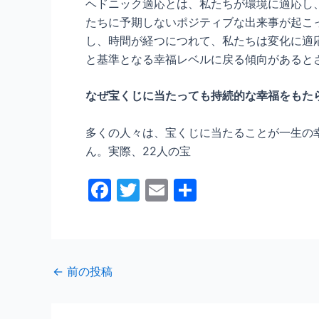
ヘドニック適応とは、私たちが環境に適応し
たちに予期しないポジティブな出来事が起こ
し、時間が経つにつれて、私たちは変化に適
と基準となる幸福レベルに戻る傾向があると
なぜ宝くじに当たっても持続的な幸福をもた
多くの人々は、宝くじに当たることが一生の
ん。実際、22人の宝
F
T
E
共
a
w
m
有
c
itt
ai
e
er
l
←
前の投稿
b
o