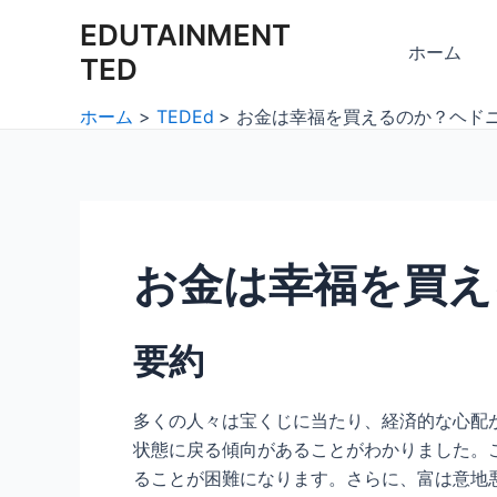
内
Post
EDUTAINMENT
容
navigation
ホーム
TED
を
ス
ホーム
TEDEd
お金は幸福を買えるのか？ヘド
キ
ッ
プ
お金は幸福を買え
要約
多くの人々は宝くじに当たり、経済的な心配
状態に戻る傾向があることがわかりました。
ることが困難になります。さらに、富は意地