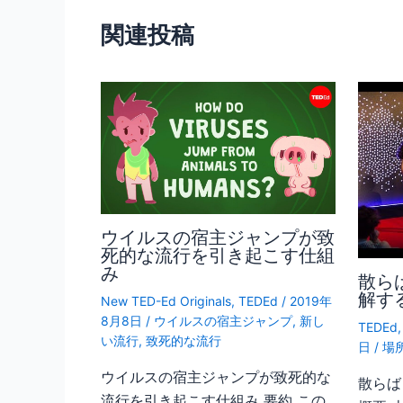
o
関連投稿
k
ウイルスの宿主ジャンプが致
死的な流行を引き起こす仕組
み
散ら
解す
New TED-Ed Originals
,
TEDEd
/
2019年
8月8日
/
ウイルスの宿主ジャンプ
,
新し
TEDEd
い流行
,
致死的な流行
日
/
場
ウイルスの宿主ジャンプが致死的な
散らば
流行を引き起こす仕組み 要約 この