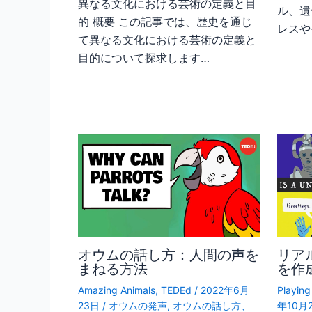
異なる文化における芸術の定義と目
ル、遺
的 概要 この記事では、歴史を通じ
レスや
て異なる文化における芸術の定義と
目的について探求します…
オウムの話し方：人間の声を
リア
まねる方法
を作
Amazing Animals
,
TEDEd
/
2022年6月
Playin
23日
/
オウムの発声
,
オウムの話し方、
年10月