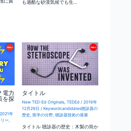
憶に責
も過酷な砂漠気候でも生…
？電力
タイトル
策を探
New TED-Ed Originals
,
TEDEd
/
2016年
12月29日
/
Keywordcandidates聴診器の
2021年
歴史
,
医学の分野
,
聴診器技術の発展
テリー
,
タイトル 聴診器の歴史：木製の筒か