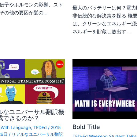
伝子やホルモンの影響、スト
最大のバッテリーは何？電力
その他の要因が髪の…
非伝統的な解決策を探る 概要
は、クリーンなエネルギー源
ネルギーを貯蔵し放出す…
ルなユニバーサル翻訳機
成できるのか？
Bold Title
g With Language
,
TEDEd
/
2015
26日
/
リアルなユニバーサル翻訳
TED-Ed Weekend Student Talks