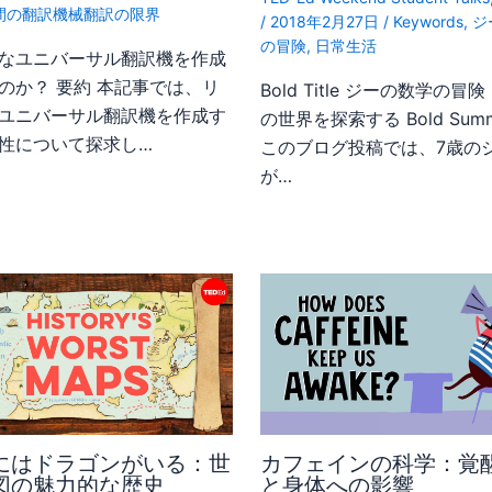
間の翻訳機械翻訳の限界
/
2018年2月27日
/
Keywords
,
ジ
の冒険
,
日常生活
なユニバーサル翻訳機を作成
のか？ 要約 本記事では、リ
Bold Title ジーの数学の冒
ユニバーサル翻訳機を作成す
の世界を探索する Bold Summ
性について探求し…
このブログ投稿では、7歳の
が…
にはドラゴンがいる：世
カフェインの科学：覚
図の魅力的な歴史
と身体への影響