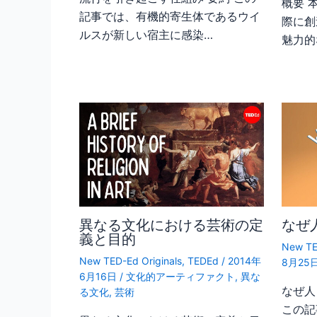
概要 
記事では、有機的寄生体であるウイ
際に創
ルスが新しい宿主に感染…
魅力的
異なる文化における芸術の定
なぜ
義と目的
New TE
New TED-Ed Originals
,
TEDEd
/
2014年
8月25
6月16日
/
文化的アーティファクト
,
異な
なぜ人
る文化
,
芸術
この記