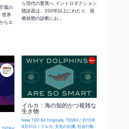
ら現代の驚異へ イントロダクション
貯蔵の
聴診器は、200年以上にわたり、医
 世界
療状態の診断にお…
からエ
イルカ：海の知的かつ複雑な
生き物
New TED-Ed Originals
,
TEDEd
/
2015年
8月31日
/
イルカ
,
文化の伝播
,
社会行動
,
TEDEd