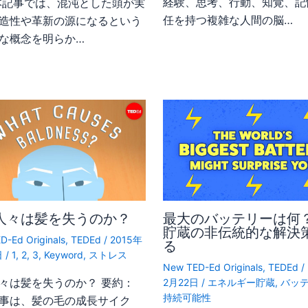
経験、思考、行動、知覚、記
本記事では、混沌とした頭が実
任を持つ複雑な人間の脳…
造性や革新の源になるという
な概念を明らか…
人々は髪を失うのか？
最大のバッテリーは何
貯蔵の非伝統的な解決
D-Ed Originals
,
TEDEd
/
2015年
る
日
/
1
,
2
,
3
,
Keyword
,
ストレス
New TED-Ed Originals
,
TEDEd
/
々は髪を失うのか？ 要約：
2月22日
/
エネルギー貯蔵
,
バッ
持続可能性
事は、髪の毛の成長サイク