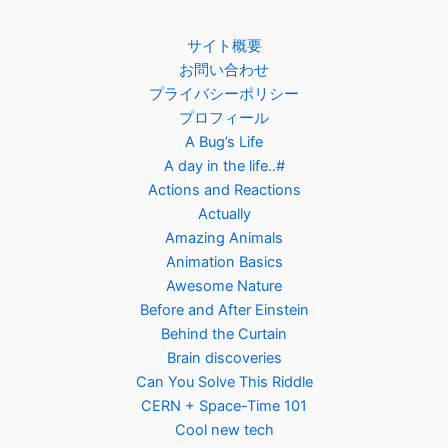
サイト概要
お問い合わせ
プライバシーポリシー
プロフィール
A Bug’s Life
A day in the life..#
Actions and Reactions
Actually
Amazing Animals
Animation Basics
Awesome Nature
Before and After Einstein
Behind the Curtain
Brain discoveries
Can You Solve This Riddle
CERN + Space-Time 101
Cool new tech