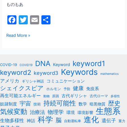
ものもあ
か？
F
T
E
共
a
w
m
有
c
itt
ai
Read More »
e
er
l
b
keyword1
DNA
o
Keyword
COVID-19
COVID19
Keywords
keyword2
o
keyword3
mathematics
k
アメリカ
コミュニケーション
ギリシャ神話
シェイクスピア
健康
免疫系
ホルモン
予防
再生可能エネルギー
古代ギリシャ
古代ローマ
原因
動物
多様性
持続可能性
歴史
宇宙
数学
奴隷制度
暗黒物質
技術
生態系
気候変動
治療法
物理学
環境
環境影響
科学
進化
脳
遺伝子
生物多様性
神話
自動運転車
重力