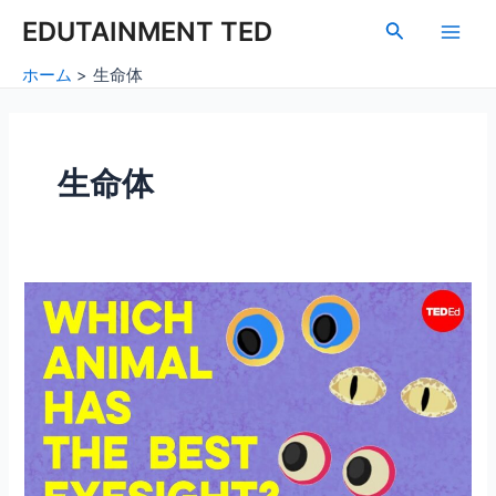
内
Main
EDUTAINMENT TED
検
容
索
Men
を
ホーム
生命体
ス
キ
ッ
プ
生命体
動
物
界
で
最
高
の
目：