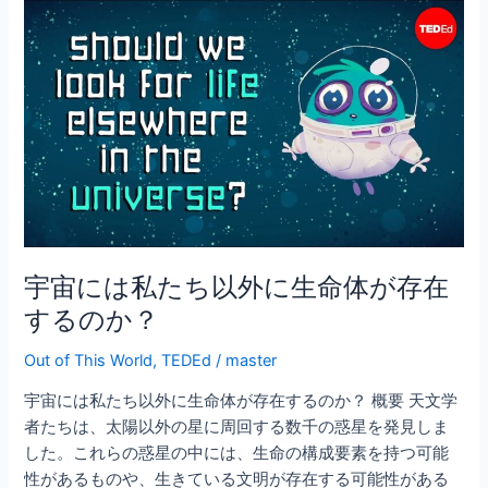
b
宇
o
宙
o
に
は
k
私
た
ち
以
外
に
生
宇宙には私たち以外に生命体が存在
命
するのか？
体
が
Out of This World
,
TEDEd
/
master
存
宇宙には私たち以外に生命体が存在するのか？ 概要 天文学
在
者たちは、太陽以外の星に周回する数千の惑星を発見しま
す
した。これらの惑星の中には、生命の構成要素を持つ可能
る
性があるものや、生きている文明が存在する可能性がある
の