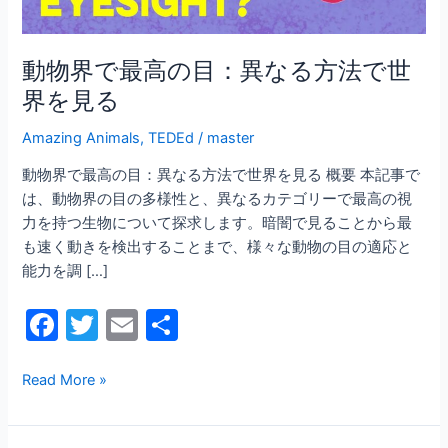
異
な
る
動物界で最高の目：異なる方法で世
方
界を見る
法
で
Amazing Animals
,
TEDEd
/
master
世
動物界で最高の目：異なる方法で世界を見る 概要 本記事で
界
は、動物界の目の多様性と、異なるカテゴリーで最高の視
を
力を持つ生物について探求します。暗闇で見ることから最
見
も速く動きを検出することまで、様々な動物の目の適応と
る
能力を調 […]
F
T
E
共
a
w
m
有
c
itt
ai
Read More »
e
er
l