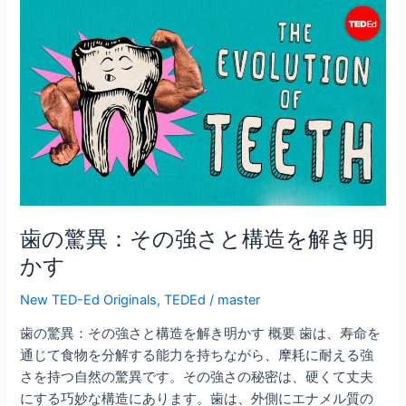
b
歯
法
o
の
o
驚
異：
k
そ
の
強
さ
と
構
造
歯の驚異：その強さと構造を解き明
を
かす
解
き
New TED-Ed Originals
,
TEDEd
/
master
明
歯の驚異：その強さと構造を解き明かす 概要 歯は、寿命を
か
通じて食物を分解する能力を持ちながら、摩耗に耐える強
す
さを持つ自然の驚異です。その強さの秘密は、硬くて丈夫
にする巧妙な構造にあります。歯は、外側にエナメル質の