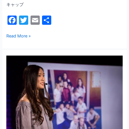
キャップ
F
T
E
共
a
w
m
有
c
itt
ai
Read More »
e
er
l
b
失
o
敗
o
は
た
k
だ
の
「お
っ
と」
の
瞬