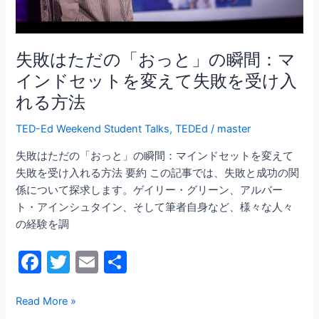
間：
マ
イ
失敗はただの「おっと」の瞬間：マ
ン
インドセットを変えて失敗を受け入
ド
れる方法
セ
ッ
TED-Ed Weekend Student Talks
,
TEDEd
/
master
ト
を
失敗はただの「おっと」の瞬間：マインドセットを変えて
変
失敗を受け入れる方法 要約 この記事では、失敗と成功の関
え
係について探求します。ゲイリー・グリーン、アルバー
て
ト・アインシュタイン、そして筆者自身など、様々な人々
失
の経験を調
敗
を
F
T
E
共
受
a
w
m
有
け
c
itt
ai
Read More »
入