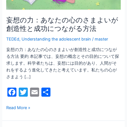
心
の
さ
妄想の力：あなたの心のさまよいが
ま
創造性と成功につながる方法
よ
い
TEDEd
,
Understanding the adolescent brain
/
master
が
妄想の力：あなたの心のさまよいが創造性と成功につなが
創
る方法 要約 本記事では、妄想の概念とその目的について探
造
求します。科学者たちは、妄想には目的があり、人間がそ
性
れをするよう進化してきたと考えています。私たちの心が
と
さまよう […]
成
功
F
T
E
共
に
a
w
m
有
つ
な
c
itt
ai
Read More »
が
e
er
l
る
方