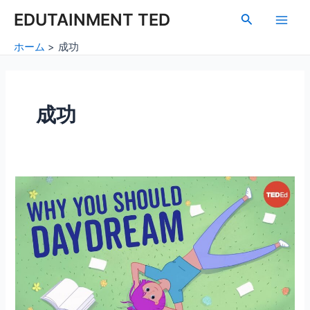
内
Main
EDUTAINMENT TED
検
容
索
Men
を
ホーム
成功
ス
キ
ッ
プ
成功
妄
想
の
力：
あ
な
た
の