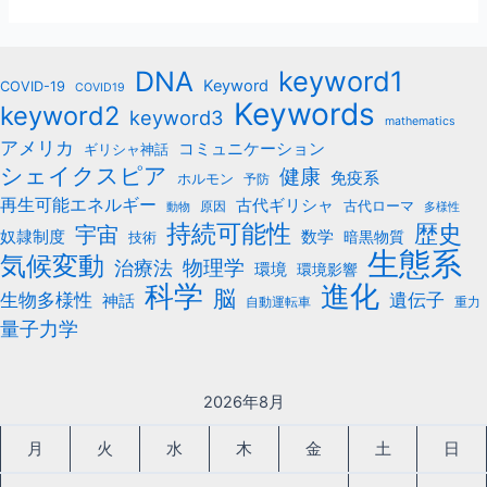
れ
e
er
l
る
b
方
keyword1
DNA
o
法
Keyword
COVID-19
COVID19
Keywords
keyword2
o
keyword3
mathematics
k
アメリカ
コミュニケーション
ギリシャ神話
シェイクスピア
健康
免疫系
ホルモン
予防
再生可能エネルギー
古代ギリシャ
古代ローマ
原因
動物
多様性
持続可能性
歴史
宇宙
数学
奴隷制度
暗黒物質
技術
生態系
気候変動
治療法
物理学
環境
環境影響
科学
進化
脳
遺伝子
生物多様性
神話
自動運転車
重力
量子力学
2026年8月
月
火
水
木
金
土
日