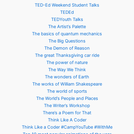
TED-Ed Weekend Student Talks
TEDEd
TEDYouth Talks
The Artist’s Palette
The basics of quantum mechanics
The Big Questions
The Demon of Reason
The great Thanksgiving car ride
The power of nature
The Way We Think
The wonders of Earth
The works of William Shakespeare
The world of sports
The World’s People and Places
The Writer’s Workshop
There’s a Poem for That
Think Like A Coder
Think Like a Coder #CampYouTube #WithMe