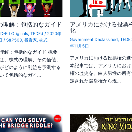
の理解：包括的なガイド
アメリカにおける投票
化
D-Ed Originals
,
TEDEd
/
2020年
Government Declassified
,
TEDE
0日
/
S&P500
,
投資家
,
株式
年11月5日
理解：包括的なガイド 概要
アメリカにおける投票権の進
は、株式の理解、その価値、
本記事では、アメリカにおけ
がどのように利益を予測する
権の歴史を、白人男性の所有
いて包括的なガイ…
定された選挙権から現…