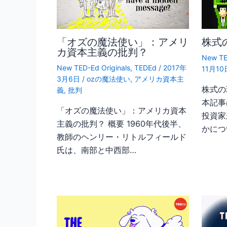
「オズの魔法使い」：アメリ
株式
カ資本主義の批判？
New TE
New TED-Ed Originals
,
TEDEd
/
2017年
11月1
3月6日
/
ozの魔法使い
,
アメリカ資本主
株式の
義
,
批判
本記事
「オズの魔法使い」：アメリカ資本
投資家
主義の批判？ 概要 1960年代後半、
かにつ
教師のヘンリー・リトルフィールド
氏は、南部と中西部…