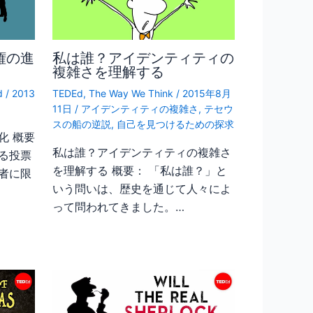
権の進
私は誰？アイデンティティの
複雑さを理解する
d
/
2013
TEDEd
,
The Way We Think
/
2015年8月
11日
/
アイデンティティの複雑さ
,
テセウ
スの船の逆説
,
自己を見つけるための探求
化 概要
私は誰？アイデンティティの複雑さ
る投票
を理解する 概要： 「私は誰？」と
者に限
いう問いは、歴史を通じて人々によ
って問われてきました。…