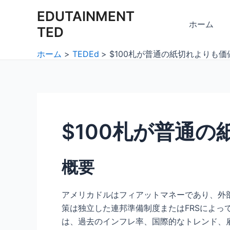
内
Post
EDUTAINMENT
容
navigation
ホーム
TED
を
ス
ホーム
TEDEd
$100札が普通の紙切れよりも
キ
ッ
プ
$100札が普通
概要
アメリカドルはフィアットマネーであり、外
策は独立した連邦準備制度またはFRSによっ
は、過去のインフレ率、国際的なトレンド、雇