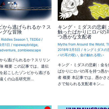
ビから逃げられるか？ス
キング・ミダスの悲劇
ングな冒険
触ったばかりにロバの
つ愚かな支配者
 Riddles Season 1
,
TEDEd
/
Myths from Around the World
,
T
年9月1日
/
ropewaybridge
,
2018年3月5日
/
キングミダスの
ngadventure
,
zombieescape
バの耳の呪い
,
金の触れる呪い
から逃げられるか？スリリン
キング・ミダスの悲劇：金を
険 概要 この記事では、遺伝
ばかりにロバの耳を持つ愚か
を起こしたゾンビから逃げる
者 概要 本記事では、愚かさ
遠くの山岳研究所…
さで知られる支配者キン…