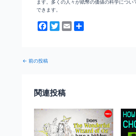
ます。多くの人々が紙幣の価値の科学につい
できます。
F
T
E
共
a
w
m
有
c
itt
ai
e
er
l
←
前の投稿
b
o
o
関連投稿
k