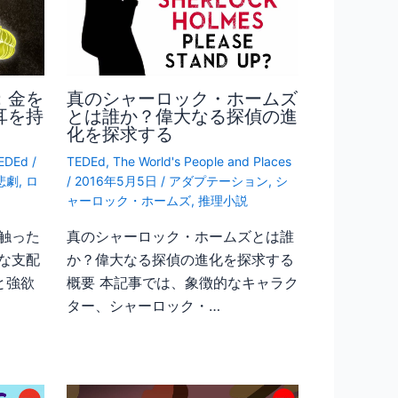
：金を
真のシャーロック・ホームズ
耳を持
とは誰か？偉大なる探偵の進
化を探求する
EDEd
/
TEDEd
,
The World's People and Places
悲劇
,
ロ
/
2016年5月5日
/
アダプテーション
,
シ
ャーロック・ホームズ
,
推理小説
触った
真のシャーロック・ホームズとは誰
な支配
か？偉大なる探偵の進化を探求する
と強欲
概要 本記事では、象徴的なキャラク
ター、シャーロック・…