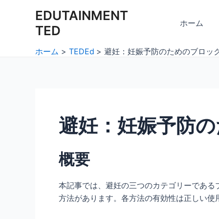
内
Post
EDUTAINMENT
容
navigation
ホーム
TED
を
ス
ホーム
TEDEd
避妊：妊娠予防のためのブロッ
キ
ッ
プ
避妊：妊娠予防の
概要
本記事では、避妊の三つのカテゴリーである
方法があります。各方法の有効性は正しい使