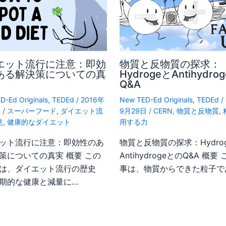
エット流行に注意：即効
物質と反物質の探求：
ある解決策についての真
HydrogeとAntihydro
Q&A
D-Ed Originals
,
TEDEd
/
2016年
New TED-Ed Originals
,
TEDEd
/
日
/
スーパーフード
,
ダイエット流
9月29日
/
CERN
,
物質と反物質
,
意
,
健康的なダイエット
用する力
ット流行に注意：即効性のあ
物質と反物質の探求：Hydro
策についての真実 概要 この
AntihydrogeとのQ&A 概要
は、ダイエット流行の歴史
事は、物質からできた粒子で
期的な健康と減量に…