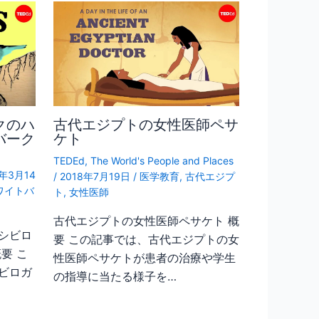
クのハ
古代エジプトの女性医師ペサ
バーク
ケト
TEDEd
,
The World's People and Places
2年3月14
/
2018年7月19日
/
医学教育
,
古代エジプ
ワイトバ
ト
,
女性医師
古代エジプトの女性医師ペサケト 概
シビロ
要 この記事では、古代エジプトの女
要 こ
性医師ペサケトが患者の治療や学生
ビロガ
の指導に当たる様子を…