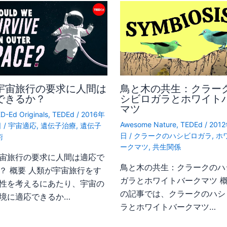
宇宙旅行の要求に人間は
鳥と木の共生：クラー
できるか？
シビロガラとホワイト
マツ
D-Ed Originals
,
TEDEd
/
2016年
Awesome Nature
,
TEDEd
/
201
日
/
宇宙適応
,
遺伝子治療
,
遺伝子
日
/
クラークのハシビロガラ
,
ホ
術
ークマツ
,
共生関係
宙旅行の要求に人間は適応で
鳥と木の共生：クラークのハ
？ 概要 人類が宇宙旅行をす
ガラとホワイトバークマツ 概
性を考えるにあたり、宇宙の
の記事では、クラークのハシ
境に適応できるか…
ラとホワイトバークマツ…