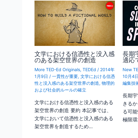
文学における信憑性と没入感
長期
のある架空世界の創造
適応
More TED-Ed Originals
,
TEDEd
/
2014年
New TE
1月9日
/
一貫性が重要
,
文学における信憑
10月4
性と没入感のある架空世界の創造
,
物理的
編集技
および社会的ルールの確立
長期宇
文学における信憑性と没入感のある
きるか
架空世界の創造 要約 本記事では、
る可能
文学において信憑性と没入感のある
極限環
架空世界を創造するため…