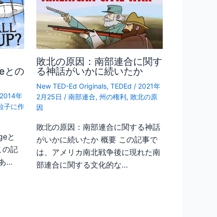
敗北の原因：南部連合に関す
geとの
る神話がいかに続いたか
New TED-Ed Originals
,
TEDEd
/
2021年
2014年
2月25日
/
南部連合
,
州の権利
,
敗北の原
粒子に作
因
敗北の原因：南部連合に関する神話
geと
がいかに続いたか 概要 この記事で
 この記
は、アメリカ南北戦争後に現れた南
あ…
部連合に関する文化的な…