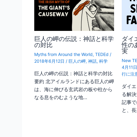
巨人の岬の伝説：神話と科学
ダイ
の対比
性の
実
Myths from Around the World
,
TEDEd
/
New TE
2018年6月12日
/
巨人の岬
,
神話
,
科学
4月11
巨人の岬の伝説：神話と科学の対比
行に注
要約 北アイルランドにある巨人の岬
ダイエ
は、海に伸びる玄武岩の板や柱から
る解決
なる息をのむような地…
記事で
と、長