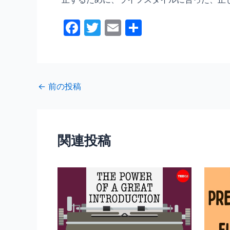
F
T
E
共
a
w
m
有
c
itt
ai
e
er
l
←
前の投稿
b
o
o
関連投稿
k