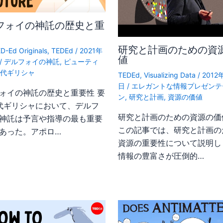
フォイの神託の歴史と重
研究と計画のための資
D-Ed Originals
,
TEDEd
/
2021年
値
/
デルフォイの神託
,
ピューティ
古代ギリシャ
TEDEd
,
Visualizing Data
/
2012
日
/
エレガントな情報プレゼンテ
ォイの神託の歴史と重要性 要
ン
,
研究と計画
,
資源の価値
古代ギリシャにおいて、デルフ
研究と計画のための資源の価
神託は予言や指導の最も重要
この記事では、研究と計画の
あった。アポロ…
資源の重要性について説明し
情報の豊富さが圧倒的…