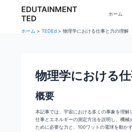
内
Post
EDUTAINMENT
容
navigation
ホーム
TED
を
ス
ホーム
TEDEd
物理学における仕事と力の理解
キ
ッ
プ
物理学における仕
概要
本記事では、宇宙における多くの事象を理解
仕事とエネルギーの測定方法を説明し、機械
ために必要な力と、100ワットの電球を動か