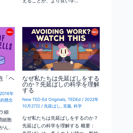
えることが、より良い学…
胞「ヘ
なぜ私たちは先延ばしをする
のか？先延ばしの科学を理解
する
2016年
New TED-Ed Originals
,
TEDEd
/
2022年
理的懸念
10月27日
/
先延ばし
,
克服
,
科学
ラ細
なぜ私たちは先延ばしをするのか？
間細胞
先延ばしの科学を理解する 概要：
がん、