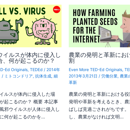
ウイルスが体内に侵入し
農業の発明と革新にお
合、何が起こるのか？
割
D-Ed Originals
,
TEDEd
/
2014年
Even More TED-Ed Originals
,
TE
日
/
ミトコンドリア
,
抗体生成
,
細
2013年3月21日
/
労働分業
,
農業
革新
イルスが体内に侵入した場
農業の発明と革新における役
が起こるのか？ 概要 本記事
発明や革新を考えるとき、農
風邪ウイルスが人体に侵入し
ばしば見過ごされがちです。
に何が起こるのかを…
し、農業がなければ文明…