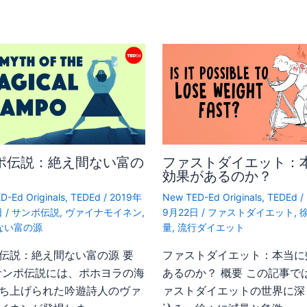
ポ伝説：絶え間ない富の
ファストダイエット：
効果があるのか？
D-Ed Originals
,
TEDEd
/
2019年
New TED-Ed Originals
,
TEDEd
/
日
/
サンポ伝説
,
ヴァイナモイネン
,
9月22日
/
ファストダイエット
,
ない富の源
量
,
流行ダイエット
伝説：絶え間ない富の源 要
ファストダイエット：本当に
サンポ伝説には、ポホヨラの海
あるのか？ 概要 この記事で
ち上げられた吟遊詩人のヴァ
ァストダイエットの世界に深