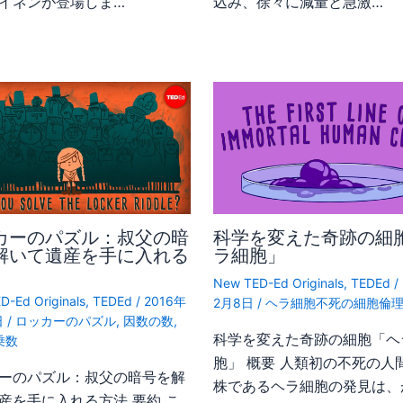
イネンが登場しま…
込み、徐々に減量と急激…
カーのパズル：叔父の暗
科学を変えた奇跡の細
解いて遺産を手に入れる
ラ細胞」
New TED-Ed Originals
,
TEDEd
/
D-Ed Originals
,
TEDEd
/
2016年
2月8日
/
ヘラ細胞不死の細胞倫
日
/
ロッカーのパズル
,
因数の数
,
科学を変えた奇跡の細胞「ヘ
乗数
胞」 概要 人類初の不死の人
ーのパズル：叔父の暗号を解
株であるヘラ細胞の発見は、
産を手に入れる方法 要約 こ