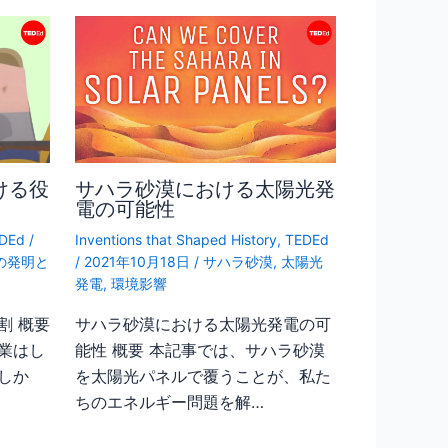
ける役
サハラ砂漠における太陽光発
電の可能性
DEd
/
Inventions that Shaped History
,
TEDEd
の発明と
/
2021年10月18日
/
サハラ砂漠
,
太陽光
発電
,
環境影響
割 概要
サハラ砂漠における太陽光発電の可
業はし
能性 概要 本記事では、サハラ砂漠
しか
を太陽光パネルで覆うことが、私た
ちのエネルギー問題を解…