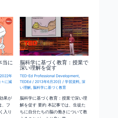
本当に
脳科学に基づく教育：授業で
深い理解を促す
2022年
TED-Ed Professional Development
,
徐々に減
TEDEd
/
2013年6月20日
/
学習資料
,
深
い理解
,
脳科学に基づく教育
効果が
脳科学に基づく教育：授業で深い理
は、フ
解を促す 要約 本記事では、生徒た
く入り
ちに自分たちの脳の働きについて教