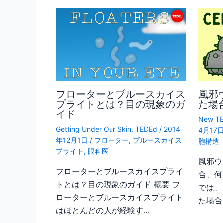
フローターとブルースカイス
風邪
プライトとは？目の現象のガ
た場
イド
New TE
Getting Under Our Skin
,
TEDEd
/
2014
4月17
年12月1日
/
フローター
,
ブルースカイス
胞構造
プライト
,
眼科医
風邪ウ
フローターとブルースカイスプライ
合、何
トとは？目の現象のガイド 概要 フ
では、
ローターとブルースカイスプライト
た場合
はほとんどの人が経験す…