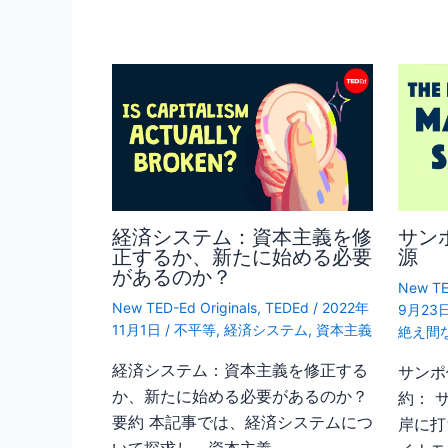
経済システム：資本主義を修
サン
正するか、新たに始める必要
源
があるのか？
New TE
New TED-Ed Originals
,
TEDEd
/
2022年
9月23
11月1日
/
不平等
,
経済システム
,
資本主義
絶え間
経済システム：資本主義を修正する
サンポ
か、新たに始める必要があるのか？
約： 
要約 本記事では、経済システムにつ
岸に打
いて探求し、資本主義…