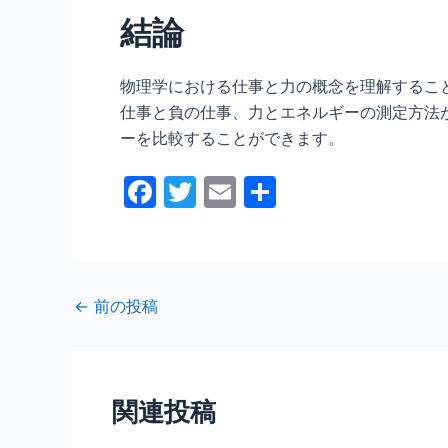
結論
物理学における仕事と力の概念を理解するこ
仕事と負の仕事、力とエネルギーの測定方法
ーを比較することができます。
F
T
E
共
a
w
m
有
c
itt
ai
e
er
l
←
前の投稿
b
o
o
関連投稿
k