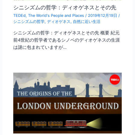
シニシズムの哲学：ディオゲネスとその先
TEDEd
,
The World's People and Places
/
2019年12月19日
/
シニシズムの哲学
,
ディオゲネス
,
自然に近い生活
シニシズムの哲学：ディオゲネスとその先 概要 紀元
前4世紀の哲学者であるシノペのディオゲネスの生涯
は謎に包まれていますが…