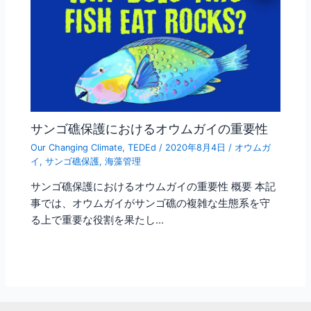
サンゴ礁保護におけるオウムガイの重要性
Our Changing Climate
,
TEDEd
/
2020年8月4日
/
オウムガ
イ
,
サンゴ礁保護
,
海藻管理
サンゴ礁保護におけるオウムガイの重要性 概要 本記
事では、オウムガイがサンゴ礁の複雑な生態系を守
る上で重要な役割を果たし…