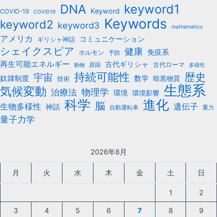
keyword1
DNA
Keyword
COVID-19
COVID19
Keywords
keyword2
keyword3
mathematics
アメリカ
コミュニケーション
ギリシャ神話
シェイクスピア
健康
免疫系
ホルモン
予防
再生可能エネルギー
古代ギリシャ
古代ローマ
原因
動物
多様性
持続可能性
歴史
宇宙
数学
奴隷制度
暗黒物質
技術
生態系
気候変動
治療法
物理学
環境
環境影響
科学
進化
脳
遺伝子
生物多様性
神話
自動運転車
重力
量子力学
2026年8月
月
火
水
木
金
土
日
1
2
3
4
5
6
7
8
9