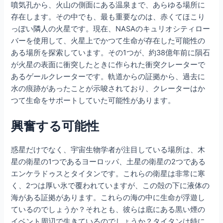
噴気孔から、火山の側面にある温泉まで、あらゆる場所に
存在します。その中でも、最も重要なのは、赤くてほこり
っぽい隣人の火星です。現在、NASAのキュリオシティロー
バーを使用して、火星上でかつて生命が存在した可能性の
ある場所を探索しています。その1つが、約38億年前に隕石
が火星の表面に衝突したときに作られた衝突クレーターで
あるゲールクレーターです。軌道からの証拠から、過去に
水の痕跡があったことが示唆されており、クレーターはか
つて生命をサポートしていた可能性があります。
興奮する可能性
惑星だけでなく、宇宙生物学者が注目している場所は、木
星の衛星の1つであるヨーロッパ、土星の衛星の2つである
エンケラドゥスとタイタンです。これらの衛星は非常に寒
く、2つは厚い氷で覆われていますが、この殻の下に液体の
海がある証拠があります。これらの海の中に生命が浮遊し
ているのでしょうか？それとも、彼らは底にある黒い煙の
イベント周辺で生きているのでしょうか？タイタンは特に