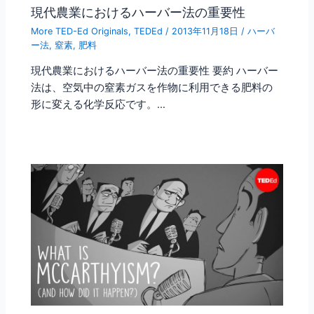
現代農業におけるハーバー法の重要性
More TED-Ed Originals
,
TEDEd
/
2013年11月18日
/
ハーバ
ー法
,
窒素
,
肥料
現代農業におけるハーバー法の重要性 要約 ハーバー
法は、空気中の窒素ガスを作物に利用できる肥料の
形に変える化学反応です。…