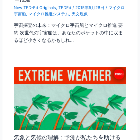
New TED-Ed Originals
,
TEDEd
/
2015年5月28日
/
マイクロ
宇宙船
,
マイクロ推進システム
,
天文現象
宇宙探査の未来：マイクロ宇宙船とマイクロ推進 要
約 次世代の宇宙船は、あなたのポケットの中に収ま
るほど小さくなるかもしれ…
気象と気候の理解：予測が私たちを助ける