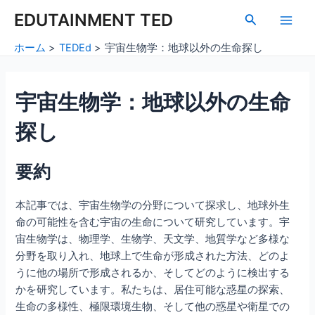
内
Post
Main
EDUTAINMENT TED
検
容
navigation
索
Men
を
ホーム
TEDEd
宇宙生物学：地球以外の生命探し
ス
キ
ッ
宇宙生物学：地球以外の生命
プ
探し
要約
本記事では、宇宙生物学の分野について探求し、地球外生
命の可能性を含む宇宙の生命について研究しています。宇
宙生物学は、物理学、生物学、天文学、地質学など多様な
分野を取り入れ、地球上で生命が形成された方法、どのよ
うに他の場所で形成されるか、そしてどのように検出する
かを研究しています。私たちは、居住可能な惑星の探索、
生命の多様性、極限環境生物、そして他の惑星や衛星での