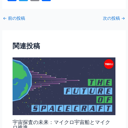
a
w
m
有
c
itt
ai
←
前の投稿
次の投稿
→
e
er
l
b
o
関連投稿
o
k
宇宙探査の未来：マイクロ宇宙船とマイク
ロ推進