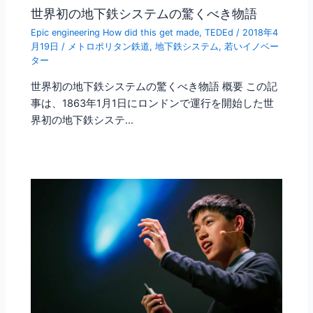
世界初の地下鉄システムの驚くべき物語
Epic engineering How did this get made
,
TEDEd
/
2018年4
月19日
/
メトロポリタン鉄道
,
地下鉄システム
,
若いイノベー
ター
世界初の地下鉄システムの驚くべき物語 概要 この記
事は、1863年1月1日にロンドンで運行を開始した世
界初の地下鉄システ…