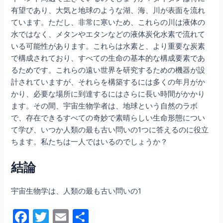
有望であり、大気と地球のような湖、海、川が表面を流れ
ています。ただし、非常に寒いため、これらの川は液体の
水ではなく、メタンやエタンなどの液体炭化水素で流れて
いる可能性があります。これらは水素と、より重要な炭素
で構成されており、すべての生命の基本的な構成要素であ
るためです。これらの遠い世界を研究するための機器が設
計されていますが、それらを構築するには多くの年月がか
かり、必要な場所に到達するにはさらに長い時間がかかり
ます。その間、宇宙生物学者は、地球という自然のラボ
で、存在できるすべての奇妙で素晴らしい生命形態につい
て学び、いつか人類の最も古い問いの1つに答えるのに役立
ちます。私たちは一人ではいるのでしょうか？
結論
宇宙生物学は、人類の最も古い問いの1
F
T
E
共