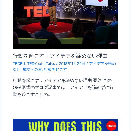
行動を起こす：アイデアを諦めない理由
TEDEd
,
TEDYouth Talks
/
2018年1月26日
/
アイデアを諦め
ない
,
成功への道
,
行動を起こす
行動を起こす：アイデアを諦めない理由 要約 この
Q&A形式のブログ記事では、アイデアを諦めずに行
動を起こすことの…