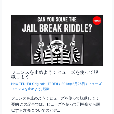
フェンスを止めよう：ヒューズを使って脱
獄しよう
New TED-Ed Originals
,
TEDEd
/
2019年2月26日
/
ヒューズ
,
フェンスを止めよう
,
脱獄
フェンスを止めよう：ヒューズを使って脱獄しよう
要約 この記事では、ヒューズを使って刑務所から脱
獄する方法についてのビデ…