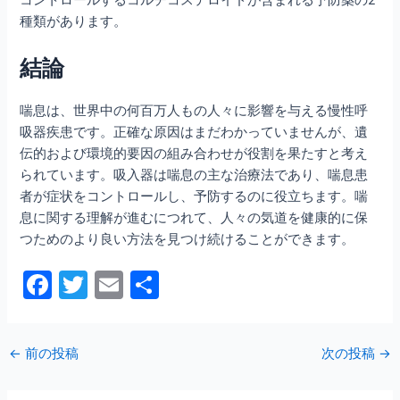
コントロールするコルチコステロイドが含まれる予防薬の2
種類があります。
結論
喘息は、世界中の何百万人もの人々に影響を与える慢性呼
吸器疾患です。正確な原因はまだわかっていませんが、遺
伝的および環境的要因の組み合わせが役割を果たすと考え
られています。吸入器は喘息の主な治療法であり、喘息患
者が症状をコントロールし、予防するのに役立ちます。喘
息に関する理解が進むにつれて、人々の気道を健康的に保
つためのより良い方法を見つけ続けることができます。
F
T
E
共
a
w
m
有
c
itt
ai
←
前の投稿
次の投稿
→
e
er
l
b