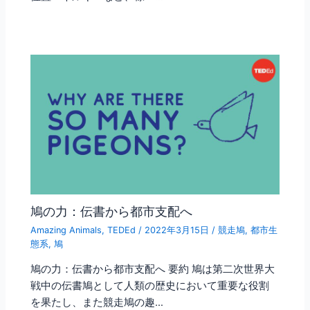
鳩の力：伝書から都市支配へ
Amazing Animals
,
TEDEd
/
2022年3月15日
/
競走鳩
,
都市生
態系
,
鳩
鳩の力：伝書から都市支配へ 要約 鳩は第二次世界大
戦中の伝書鳩として人類の歴史において重要な役割
を果たし、また競走鳩の趣…