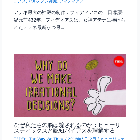
テノス
,
パルテノン神殿
,
フィディアス
アテネ最大の神殿の制作：フィディアスの一日 概要
紀元前432年、フィディアスは、女神アテナに捧げら
れたアテネ最新かつ最…
なぜ私たちの脳は騙されるのか：ヒューリ
スティックスと認知バイアスを理解する
TEDEd
,
The Way We Think
/
2016年5月12日
/
ヒューリステ