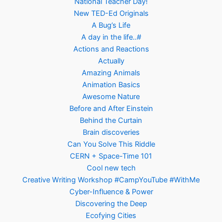
National Teacher Day!
New TED-Ed Originals
A Bug’s Life
A day in the life..#
Actions and Reactions
Actually
Amazing Animals
Animation Basics
Awesome Nature
Before and After Einstein
Behind the Curtain
Brain discoveries
Can You Solve This Riddle
CERN + Space-Time 101
Cool new tech
Creative Writing Workshop #CampYouTube #WithMe
Cyber-Influence & Power
Discovering the Deep
Ecofying Cities