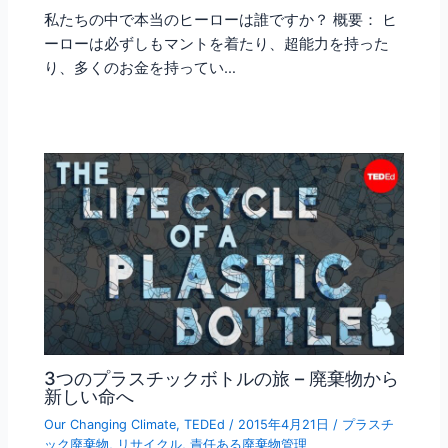
私たちの中で本当のヒーローは誰ですか？ 概要： ヒ
ーローは必ずしもマントを着たり、超能力を持った
り、多くのお金を持ってい…
3つのプラスチックボトルの旅 – 廃棄物から
新しい命へ
Our Changing Climate
,
TEDEd
/
2015年4月21日
/
プラスチ
ック廃棄物
,
リサイクル
,
責任ある廃棄物管理