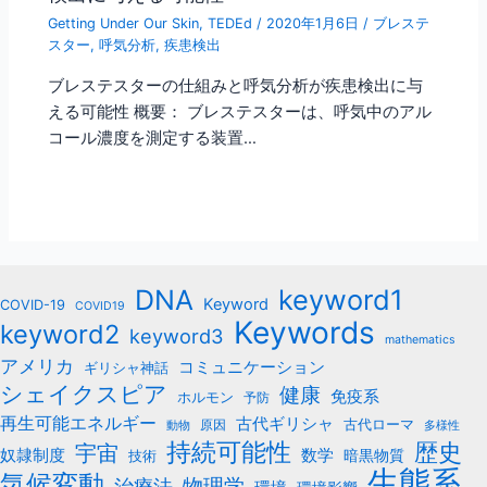
Getting Under Our Skin
,
TEDEd
/
2020年1月6日
/
ブレステ
スター
,
呼気分析
,
疾患検出
ブレステスターの仕組みと呼気分析が疾患検出に与
える可能性 概要： ブレステスターは、呼気中のアル
コール濃度を測定する装置…
keyword1
DNA
Keyword
COVID-19
COVID19
Keywords
keyword2
keyword3
mathematics
アメリカ
コミュニケーション
ギリシャ神話
シェイクスピア
健康
免疫系
ホルモン
予防
再生可能エネルギー
古代ギリシャ
古代ローマ
原因
動物
多様性
持続可能性
歴史
宇宙
数学
奴隷制度
暗黒物質
技術
生態系
気候変動
治療法
物理学