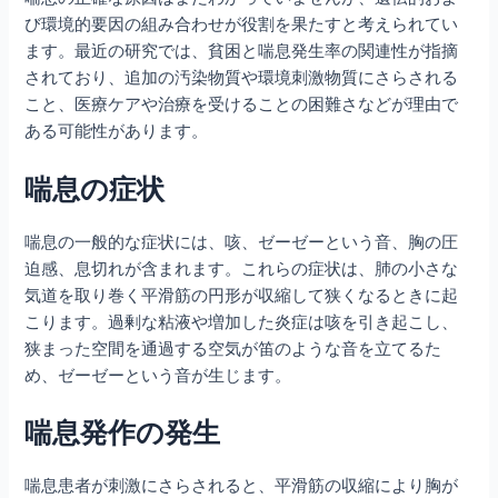
び環境的要因の組み合わせが役割を果たすと考えられてい
ます。最近の研究では、貧困と喘息発生率の関連性が指摘
されており、追加の汚染物質や環境刺激物質にさらされる
こと、医療ケアや治療を受けることの困難さなどが理由で
ある可能性があります。
喘息の症状
喘息の一般的な症状には、咳、ゼーゼーという音、胸の圧
迫感、息切れが含まれます。これらの症状は、肺の小さな
気道を取り巻く平滑筋の円形が収縮して狭くなるときに起
こります。過剰な粘液や増加した炎症は咳を引き起こし、
狭まった空間を通過する空気が笛のような音を立てるた
め、ゼーゼーという音が生じます。
喘息発作の発生
喘息患者が刺激にさらされると、平滑筋の収縮により胸が