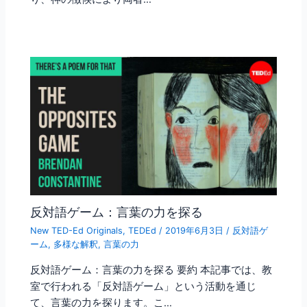
反対語ゲーム：言葉の力を探る
New TED-Ed Originals
,
TEDEd
/
2019年6月3日
/
反対語ゲ
ーム
,
多様な解釈
,
言葉の力
反対語ゲーム：言葉の力を探る 要約 本記事では、教
室で行われる「反対語ゲーム」という活動を通じ
て、言葉の力を探ります。こ…