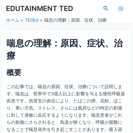
内
Post
Main
EDUTAINMENT TED
検
容
navigation
索
Men
を
ホーム
TEDEd
喘息の理解：原因、症状、治療
ス
キ
ッ
喘息の理解：原因、症状、治
プ
療
概要
この記事では、喘息の原因、症状、治療について説明しま
す。喘息は、世界中で3億人以上に影響を与える慢性呼吸器
疾患です。気管支の炎症により、たばこの煙、花粉、ほこ
り、寒い天気、ストレス、さらには風邪などの特定の刺激
に対して過敏に反応するようになります。喘息患者がこれ
らの刺激にさらされると、気道が狭くなり、呼吸が困難に
なることで喘息発作を引き起こすことがあります。吸入器