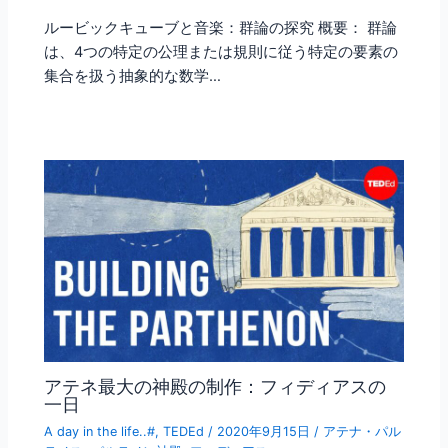
ルービックキューブと音楽：群論の探究 概要： 群論
は、4つの特定の公理または規則に従う特定の要素の
集合を扱う抽象的な数学…
アテネ最大の神殿の制作：フィディアスの
一日
A day in the life..#
,
TEDEd
/
2020年9月15日
/
アテナ・パル