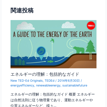
o
関連投稿
o
k
エネルギーの理解：包括的なガイド
New TED-Ed Originals
,
TEDEd
/
2014年6月30日
/
energyefficiency
,
renewableenergy
,
sustainablefuture
エネルギーの理解：包括的なガイド 概要 エネルギー
は自然法則に従う物理量であり、運動エネルギーや
位置エネルギーなど、様々…