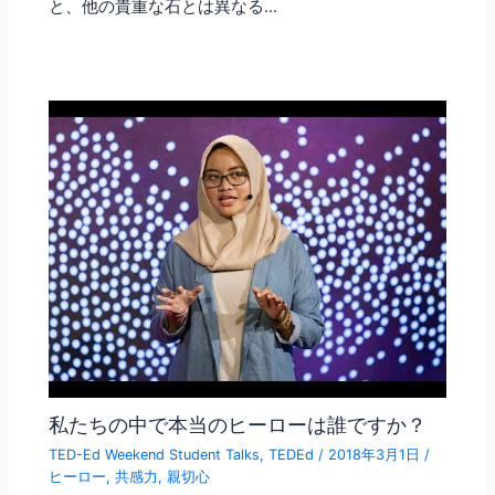
と、他の貴重な石とは異なる…
私たちの中で本当のヒーローは誰ですか？
TED-Ed Weekend Student Talks
,
TEDEd
/
2018年3月1日
/
ヒーロー
,
共感力
,
親切心