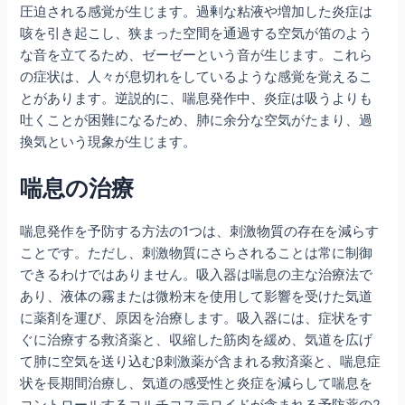
圧迫される感覚が生じます。過剰な粘液や増加した炎症は
咳を引き起こし、狭まった空間を通過する空気が笛のよう
な音を立てるため、ゼーゼーという音が生じます。これら
の症状は、人々が息切れをしているような感覚を覚えるこ
とがあります。逆説的に、喘息発作中、炎症は吸うよりも
吐くことが困難になるため、肺に余分な空気がたまり、過
換気という現象が生じます。
喘息の治療
喘息発作を予防する方法の1つは、刺激物質の存在を減らす
ことです。ただし、刺激物質にさらされることは常に制御
できるわけではありません。吸入器は喘息の主な治療法で
あり、液体の霧または微粉末を使用して影響を受けた気道
に薬剤を運び、原因を治療します。吸入器には、症状をす
ぐに治療する救済薬と、収縮した筋肉を緩め、気道を広げ
て肺に空気を送り込むβ刺激薬が含まれる救済薬と、喘息症
状を長期間治療し、気道の感受性と炎症を減らして喘息を