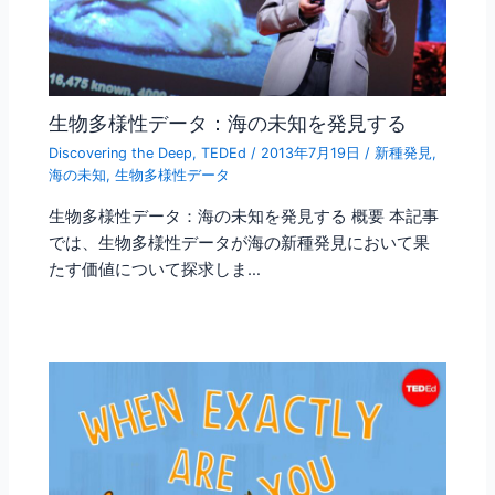
生物多様性データ：海の未知を発見する
Discovering the Deep
,
TEDEd
/
2013年7月19日
/
新種発見
,
海の未知
,
生物多様性データ
生物多様性データ：海の未知を発見する 概要 本記事
では、生物多様性データが海の新種発見において果
たす価値について探求しま…