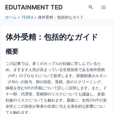
内
Post
Main
EDUTAINMENT TED
検
容
navigation
索
Men
を
ホーム
TEDEd
体外受精：包括的なガイド
ス
キ
ッ
体外受精：包括的なガイド
プ
概要
この記事では、多くのカップルが妊娠に苦しんでいるた
め、ますます人気が高まっている生殖技術である体外受精
（IVF）のプロセスについて探求します。卵胞刺激ホルモン
（FSH）の投与、卵の回収、受精、胚のスクリーニング、
移植を含むIVFの手順について詳しく説明します。また、ド
ナー卵、代理母、受精卵のリスクについても議論し、多胎
妊娠のリスクについても触れます。最後に、女性のIVFの安
全性とこの技術が将来の生殖に与える潜在的な影響につい
ても触れます。