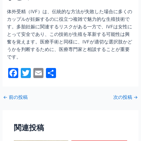
体外受精（IVF）は、伝統的な方法が失敗した場合に多くの
カップルが妊娠するのに役立つ複雑で魅力的な生殖技術で
す。多胎妊娠に関連するリスクがある一方で、IVFは女性に
とって安全であり、この技術が生殖を革新する可能性は興
奮を覚えます。医療手術と同様に、IVFが適切な選択肢かど
うかを判断するために、医療専門家と相談することが重要
です。
F
T
E
共
a
w
m
有
c
itt
ai
←
前の投稿
次の投稿
→
e
er
l
b
o
関連投稿
o