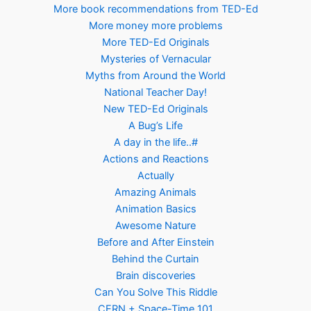
More book recommendations from TED-Ed
More money more problems
More TED-Ed Originals
Mysteries of Vernacular
Myths from Around the World
National Teacher Day!
New TED-Ed Originals
A Bug’s Life
A day in the life..#
Actions and Reactions
Actually
Amazing Animals
Animation Basics
Awesome Nature
Before and After Einstein
Behind the Curtain
Brain discoveries
Can You Solve This Riddle
CERN + Space-Time 101