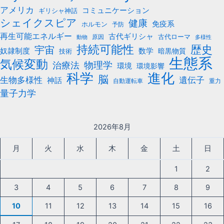
アメリカ
コミュニケーション
ギリシャ神話
シェイクスピア
健康
免疫系
ホルモン
予防
再生可能エネルギー
古代ギリシャ
古代ローマ
原因
動物
多様性
持続可能性
歴史
宇宙
数学
奴隷制度
暗黒物質
技術
生態系
気候変動
治療法
物理学
環境
環境影響
科学
進化
脳
遺伝子
生物多様性
神話
自動運転車
重力
量子力学
2026年8月
月
火
水
木
金
土
日
1
2
3
4
5
6
7
8
9
10
11
12
13
14
15
16