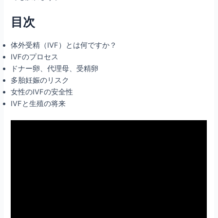
目次
体外受精（IVF）とは何ですか？
IVFのプロセス
ドナー卵、代理母、受精卵
多胎妊娠のリスク
女性のIVFの安全性
IVFと生殖の将来