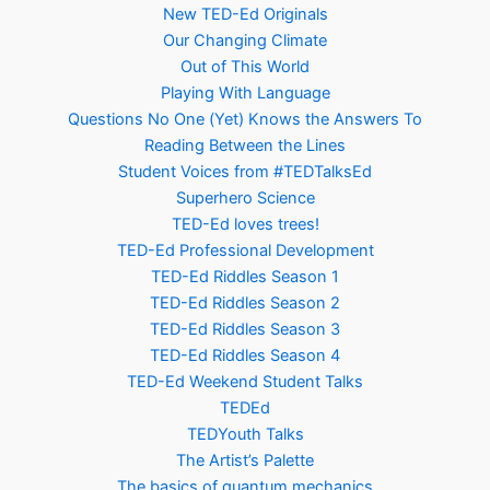
New TED-Ed Originals
Our Changing Climate
Out of This World
Playing With Language
Questions No One (Yet) Knows the Answers To
Reading Between the Lines
Student Voices from #TEDTalksEd
Superhero Science
TED-Ed loves trees!
TED-Ed Professional Development
TED-Ed Riddles Season 1
TED-Ed Riddles Season 2
TED-Ed Riddles Season 3
TED-Ed Riddles Season 4
TED-Ed Weekend Student Talks
TEDEd
TEDYouth Talks
The Artist’s Palette
The basics of quantum mechanics