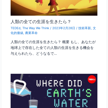
人類の全ての生涯を生きたら？
TEDEd
,
The Way We Think
/
2023年2月28日
/
技術革新
,
文
化的価値
,
農業革命
人類の全ての生涯を生きたら？ 概要 もし、あなたが
地球上で存在した全ての人類の生涯を生きる機会を
与えられたら、どうなるで…