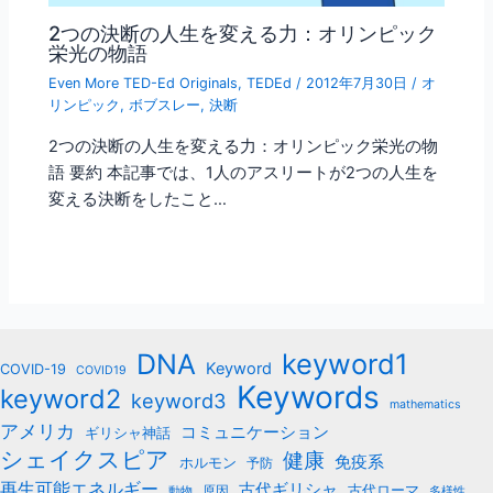
2つの決断の人生を変える力：オリンピック
栄光の物語
Even More TED-Ed Originals
,
TEDEd
/
2012年7月30日
/
オ
リンピック
,
ボブスレー
,
決断
2つの決断の人生を変える力：オリンピック栄光の物
語 要約 本記事では、1人のアスリートが2つの人生を
変える決断をしたこと…
keyword1
DNA
Keyword
COVID-19
COVID19
Keywords
keyword2
keyword3
mathematics
アメリカ
コミュニケーション
ギリシャ神話
シェイクスピア
健康
免疫系
ホルモン
予防
再生可能エネルギー
古代ギリシャ
古代ローマ
原因
動物
多様性