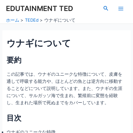
内
Post
Main
EDUTAINMENT TED
検
容
navigation
索
Men
を
ホーム
TEDEd
ウナギについて
ス
キ
ッ
ウナギについて
プ
要約
この記事では、ウナギのユニークな特徴について、皮膚を
通して呼吸する能力や、ほとんどの魚とは逆方向に移動す
ることなどについて説明しています。また、ウナギの生涯
について、サルガッソ海で生まれ、繁殖前に変態を経験
し、生まれた場所で死ぬまでをカバーしています。
目次
ウナギのユニークな特徴