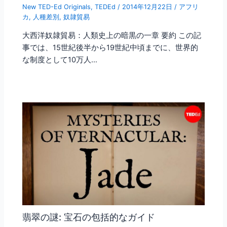
New TED-Ed Originals
,
TEDEd
/
2014年12月22日
/
アフリ
カ
,
人種差別
,
奴隷貿易
大西洋奴隷貿易：人類史上の暗黒の一章 要約 この記
事では、15世紀後半から19世紀中頃までに、世界的
な制度として10万人…
翡翠の謎: 宝石の包括的なガイド