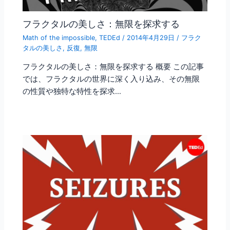
フラクタルの美しさ：無限を探求する
Math of the impossible
,
TEDEd
/
2014年4月29日
/
フラク
タルの美しさ
,
反復
,
無限
フラクタルの美しさ：無限を探求する 概要 この記事
では、フラクタルの世界に深く入り込み、その無限
の性質や独特な特性を探求…