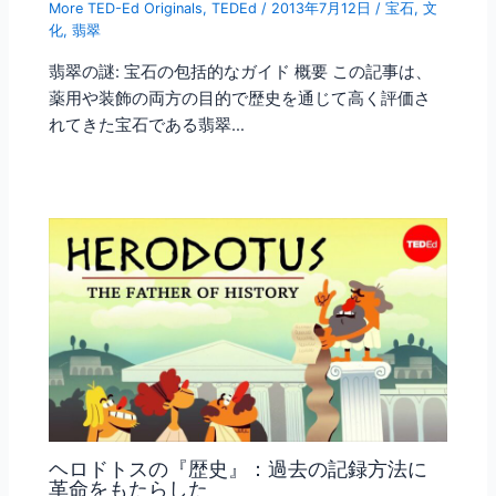
More TED-Ed Originals
,
TEDEd
/
2013年7月12日
/
宝石
,
文
化
,
翡翠
翡翠の謎: 宝石の包括的なガイド 概要 この記事は、
薬用や装飾の両方の目的で歴史を通じて高く評価さ
れてきた宝石である翡翠…
ヘロドトスの『歴史』：過去の記録方法に
革命をもたらした