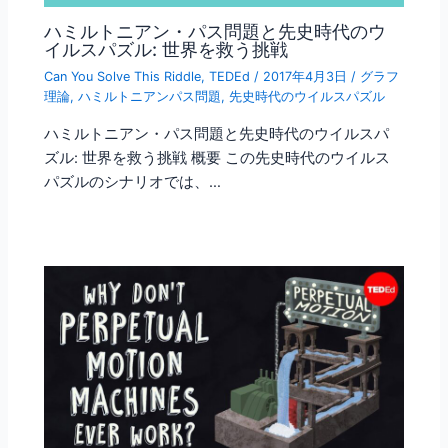
ハミルトニアン・パス問題と先史時代のウ
イルスパズル: 世界を救う挑戦
Can You Solve This Riddle
,
TEDEd
/
2017年4月3日
/
グラフ
理論
,
ハミルトニアンパス問題
,
先史時代のウイルスパズル
ハミルトニアン・パス問題と先史時代のウイルスパ
ズル: 世界を救う挑戦 概要 この先史時代のウイルス
パズルのシナリオでは、…