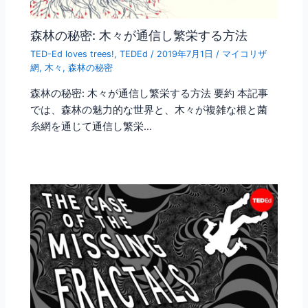
森林の秘密: 木々が通信し繁栄する方法
TED-Ed loves trees!
,
TEDEd
/
2019年7月1日
/
マイコリザ
網
,
木々
,
森林の秘密
森林の秘密: 木々が通信し繁栄する方法 要約 本記事
では、森林の魅力的な世界と、木々が複雑な根と菌
糸網を通じて通信し繁栄…