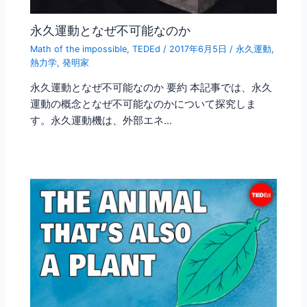
永久運動となぜ不可能なのか
Math of the impossible
,
TEDEd
/
2017年6月5日
/
永久運動
,
熱力学
,
発明家
永久運動となぜ不可能なのか 要約 本記事では、永久
運動の概念となぜ不可能なのかについて探究しま
す。永久運動機は、外部エネ…