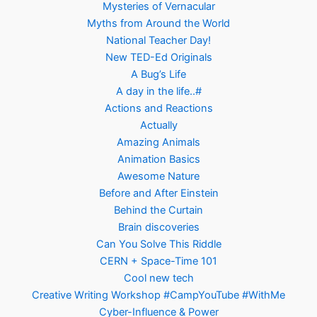
Mysteries of Vernacular
Myths from Around the World
National Teacher Day!
New TED-Ed Originals
A Bug’s Life
A day in the life..#
Actions and Reactions
Actually
Amazing Animals
Animation Basics
Awesome Nature
Before and After Einstein
Behind the Curtain
Brain discoveries
Can You Solve This Riddle
CERN + Space-Time 101
Cool new tech
Creative Writing Workshop #CampYouTube #WithMe
Cyber-Influence & Power