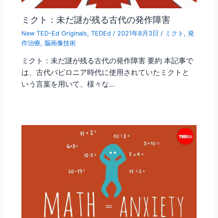
ミクト：未だ謎が残る古代の発作障害
New TED-Ed Originals
,
TEDEd
/
2021年8月3日
/
ミクト
,
発
作治療
,
脳画像技術
ミクト：未だ謎が残る古代の発作障害 要約 本記事で
は、古代バビロニア時代に使用されていたミクトと
いう言葉を用いて、様々な…