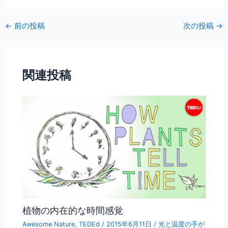
a
w
m
有
c
itt
ai
←
前の投稿
次の投稿
→
e
er
l
b
o
関連投稿
o
k
植物の内在的な時間感覚
Awesome Nature
,
TEDEd
/
2015年6月11日
/
光と温度の手が