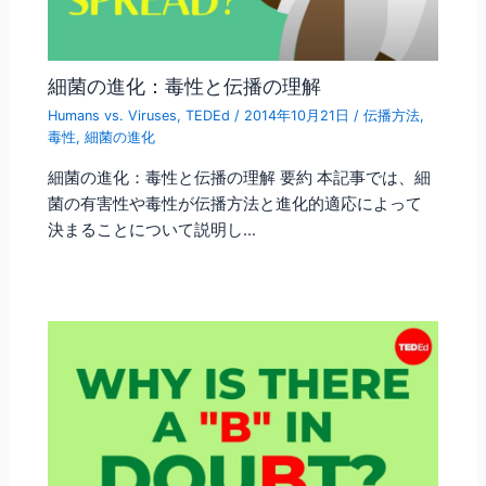
細菌の進化：毒性と伝播の理解
Humans vs. Viruses
,
TEDEd
/
2014年10月21日
/
伝播方法
,
毒性
,
細菌の進化
細菌の進化：毒性と伝播の理解 要約 本記事では、細
菌の有害性や毒性が伝播方法と進化的適応によって
決まることについて説明し…