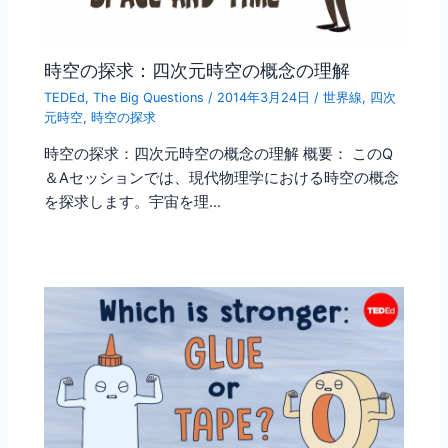
時空の探求：四次元時空の概念の理解
TEDEd
,
The Big Questions
/
2014年3月24日
/
世界線
,
四次
元時空
,
時空の探求
時空の探求：四次元時空の概念の理解 概要： このQ
＆Aセッションでは、現代物理学における時空の概念
を探求します。宇宙を理…