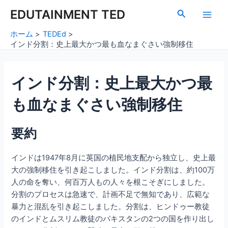
内
Post
Main
EDUTAINMENT TED
検
容
navigation
索
Men
を
ホーム
TEDEd
ス
インド分割：史上最大かつ最も血なまぐさい強制移住
キ
ッ
インド分割：史上最大かつ最
プ
も血なまぐさい強制移住
要約
インドは1947年8月に英国の植民地支配から独立し、史上最
大の強制移住を引き起こしました。インド分割は、約100万
人の命を奪い、何百万人もの人々を根こそぎにしました。
分割のプロセスは急速で、計画不足で無知であり、広範な
暴力と混乱を引き起こしました。分割は、ヒンドゥー教徒
のインドとムスリム教徒のパキスタンの2つの国を作り出し