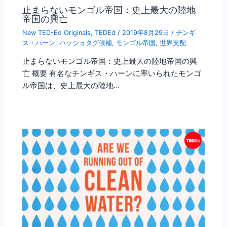
止まらないモンゴル帝国：史上最大の陸地
帝国の興亡
New TED-Ed Originals
,
TEDEd
/
2019年8月29日
/
チンギ
ス・ハーン
,
ハッシュタグ候補
,
モンゴル帝国
,
世界支配
止まらないモンゴル帝国：史上最大の陸地帝国の興
亡 概要 有名なチンギス・ハーンに率いられたモンゴ
ル帝国は、史上最大の陸地…