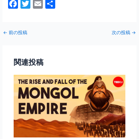
F
T
E
共
a
w
m
有
c
itt
ai
e
er
l
←
前の投稿
次の投稿
→
b
o
o
関連投稿
k