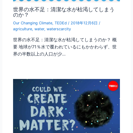
世界の水不足：清潔な水が枯渇してしまう
のか？
Our Changing Climate
,
TEDEd
/
2018年12月6日
/
agriculture
,
water
,
waterscarcity
世界の水不足：清潔な水が枯渇してしまうのか？ 概
要 地球が71％水で覆われているにもかかわらず、世
界の半数以上の人口が少…