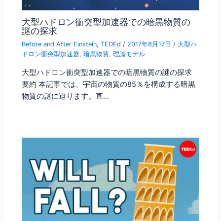
大型ハドロン衝突型加速器での暗黒物質の
謎の探求
Before and After Einstein
,
TEDEd
/
2017年8月17日
/
大型ハ
ドロン衝突型加速器
,
暗黒物質
,
理論モデル
大型ハドロン衝突型加速器での暗黒物質の謎の探求
要約 本記事では、宇宙の物質の85％を構成する暗黒
物質の謎に迫ります。直…