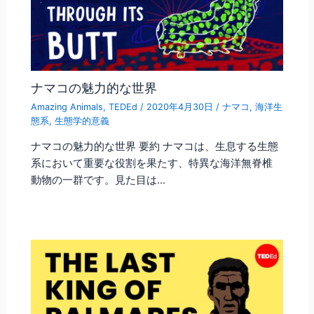
ナマコの魅力的な世界
Amazing Animals
,
TEDEd
/
2020年4月30日
/
ナマコ
,
海洋生
態系
,
生態学的意義
ナマコの魅力的な世界 要約 ナマコは、生息する生態
系において重要な役割を果たす、特異な海洋無脊椎
動物の一群です。見た目は…