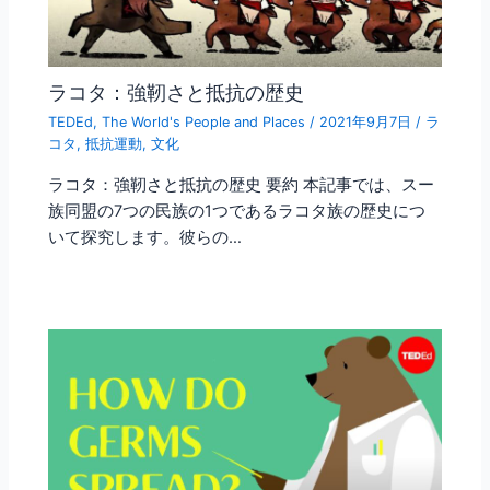
ラコタ：強靭さと抵抗の歴史
TEDEd
,
The World's People and Places
/
2021年9月7日
/
ラ
コタ
,
抵抗運動
,
文化
ラコタ：強靭さと抵抗の歴史 要約 本記事では、スー
族同盟の7つの民族の1つであるラコタ族の歴史につ
いて探究します。彼らの…