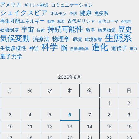
アメリカ
コミュニケーション
ギリシャ神話
シェイクスピア
健康
免疫系
ホルモン
予防
再生可能エネルギー
古代ギリシャ
古代ローマ
原因
動物
多様性
持続可能性
歴史
宇宙
数学
奴隷制度
暗黒物質
技術
生態系
気候変動
治療法
物理学
環境
環境影響
科学
進化
脳
遺伝子
生物多様性
神話
自動運転車
重力
量子力学
2026年8月
月
火
水
木
金
土
日
1
2
3
4
5
6
7
8
9
10
11
12
13
14
15
16
17
18
19
20
21
22
23