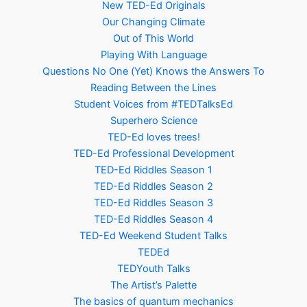
New TED-Ed Originals
Our Changing Climate
Out of This World
Playing With Language
Questions No One (Yet) Knows the Answers To
Reading Between the Lines
Student Voices from #TEDTalksEd
Superhero Science
TED-Ed loves trees!
TED-Ed Professional Development
TED-Ed Riddles Season 1
TED-Ed Riddles Season 2
TED-Ed Riddles Season 3
TED-Ed Riddles Season 4
TED-Ed Weekend Student Talks
TEDEd
TEDYouth Talks
The Artist’s Palette
The basics of quantum mechanics